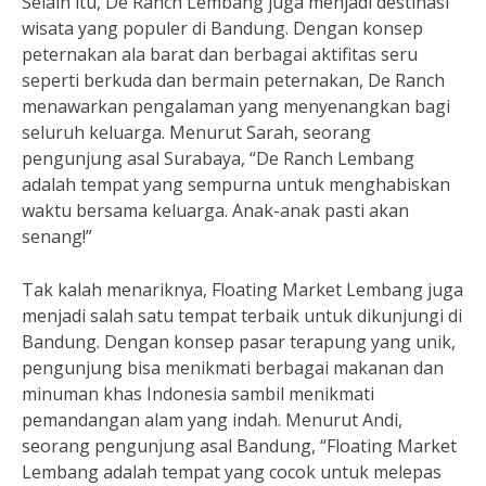
Selain itu, De Ranch Lembang juga menjadi destinasi
wisata yang populer di Bandung. Dengan konsep
peternakan ala barat dan berbagai aktifitas seru
seperti berkuda dan bermain peternakan, De Ranch
menawarkan pengalaman yang menyenangkan bagi
seluruh keluarga. Menurut Sarah, seorang
pengunjung asal Surabaya, “De Ranch Lembang
adalah tempat yang sempurna untuk menghabiskan
waktu bersama keluarga. Anak-anak pasti akan
senang!”
Tak kalah menariknya, Floating Market Lembang juga
menjadi salah satu tempat terbaik untuk dikunjungi di
Bandung. Dengan konsep pasar terapung yang unik,
pengunjung bisa menikmati berbagai makanan dan
minuman khas Indonesia sambil menikmati
pemandangan alam yang indah. Menurut Andi,
seorang pengunjung asal Bandung, “Floating Market
Lembang adalah tempat yang cocok untuk melepas