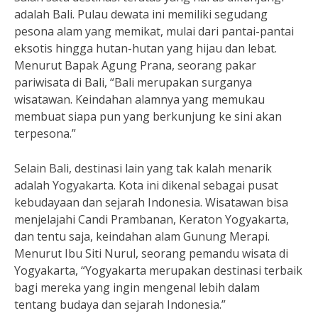
adalah Bali. Pulau dewata ini memiliki segudang
pesona alam yang memikat, mulai dari pantai-pantai
eksotis hingga hutan-hutan yang hijau dan lebat.
Menurut Bapak Agung Prana, seorang pakar
pariwisata di Bali, “Bali merupakan surganya
wisatawan. Keindahan alamnya yang memukau
membuat siapa pun yang berkunjung ke sini akan
terpesona.”
Selain Bali, destinasi lain yang tak kalah menarik
adalah Yogyakarta. Kota ini dikenal sebagai pusat
kebudayaan dan sejarah Indonesia. Wisatawan bisa
menjelajahi Candi Prambanan, Keraton Yogyakarta,
dan tentu saja, keindahan alam Gunung Merapi.
Menurut Ibu Siti Nurul, seorang pemandu wisata di
Yogyakarta, “Yogyakarta merupakan destinasi terbaik
bagi mereka yang ingin mengenal lebih dalam
tentang budaya dan sejarah Indonesia.”