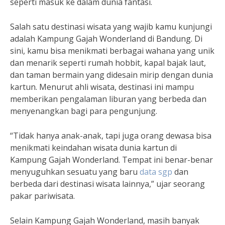
seperti masuk ke dalam dunia fantasi.
Salah satu destinasi wisata yang wajib kamu kunjungi
adalah Kampung Gajah Wonderland di Bandung. Di
sini, kamu bisa menikmati berbagai wahana yang unik
dan menarik seperti rumah hobbit, kapal bajak laut,
dan taman bermain yang didesain mirip dengan dunia
kartun. Menurut ahli wisata, destinasi ini mampu
memberikan pengalaman liburan yang berbeda dan
menyenangkan bagi para pengunjung.
“Tidak hanya anak-anak, tapi juga orang dewasa bisa
menikmati keindahan wisata dunia kartun di
Kampung Gajah Wonderland. Tempat ini benar-benar
menyuguhkan sesuatu yang baru
data sgp
dan
berbeda dari destinasi wisata lainnya,” ujar seorang
pakar pariwisata.
Selain Kampung Gajah Wonderland, masih banyak