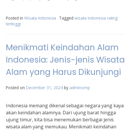
Posted in
Wisata Indonesia
Tagged
wisata indonesia rating
tertinggi
Menikmati Keindahan Alam
Indonesia: Jenis-jenis Wisata
Alam yang Harus Dikunjungi
Posted on
December 31, 2024
by
adminomp
Indonesia memang dikenal sebagai negara yang kaya
akan keindahan alamnya. Dari ujung barat hingga
ujung timur, kita bisa menemukan berbagai jenis
wisata alam yang memukau. Menikmati keindahan