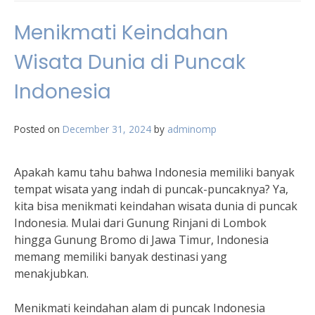
Menikmati Keindahan
Wisata Dunia di Puncak
Indonesia
Posted on
December 31, 2024
by
adminomp
Apakah kamu tahu bahwa Indonesia memiliki banyak
tempat wisata yang indah di puncak-puncaknya? Ya,
kita bisa menikmati keindahan wisata dunia di puncak
Indonesia. Mulai dari Gunung Rinjani di Lombok
hingga Gunung Bromo di Jawa Timur, Indonesia
memang memiliki banyak destinasi yang
menakjubkan.
Menikmati keindahan alam di puncak Indonesia