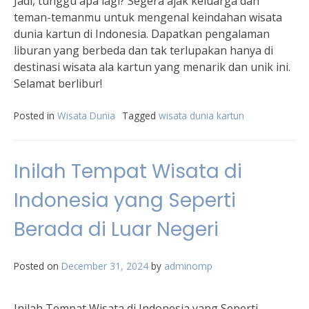
Jadi, tunggu apa lagi? Segera ajak keluarga dan
teman-temanmu untuk mengenal keindahan wisata
dunia kartun di Indonesia. Dapatkan pengalaman
liburan yang berbeda dan tak terlupakan hanya di
destinasi wisata ala kartun yang menarik dan unik ini.
Selamat berlibur!
Posted in
Wisata Dunia
Tagged
wisata dunia kartun
Inilah Tempat Wisata di
Indonesia yang Seperti
Berada di Luar Negeri
Posted on
December 31, 2024
by
adminomp
Inilah Tempat Wisata di Indonesia yang Seperti