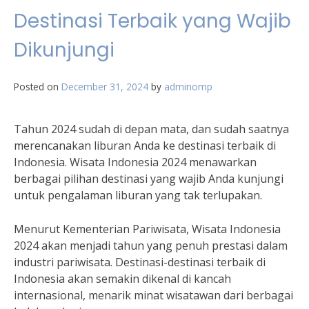
Destinasi Terbaik yang Wajib
Dikunjungi
Posted on
December 31, 2024
by
adminomp
Tahun 2024 sudah di depan mata, dan sudah saatnya
merencanakan liburan Anda ke destinasi terbaik di
Indonesia. Wisata Indonesia 2024 menawarkan
berbagai pilihan destinasi yang wajib Anda kunjungi
untuk pengalaman liburan yang tak terlupakan.
Menurut Kementerian Pariwisata, Wisata Indonesia
2024 akan menjadi tahun yang penuh prestasi dalam
industri pariwisata. Destinasi-destinasi terbaik di
Indonesia akan semakin dikenal di kancah
internasional, menarik minat wisatawan dari berbagai