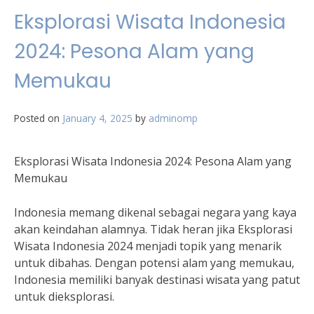
Eksplorasi Wisata Indonesia
2024: Pesona Alam yang
Memukau
Posted on
January 4, 2025
by
adminomp
Eksplorasi Wisata Indonesia 2024: Pesona Alam yang
Memukau
Indonesia memang dikenal sebagai negara yang kaya
akan keindahan alamnya. Tidak heran jika Eksplorasi
Wisata Indonesia 2024 menjadi topik yang menarik
untuk dibahas. Dengan potensi alam yang memukau,
Indonesia memiliki banyak destinasi wisata yang patut
untuk dieksplorasi.