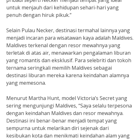
pribadi seperti Necker menjadi tempat yang ideal
untuk menjauh dari kehidupan sehari-hari yang
penuh dengan hiruk pikuk.”
Selain Pulau Necker, destinasi termahal lainnya yang
menjadi incaran para wisatawan kaya adalah Maldives.
Maldives terkenal dengan resor mewahnya yang
terletak di atas air, menawarkan pengalaman liburan
yang romantis dan eksklusif. Para selebriti dan tokoh
ternama seringkali memilih Maldives sebagai
destinasi liburan mereka karena keindahan alamnya
yang memesona.
Menurut Martha Hunt, model Victoria’s Secret yang
sering mengunjungi Maldives, “Saya selalu terpesona
dengan keindahan Maldives dan resor mewahnya.
Destinasi ini benar-benar menjadi tempat yang
sempurna untuk melarikan diri sejenak dari
kesibukan kota dan menikmati keindahan alam yang