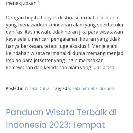
menakjubkan.”
Dengan begitu banyak destinasi termahal di dunia
yang menawarkan keindahan alam yang spektakuler
dan fasilitas mewah, tidak heran jika para wisatawan
kaya selalu mencari pengalaman liburan yang tidak
hanya berkesan, tetapi juga eksklusif. Menjelajahi
keindahan wisata termahal di dunia memang menjadi
impian para jetsetter yang ingin merasakan
kemewahan dan keindahan alam yang luar biasa.
Posted in
Wisata Dunia
Tagged
wisata termahal di dunia
Panduan Wisata Terbaik di
Indonesia 2023: Tempat