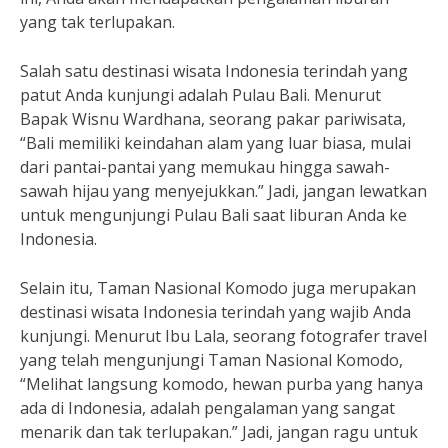
yang tak terlupakan.
Salah satu destinasi wisata Indonesia terindah yang
patut Anda kunjungi adalah Pulau Bali. Menurut
Bapak Wisnu Wardhana, seorang pakar pariwisata,
“Bali memiliki keindahan alam yang luar biasa, mulai
dari pantai-pantai yang memukau hingga sawah-
sawah hijau yang menyejukkan.” Jadi, jangan lewatkan
untuk mengunjungi Pulau Bali saat liburan Anda ke
Indonesia.
Selain itu, Taman Nasional Komodo juga merupakan
destinasi wisata Indonesia terindah yang wajib Anda
kunjungi. Menurut Ibu Lala, seorang fotografer travel
yang telah mengunjungi Taman Nasional Komodo,
“Melihat langsung komodo, hewan purba yang hanya
ada di Indonesia, adalah pengalaman yang sangat
menarik dan tak terlupakan.” Jadi, jangan ragu untuk