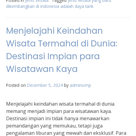
Posted in
Jenis Wisata
Tagged
jenis wisata yang baru
dikembangkan di indonesia adalah daya tarik
Menjelajahi Keindahan
Wisata Termahal di Dunia:
Destinasi Impian para
Wisatawan Kaya
Posted on
December 5, 2024
by
adminomp
Menjelajahi keindahan wisata termahal di dunia
memang menjadi impian para wisatawan kaya.
Destinasi impian ini tidak hanya menawarkan
pemandangan yang memukau, tetapi juga
pengalaman liburan yang mewah dan eksklusif. Para