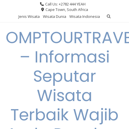
Skip
Call Us: +2782 444 YEAH
to
Cape Town, South Africa
content
Jenis Wisata
Wisata Dunia
Wisata Indonesia
OMPTOURTRAVE
– Informasi
Seputar
Wisata
Terbaik Wajib