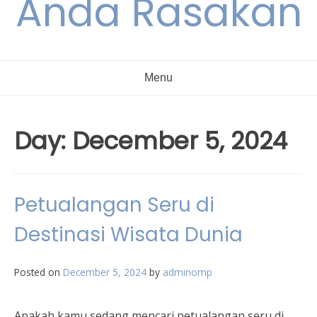
Anda Rasakan
Menu
Day:
December 5, 2024
Petualangan Seru di
Destinasi Wisata Dunia
Posted on
December 5, 2024
by
adminomp
Apakah kamu sedang mencari petualangan seru di