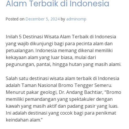
Alam Terbaik di Indonesia
Posted on
December 5, 2024
by
adminomp
Inilah 5 Destinasi Wisata Alam Terbaik di Indonesia
yang wajib dikunjungi bagi para pecinta alam dan
petualangan. Indonesia memang dikenal memiliki
kekayaan alam yang luar biasa, mulai dari
pegunungan, pantai, hingga hutan yang masih alami.
Salah satu destinasi wisata alam terbaik di Indonesia
adalah Taman Nasional Bromo Tengger Semeru.
Menurut pakar geologi, Dr. Andang Bachtiar, “Bromo
memiliki pemandangan yang spektakuler dengan
kawah yang masih aktif dan padang pasir yang luas.
Ini adalah destinasi yang cocok bagi para penikmat
keindahan alam.”