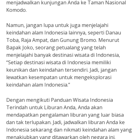
menjadwalkan kunjungan Anda ke Taman Nasional
Komodo.
Namun, jangan lupa untuk juga menjelajahi
keindahan alam Indonesia lainnya, seperti Danau
Toba, Raja Ampat, dan Gunung Bromo. Menurut
Bapak Joko, seorang petualang yang telah
menjelajahi banyak destinasi wisata di Indonesia,
“Setiap destinasi wisata di Indonesia memiliki
keunikan dan keindahan tersendiri. Jadi, jangan
lewatkan kesempatan untuk mengeksplorasi
keindahan alam Indonesia.”
Dengan mengikuti Panduan Wisata Indonesia
Terindah untuk Liburan Anda, Anda akan
mendapatkan pengalaman liburan yang luar biasa
dan tak terlupakan. Jadi, jadwalkan liburan Anda ke
Indonesia sekarang dan nikmati keindahan alam yang
menakjubkan yang ditawarkan oleh negara ini.