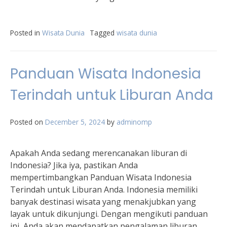
Posted in
Wisata Dunia
Tagged
wisata dunia
Panduan Wisata Indonesia
Terindah untuk Liburan Anda
Posted on
December 5, 2024
by
adminomp
Apakah Anda sedang merencanakan liburan di
Indonesia? Jika iya, pastikan Anda
mempertimbangkan Panduan Wisata Indonesia
Terindah untuk Liburan Anda. Indonesia memiliki
banyak destinasi wisata yang menakjubkan yang
layak untuk dikunjungi. Dengan mengikuti panduan
ini, Anda akan mendapatkan pengalaman liburan