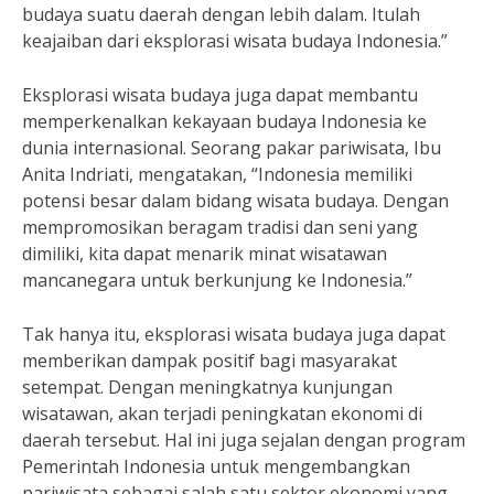
budaya suatu daerah dengan lebih dalam. Itulah
keajaiban dari eksplorasi wisata budaya Indonesia.”
Eksplorasi wisata budaya juga dapat membantu
memperkenalkan kekayaan budaya Indonesia ke
dunia internasional. Seorang pakar pariwisata, Ibu
Anita Indriati, mengatakan, “Indonesia memiliki
potensi besar dalam bidang wisata budaya. Dengan
mempromosikan beragam tradisi dan seni yang
dimiliki, kita dapat menarik minat wisatawan
mancanegara untuk berkunjung ke Indonesia.”
Tak hanya itu, eksplorasi wisata budaya juga dapat
memberikan dampak positif bagi masyarakat
setempat. Dengan meningkatnya kunjungan
wisatawan, akan terjadi peningkatan ekonomi di
daerah tersebut. Hal ini juga sejalan dengan program
Pemerintah Indonesia untuk mengembangkan
pariwisata sebagai salah satu sektor ekonomi yang