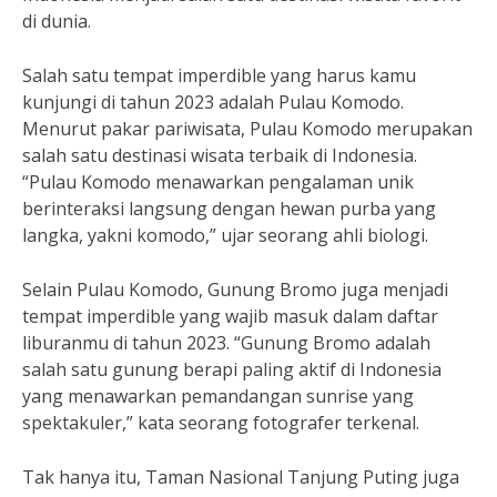
di dunia.
Salah satu tempat imperdible yang harus kamu
kunjungi di tahun 2023 adalah Pulau Komodo.
Menurut pakar pariwisata, Pulau Komodo merupakan
salah satu destinasi wisata terbaik di Indonesia.
“Pulau Komodo menawarkan pengalaman unik
berinteraksi langsung dengan hewan purba yang
langka, yakni komodo,” ujar seorang ahli biologi.
Selain Pulau Komodo, Gunung Bromo juga menjadi
tempat imperdible yang wajib masuk dalam daftar
liburanmu di tahun 2023. “Gunung Bromo adalah
salah satu gunung berapi paling aktif di Indonesia
yang menawarkan pemandangan sunrise yang
spektakuler,” kata seorang fotografer terkenal.
Tak hanya itu, Taman Nasional Tanjung Puting juga