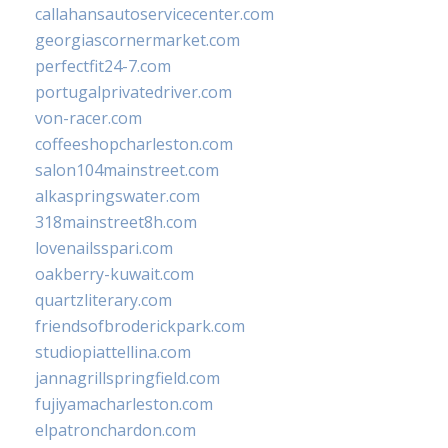
callahansautoservicecenter.com
georgiascornermarket.com
perfectfit24-7.com
portugalprivatedriver.com
von-racer.com
coffeeshopcharleston.com
salon104mainstreet.com
alkaspringswater.com
318mainstreet8h.com
lovenailsspari.com
oakberry-kuwait.com
quartzliterary.com
friendsofbroderickpark.com
studiopiattellina.com
jannagrillspringfield.com
fujiyamacharleston.com
elpatronchardon.com