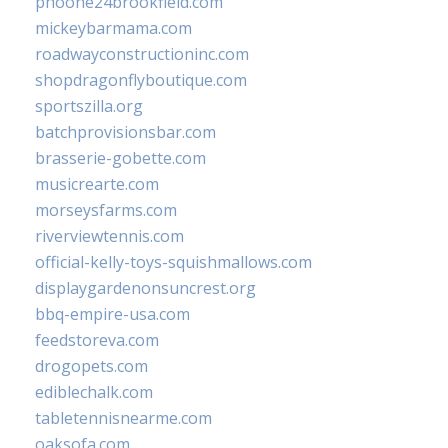
phoone24brookfield.com
mickeybarmama.com
roadwayconstructioninc.com
shopdragonflyboutique.com
sportszilla.org
batchprovisionsbar.com
brasserie-gobette.com
musicrearte.com
morseysfarms.com
riverviewtennis.com
official-kelly-toys-squishmallows.com
displaygardenonsuncrest.org
bbq-empire-usa.com
feedstoreva.com
drogopets.com
ediblechalk.com
tabletennisnearme.com
oaksofa.com