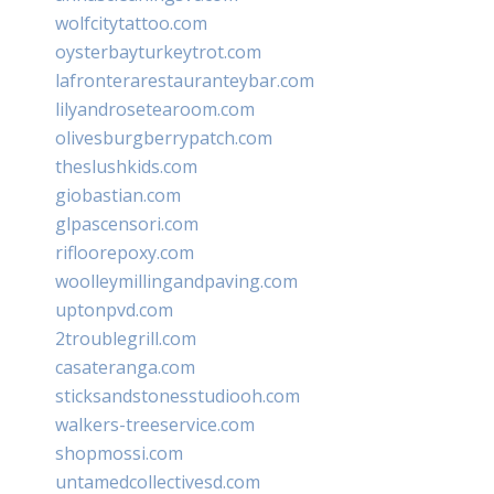
wolfcitytattoo.com
oysterbayturkeytrot.com
lafronterarestauranteybar.com
lilyandrosetearoom.com
olivesburgberrypatch.com
theslushkids.com
giobastian.com
glpascensori.com
rifloorepoxy.com
woolleymillingandpaving.com
uptonpvd.com
2troublegrill.com
casateranga.com
sticksandstonesstudiooh.com
walkers-treeservice.com
shopmossi.com
untamedcollectivesd.com