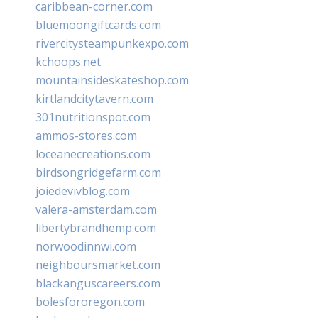
caribbean-corner.com
bluemoongiftcards.com
rivercitysteampunkexpo.com
kchoops.net
mountainsideskateshop.com
kirtlandcitytavern.com
301nutritionspot.com
ammos-stores.com
loceanecreations.com
birdsongridgefarm.com
joiedevivblog.com
valera-amsterdam.com
libertybrandhemp.com
norwoodinnwi.com
neighboursmarket.com
blackanguscareers.com
bolesfororegon.com