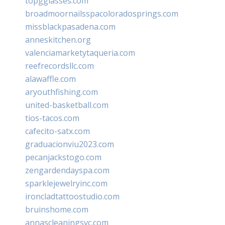
topgglasses.com
broadmoornailsspacoloradosprings.com
missblackpasadena.com
anneskitchen.org
valenciamarketytaqueria.com
reefrecordsllc.com
alawaffle.com
aryouthfishing.com
united-basketball.com
tios-tacos.com
cafecito-satx.com
graduacionviu2023.com
pecanjackstogo.com
zengardendayspa.com
sparklejewelryinc.com
ironcladtattoostudio.com
bruinshome.com
annascleaningsvc.com