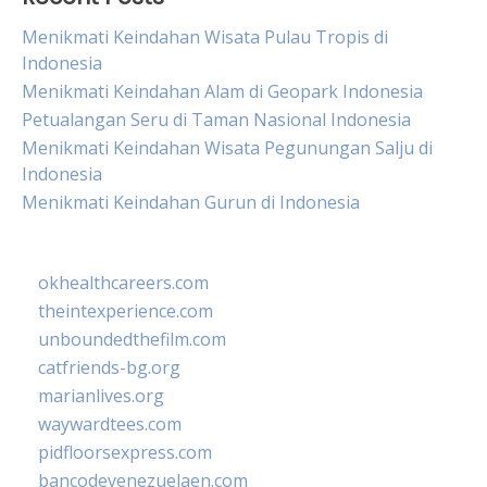
Menikmati Keindahan Wisata Pulau Tropis di
Indonesia
Menikmati Keindahan Alam di Geopark Indonesia
Petualangan Seru di Taman Nasional Indonesia
Menikmati Keindahan Wisata Pegunungan Salju di
Indonesia
Menikmati Keindahan Gurun di Indonesia
okhealthcareers.com
theintexperience.com
unboundedthefilm.com
catfriends-bg.org
marianlives.org
waywardtees.com
pidfloorsexpress.com
bancodevenezuelaen.com