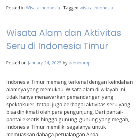
Posted in
Wisata Indonesia
Tagged
wisata indonesia
Wisata Alam dan Aktivitas
Seru di Indonesia Timur
Posted on
January 24, 2025
by
adminomp
Indonesia Timur memang terkenal dengan keindahan
alamnya yang memukau. Wisata alam di wilayah ini
tidak hanya menawarkan pemandangan yang
spektakuler, tetapi juga berbagai aktivitas seru yang
bisa dinikmati oleh para pengunjung. Dari pantai-
pantai eksotis hingga gunung-gunung yang megah,
Indonesia Timur memiliki segalanya untuk
memuaskan dahaga petualangan Anda.