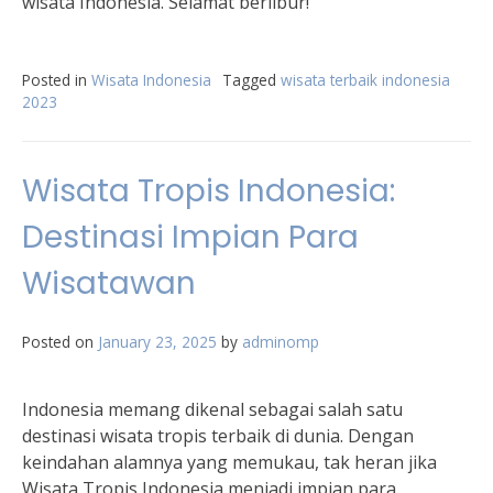
wisata Indonesia. Selamat berlibur!
Posted in
Wisata Indonesia
Tagged
wisata terbaik indonesia
2023
Wisata Tropis Indonesia:
Destinasi Impian Para
Wisatawan
Posted on
January 23, 2025
by
adminomp
Indonesia memang dikenal sebagai salah satu
destinasi wisata tropis terbaik di dunia. Dengan
keindahan alamnya yang memukau, tak heran jika
Wisata Tropis Indonesia menjadi impian para