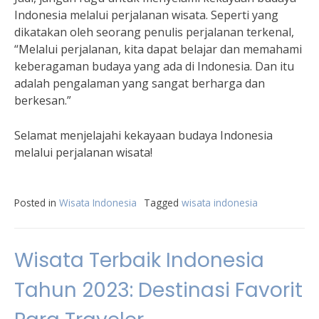
Indonesia melalui perjalanan wisata. Seperti yang
dikatakan oleh seorang penulis perjalanan terkenal,
“Melalui perjalanan, kita dapat belajar dan memahami
keberagaman budaya yang ada di Indonesia. Dan itu
adalah pengalaman yang sangat berharga dan
berkesan.”
Selamat menjelajahi kekayaan budaya Indonesia
melalui perjalanan wisata!
Posted in
Wisata Indonesia
Tagged
wisata indonesia
Wisata Terbaik Indonesia
Tahun 2023: Destinasi Favorit