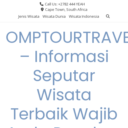
Skip
Call Us: +2782 444 YEAH
to
Cape Town, South Africa
content
Jenis Wisata
Wisata Dunia
Wisata Indonesia
OMPTOURTRAVE
– Informasi
Seputar
Wisata
Terbaik Wajib