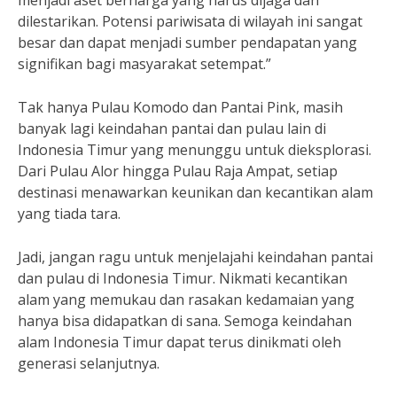
menjadi aset berharga yang harus dijaga dan
dilestarikan. Potensi pariwisata di wilayah ini sangat
besar dan dapat menjadi sumber pendapatan yang
signifikan bagi masyarakat setempat.”
Tak hanya Pulau Komodo dan Pantai Pink, masih
banyak lagi keindahan pantai dan pulau lain di
Indonesia Timur yang menunggu untuk dieksplorasi.
Dari Pulau Alor hingga Pulau Raja Ampat, setiap
destinasi menawarkan keunikan dan kecantikan alam
yang tiada tara.
Jadi, jangan ragu untuk menjelajahi keindahan pantai
dan pulau di Indonesia Timur. Nikmati kecantikan
alam yang memukau dan rasakan kedamaian yang
hanya bisa didapatkan di sana. Semoga keindahan
alam Indonesia Timur dapat terus dinikmati oleh
generasi selanjutnya.