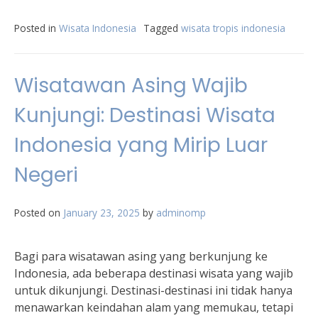
Posted in
Wisata Indonesia
Tagged
wisata tropis indonesia
Wisatawan Asing Wajib
Kunjungi: Destinasi Wisata
Indonesia yang Mirip Luar
Negeri
Posted on
January 23, 2025
by
adminomp
Bagi para wisatawan asing yang berkunjung ke
Indonesia, ada beberapa destinasi wisata yang wajib
untuk dikunjungi. Destinasi-destinasi ini tidak hanya
menawarkan keindahan alam yang memukau, tetapi