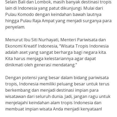
Selain Bali dan Lombok, masih banyak destinasi tropis
lain di Indonesia yang patut dikunjungi. Mulai dari
Pulau Komodo dengan keindahan bawah lautnya
hingga Pulau Raja Ampat yang menjadi surganya para
penyelam.
Menurut Ibu Siti Nurhayati, Menteri Pariwisata dan
Ekonomi Kreatif Indonesia, “Wisata Tropis Indonesia
adalah aset yang sangat berharga bagi negara kita.
Kita harus menjaga kelestariannya agar dapat
dinikmati oleh generasi mendatang.”
Dengan potensi yang besar dalam bidang pariwisata
tropis, Indonesia memiliki peluang besar untuk terus
berkembang dan menjadi destinasi impian para
wisatawan dari seluruh dunia. Jadi, jangan ragu untuk
menjelajahi keindahan alam tropis Indonesia dan
membuat impian wisata Anda menjadi kenyataan!