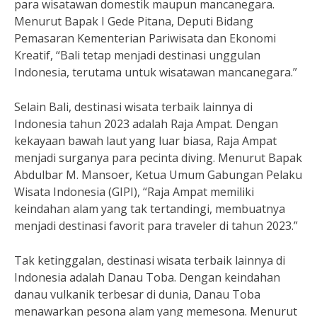
para wisatawan domestik maupun mancanegara.
Menurut Bapak I Gede Pitana, Deputi Bidang
Pemasaran Kementerian Pariwisata dan Ekonomi
Kreatif, “Bali tetap menjadi destinasi unggulan
Indonesia, terutama untuk wisatawan mancanegara.”
Selain Bali, destinasi wisata terbaik lainnya di
Indonesia tahun 2023 adalah Raja Ampat. Dengan
kekayaan bawah laut yang luar biasa, Raja Ampat
menjadi surganya para pecinta diving. Menurut Bapak
Abdulbar M. Mansoer, Ketua Umum Gabungan Pelaku
Wisata Indonesia (GIPI), “Raja Ampat memiliki
keindahan alam yang tak tertandingi, membuatnya
menjadi destinasi favorit para traveler di tahun 2023.”
Tak ketinggalan, destinasi wisata terbaik lainnya di
Indonesia adalah Danau Toba. Dengan keindahan
danau vulkanik terbesar di dunia, Danau Toba
menawarkan pesona alam yang memesona. Menurut