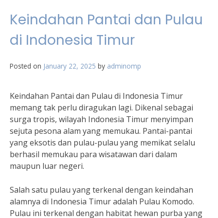
Keindahan Pantai dan Pulau
di Indonesia Timur
Posted on
January 22, 2025
by
adminomp
Keindahan Pantai dan Pulau di Indonesia Timur
memang tak perlu diragukan lagi. Dikenal sebagai
surga tropis, wilayah Indonesia Timur menyimpan
sejuta pesona alam yang memukau. Pantai-pantai
yang eksotis dan pulau-pulau yang memikat selalu
berhasil memukau para wisatawan dari dalam
maupun luar negeri.
Salah satu pulau yang terkenal dengan keindahan
alamnya di Indonesia Timur adalah Pulau Komodo.
Pulau ini terkenal dengan habitat hewan purba yang