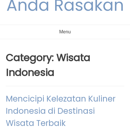
Anda Rasakan
Menu
Category:
Wisata
Indonesia
Mencicipi Kelezatan Kuliner
Indonesia di Destinasi
Wisata Terbaik