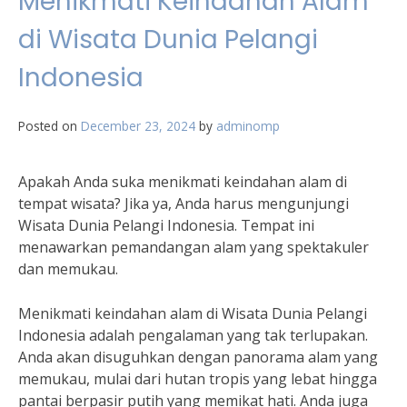
Menikmati Keindahan Alam
di Wisata Dunia Pelangi
Indonesia
Posted on
December 23, 2024
by
adminomp
Apakah Anda suka menikmati keindahan alam di
tempat wisata? Jika ya, Anda harus mengunjungi
Wisata Dunia Pelangi Indonesia. Tempat ini
menawarkan pemandangan alam yang spektakuler
dan memukau.
Menikmati keindahan alam di Wisata Dunia Pelangi
Indonesia adalah pengalaman yang tak terlupakan.
Anda akan disuguhkan dengan panorama alam yang
memukau, mulai dari hutan tropis yang lebat hingga
pantai berpasir putih yang memikat hati. Anda juga