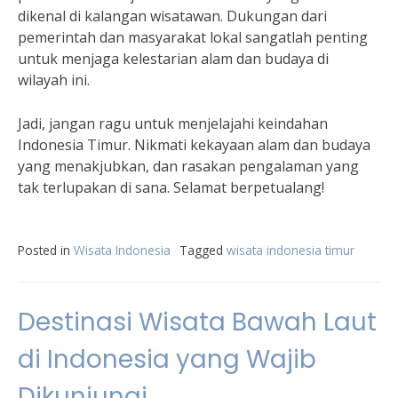
dikenal di kalangan wisatawan. Dukungan dari
pemerintah dan masyarakat lokal sangatlah penting
untuk menjaga kelestarian alam dan budaya di
wilayah ini.
Jadi, jangan ragu untuk menjelajahi keindahan
Indonesia Timur. Nikmati kekayaan alam dan budaya
yang menakjubkan, dan rasakan pengalaman yang
tak terlupakan di sana. Selamat berpetualang!
Posted in
Wisata Indonesia
Tagged
wisata indonesia timur
Destinasi Wisata Bawah Laut
di Indonesia yang Wajib
Dikunjungi