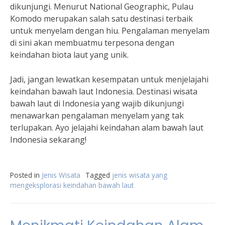
dikunjungi. Menurut National Geographic, Pulau
Komodo merupakan salah satu destinasi terbaik
untuk menyelam dengan hiu. Pengalaman menyelam
di sini akan membuatmu terpesona dengan
keindahan biota laut yang unik.
Jadi, jangan lewatkan kesempatan untuk menjelajahi
keindahan bawah laut Indonesia. Destinasi wisata
bawah laut di Indonesia yang wajib dikunjungi
menawarkan pengalaman menyelam yang tak
terlupakan. Ayo jelajahi keindahan alam bawah laut
Indonesia sekarang!
Posted in
Jenis Wisata
Tagged
jenis wisata yang
mengeksplorasi keindahan bawah laut