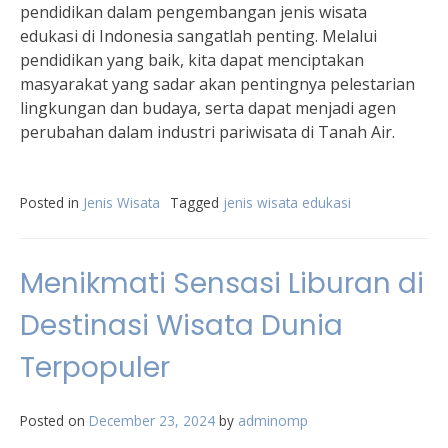
pendidikan dalam pengembangan jenis wisata
edukasi di Indonesia sangatlah penting. Melalui
pendidikan yang baik, kita dapat menciptakan
masyarakat yang sadar akan pentingnya pelestarian
lingkungan dan budaya, serta dapat menjadi agen
perubahan dalam industri pariwisata di Tanah Air.
Posted in
Jenis Wisata
Tagged
jenis wisata edukasi
Menikmati Sensasi Liburan di
Destinasi Wisata Dunia
Terpopuler
Posted on
December 23, 2024
by
adminomp