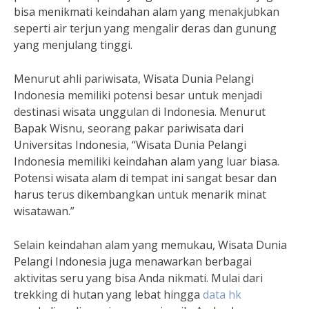
bisa menikmati keindahan alam yang menakjubkan
seperti air terjun yang mengalir deras dan gunung
yang menjulang tinggi.
Menurut ahli pariwisata, Wisata Dunia Pelangi
Indonesia memiliki potensi besar untuk menjadi
destinasi wisata unggulan di Indonesia. Menurut
Bapak Wisnu, seorang pakar pariwisata dari
Universitas Indonesia, “Wisata Dunia Pelangi
Indonesia memiliki keindahan alam yang luar biasa.
Potensi wisata alam di tempat ini sangat besar dan
harus terus dikembangkan untuk menarik minat
wisatawan.”
Selain keindahan alam yang memukau, Wisata Dunia
Pelangi Indonesia juga menawarkan berbagai
aktivitas seru yang bisa Anda nikmati. Mulai dari
trekking di hutan yang lebat hingga
data hk