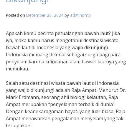
Posted on
December 23, 2024
by
adminomp
Apakah kamu pecinta petualangan bawah laut? Jika
iya, maka kamu harus mengetahui destinasi wisata
bawah laut di Indonesia yang wajib dikunjungi.
Indonesia memang dikenal sebagai surga bagi para
penyelam karena keindahan alam bawah lautnya yang
memukau.
Salah satu destinasi wisata bawah laut di Indonesia
yang wajib dikunjungi adalah Raja Ampat. Menurut Dr.
Mark Erdmann, seorang ahli biologi kelautan, Raja
Ampat merupakan “penyelaman terbaik di dunia”.
Dengan keanekaragaman hayati yang luar biasa, Raja
Ampat menawarkan pengalaman menyelam yang tak
terlupakan.