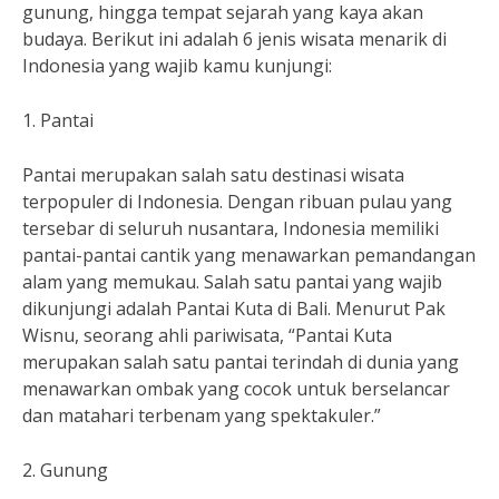
gunung, hingga tempat sejarah yang kaya akan
budaya. Berikut ini adalah 6 jenis wisata menarik di
Indonesia yang wajib kamu kunjungi:
1. Pantai
Pantai merupakan salah satu destinasi wisata
terpopuler di Indonesia. Dengan ribuan pulau yang
tersebar di seluruh nusantara, Indonesia memiliki
pantai-pantai cantik yang menawarkan pemandangan
alam yang memukau. Salah satu pantai yang wajib
dikunjungi adalah Pantai Kuta di Bali. Menurut Pak
Wisnu, seorang ahli pariwisata, “Pantai Kuta
merupakan salah satu pantai terindah di dunia yang
menawarkan ombak yang cocok untuk berselancar
dan matahari terbenam yang spektakuler.”
2. Gunung