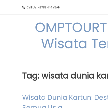
Skip
Call Us: +2782 444 YEAH
to
content
OMPTOURTR
Wisata Te
Tag:
wisata dunia ka
Wisata Dunia Kartun: Des
Semua Usia