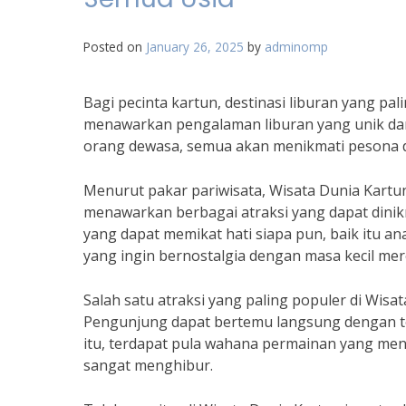
Posted on
January 26, 2025
by
adminomp
Bagi pecinta kartun, destinasi liburan yang pa
menawarkan pengalaman liburan yang unik da
orang dewasa, semua akan menikmati pesona d
Menurut pakar pariwisata, Wisata Dunia Kartun
menawarkan berbagai atraksi yang dapat dinikma
yang dapat memikat hati siapa pun, baik itu 
yang ingin bernostalgia dengan masa kecil mere
Salah satu atraksi yang paling populer di Wisa
Pengunjung dapat bertemu langsung dengan to
itu, terdapat pula wahana permainan yang men
sangat menghibur.