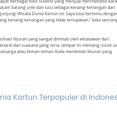
rdapat berbagai toko suvenir yang menjual merchandise kara
acam barang unik dan lucu sebagai kenang-kenangan dari
gunjungi Wisata Dunia Kartun ini. Saya bisa bertemu denga
ang kenang-kenangan yang tidak terlupakan,” kata seoran
tinasi liburan yang sangat diminati oleh wisatawan dari
enarik dan suasana yang ceria, tempat ini memang cocok u
 keluarga atau teman-teman Anda menikmati liburan yang
nia Kartun Terpopuler di Indone