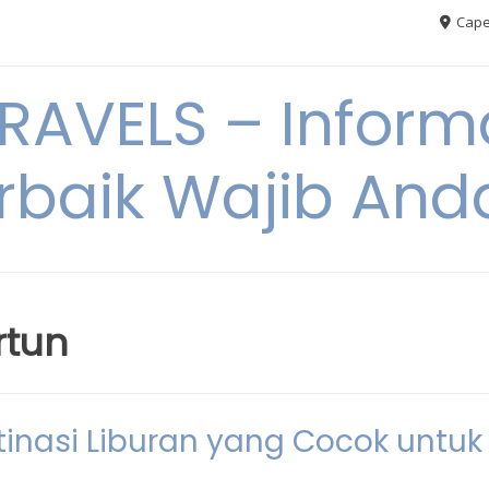
Cape
AVELS – Informa
rbaik Wajib An
rtun
tinasi Liburan yang Cocok untuk