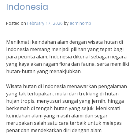
Indonesia
Posted on
February 17, 2026
by
adminomp
Menikmati keindahan alam dengan wisata hutan di
Indonesia memang menjadi pilihan yang tepat bagi
para pecinta alam. Indonesia dikenal sebagai negara
yang kaya akan ragam flora dan fauna, serta memiliki
hutan-hutan yang menakjubkan.
Wisata hutan di Indonesia menawarkan pengalaman
yang tak terlupakan, mulai dari trekking di hutan
hujan tropis, menyusuri sungai yang jernih, hingga
berkemah di tengah hutan yang sejuk. Menikmati
keindahan alam yang masih alami dan segar
merupakan salah satu cara terbaik untuk melepas
penat dan mendekatkan diri dengan alam.