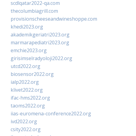
scdlqatar2022-qa.com
thecolumbiagrill.com
provisionscheeseandwineshoppe.com
khedi2023.org
akademikgeriatri2023.org
marmarapediatri2023.org
emchie2023.org
girisimselradyoloji2022.org
utcd2022.org
biosensor2022.org
ialp2022.org
klivet2022.org
ifac-hms2022.org
taoms2022.org
iias-euromena-conference2022.org
ivd2022.org
csity2022.org