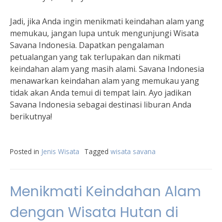
Jadi, jika Anda ingin menikmati keindahan alam yang
memukau, jangan lupa untuk mengunjungi Wisata
Savana Indonesia. Dapatkan pengalaman
petualangan yang tak terlupakan dan nikmati
keindahan alam yang masih alami. Savana Indonesia
menawarkan keindahan alam yang memukau yang
tidak akan Anda temui di tempat lain. Ayo jadikan
Savana Indonesia sebagai destinasi liburan Anda
berikutnya!
Posted in
Jenis Wisata
Tagged
wisata savana
Menikmati Keindahan Alam
dengan Wisata Hutan di