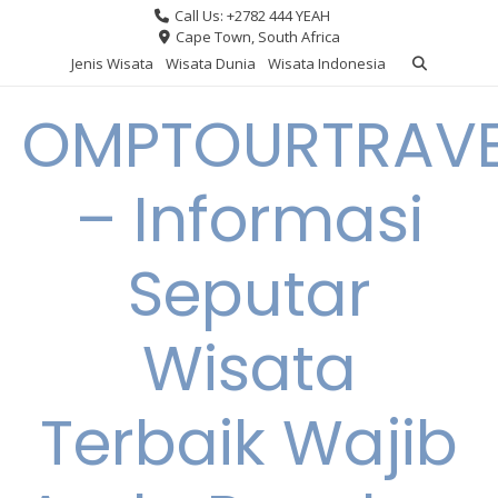
Skip
Call Us: +2782 444 YEAH
to
Cape Town, South Africa
content
Jenis Wisata
Wisata Dunia
Wisata Indonesia
OMPTOURTRAVE
– Informasi
Seputar
Wisata
Terbaik Wajib