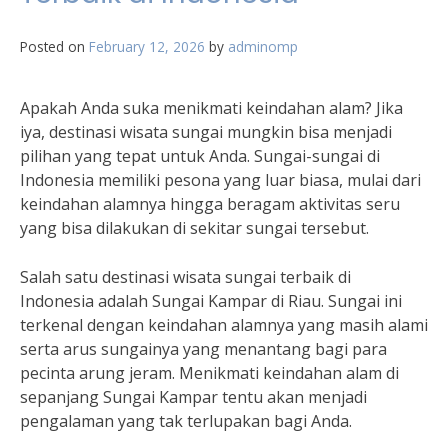
Posted on
February 12, 2026
by
adminomp
Apakah Anda suka menikmati keindahan alam? Jika
iya, destinasi wisata sungai mungkin bisa menjadi
pilihan yang tepat untuk Anda. Sungai-sungai di
Indonesia memiliki pesona yang luar biasa, mulai dari
keindahan alamnya hingga beragam aktivitas seru
yang bisa dilakukan di sekitar sungai tersebut.
Salah satu destinasi wisata sungai terbaik di
Indonesia adalah Sungai Kampar di Riau. Sungai ini
terkenal dengan keindahan alamnya yang masih alami
serta arus sungainya yang menantang bagi para
pecinta arung jeram. Menikmati keindahan alam di
sepanjang Sungai Kampar tentu akan menjadi
pengalaman yang tak terlupakan bagi Anda.