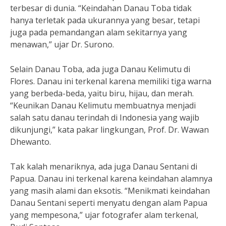
terbesar di dunia. “Keindahan Danau Toba tidak
hanya terletak pada ukurannya yang besar, tetapi
juga pada pemandangan alam sekitarnya yang
menawan,” ujar Dr. Surono.
Selain Danau Toba, ada juga Danau Kelimutu di
Flores. Danau ini terkenal karena memiliki tiga warna
yang berbeda-beda, yaitu biru, hijau, dan merah.
“Keunikan Danau Kelimutu membuatnya menjadi
salah satu danau terindah di Indonesia yang wajib
dikunjungi,” kata pakar lingkungan, Prof. Dr. Wawan
Dhewanto.
Tak kalah menariknya, ada juga Danau Sentani di
Papua. Danau ini terkenal karena keindahan alamnya
yang masih alami dan eksotis. “Menikmati keindahan
Danau Sentani seperti menyatu dengan alam Papua
yang mempesona,” ujar fotografer alam terkenal,