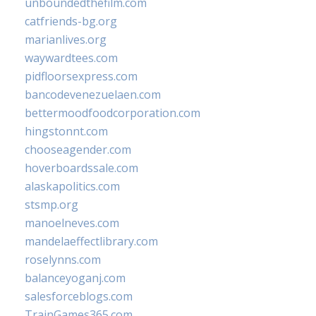
unboundedthefilm.com
catfriends-bg.org
marianlives.org
waywardtees.com
pidfloorsexpress.com
bancodevenezuelaen.com
bettermoodfoodcorporation.com
hingstonnt.com
chooseagender.com
hoverboardssale.com
alaskapolitics.com
stsmp.org
manoelneves.com
mandelaeffectlibrary.com
roselynns.com
balanceyoganj.com
salesforceblogs.com
TrainGames365.com