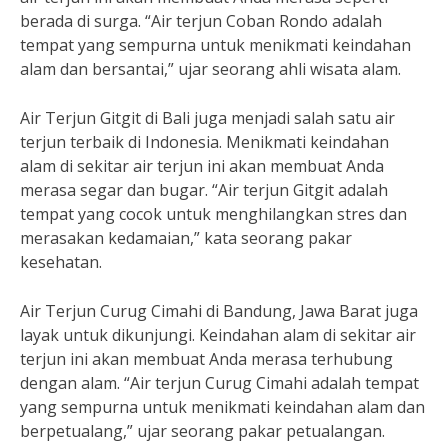
berada di surga. “Air terjun Coban Rondo adalah
tempat yang sempurna untuk menikmati keindahan
alam dan bersantai,” ujar seorang ahli wisata alam.
Air Terjun Gitgit di Bali juga menjadi salah satu air
terjun terbaik di Indonesia. Menikmati keindahan
alam di sekitar air terjun ini akan membuat Anda
merasa segar dan bugar. “Air terjun Gitgit adalah
tempat yang cocok untuk menghilangkan stres dan
merasakan kedamaian,” kata seorang pakar
kesehatan.
Air Terjun Curug Cimahi di Bandung, Jawa Barat juga
layak untuk dikunjungi. Keindahan alam di sekitar air
terjun ini akan membuat Anda merasa terhubung
dengan alam. “Air terjun Curug Cimahi adalah tempat
yang sempurna untuk menikmati keindahan alam dan
berpetualang,” ujar seorang pakar petualangan.