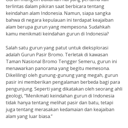
terlintas dalam pikiran saat berbicara tentang
keindahan alam Indonesia. Namun, siapa sangka
bahwa di negara kepulauan ini terdapat keajaiban
alam berupa gurun yang mempesona. Sudahkah
kamu menikmati keindahan gurun di Indonesia?
Salah satu gurun yang patut untuk dieksplorasi
adalah Gurun Pasir Bromo. Terletak di kawasan
Taman Nasional Bromo Tengger Semeru, gurun ini
menawarkan panorama yang begitu memesona.
Dikelilingi oleh gunung-gunung yang megah, gurun
pasir ini memberikan pengalaman berbeda bagi para
pengunjung. Seperti yang dikatakan oleh seorang ahli
geologi, “Menikmati keindahan gurun di Indonesia
tidak hanya tentang melihat pasir dan batu, tetapi
juga tentang merasakan kedamaian dan keajaiban
alam yang luar biasa.”