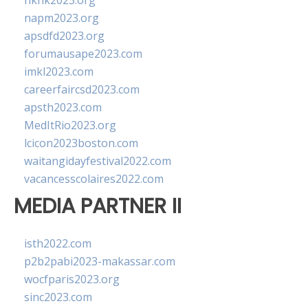
hkhk2023.org
napm2023.org
apsdfd2023.org
forumausape2023.com
imkl2023.com
careerfaircsd2023.com
apsth2023.com
MedItRio2023.org
lcicon2023boston.com
waitangidayfestival2022.com
vacancesscolaires2022.com
MEDIA PARTNER II
isth2022.com
p2b2pabi2023-makassar.com
wocfparis2023.org
sinc2023.com