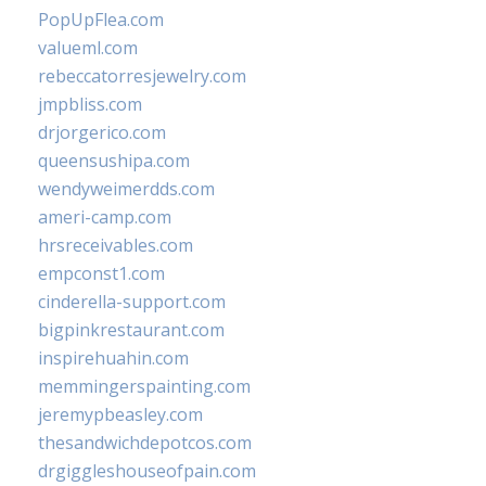
PopUpFlea.com
valueml.com
rebeccatorresjewelry.com
jmpbliss.com
drjorgerico.com
queensushipa.com
wendyweimerdds.com
ameri-camp.com
hrsreceivables.com
empconst1.com
cinderella-support.com
bigpinkrestaurant.com
inspirehuahin.com
memmingerspainting.com
jeremypbeasley.com
thesandwichdepotcos.com
drgiggleshouseofpain.com