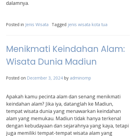
dalamnya.
Posted in
Jenis Wisata
Tagged
jenis wisata kota tua
Menikmati Keindahan Alam:
Wisata Dunia Madiun
Posted on
December 3, 2024
by
adminomp
Apakah kamu pecinta alam dan senang menikmati
keindahan alam? Jika iya, datanglah ke Madiun,
tempat wisata dunia yang menawarkan keindahan
alam yang memukau. Madiun tidak hanya terkenal
dengan kebudayaan dan sejarahnya yang kaya, tetapi
juga memiliki tempat-tempat wisata alam yang