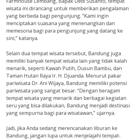
Farmhouse Lembang, Bapak Dedi Susanto, tempat
wisata ini dirancang untuk memberikan pengalaman
yang berbeda bagi pengunjung. “Kami ingin
menciptakan suasana yang menenangkan dan
memesona bagi para pengunjung yang datang ke
sini,” katanya.
Selain dua tempat wisata tersebut, Bandung juga
memiliki banyak tempat wisata lain yang tidak kalah
menarik, seperti Kawah Putih, Dusun Bambu, dan
Taman Hutan Raya Ir. H. Djuanda. Menurut pakar
pariwisata Dr. Ani Wijaya, Bandung memiliki potensi
pariwisata yang sangat besar. “Dengan beragam
tempat wisata yang menarik dan berbagai kegiatan
seru yang bisa dilakukan, Bandung menjadi destinasi
yang sempurna bagi para wisatawan,” ujarnya.
Jadi, jika Anda sedang merencanakan liburan ke
Bandung, jangan lupa untuk menjelajahi tempat-