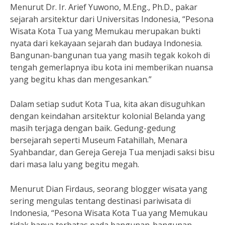
Menurut Dr. Ir. Arief Yuwono, M.Eng., Ph.D., pakar
sejarah arsitektur dari Universitas Indonesia, “Pesona
Wisata Kota Tua yang Memukau merupakan bukti
nyata dari kekayaan sejarah dan budaya Indonesia.
Bangunan-bangunan tua yang masih tegak kokoh di
tengah gemerlapnya ibu kota ini memberikan nuansa
yang begitu khas dan mengesankan.”
Dalam setiap sudut Kota Tua, kita akan disuguhkan
dengan keindahan arsitektur kolonial Belanda yang
masih terjaga dengan baik. Gedung-gedung
bersejarah seperti Museum Fatahillah, Menara
Syahbandar, dan Gereja Gereja Tua menjadi saksi bisu
dari masa lalu yang begitu megah.
Menurut Dian Firdaus, seorang blogger wisata yang
sering mengulas tentang destinasi pariwisata di
Indonesia, “Pesona Wisata Kota Tua yang Memukau