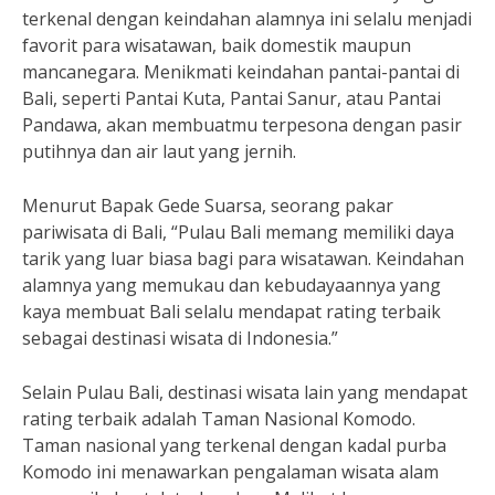
terkenal dengan keindahan alamnya ini selalu menjadi
favorit para wisatawan, baik domestik maupun
mancanegara. Menikmati keindahan pantai-pantai di
Bali, seperti Pantai Kuta, Pantai Sanur, atau Pantai
Pandawa, akan membuatmu terpesona dengan pasir
putihnya dan air laut yang jernih.
Menurut Bapak Gede Suarsa, seorang pakar
pariwisata di Bali, “Pulau Bali memang memiliki daya
tarik yang luar biasa bagi para wisatawan. Keindahan
alamnya yang memukau dan kebudayaannya yang
kaya membuat Bali selalu mendapat rating terbaik
sebagai destinasi wisata di Indonesia.”
Selain Pulau Bali, destinasi wisata lain yang mendapat
rating terbaik adalah Taman Nasional Komodo.
Taman nasional yang terkenal dengan kadal purba
Komodo ini menawarkan pengalaman wisata alam