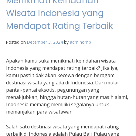
Menikmati Keindahan
Wisata Indonesia yang
Mendapat Rating Terbaik
Posted on
December 3, 2024
by
adminomp
Apakah kamu suka menikmati keindahan wisata
Indonesia yang mendapat rating terbaik? Jika iya,
kamu pasti tidak akan kecewa dengan beragam
destinasi wisata yang ada di Indonesia. Dari mulai
pantai-pantai eksotis, pegunungan yang
menakjubkan, hingga hutan-hutan yang masih alami,
Indonesia memang memiliki segalanya untuk
memanjakan para wisatawan.
Salah satu destinasi wisata yang mendapat rating
terbaik di Indonesia adalah Pulau Bali. Pulau yang