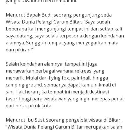
yang ditawarkan oleh tempat ini.
Menurut Bapak Budi, seorang pengunjung setia
Wisata Dunia Pelangi Garum Blitar, “Saya sudah
beberapa kali mengunjungi tempat ini dan setiap kali
saya datang, saya selalu terpesona dengan keindahan
alamnya. Sungguh tempat yang menyegarkan mata
dan pikiran.”
Selain keindahan alamnya, tempat ini juga
menawarkan berbagai wahana rekreasi yang
menarik. Mulai dari flying fox, paintball, hingga
camping ground, semuanya dapat kamu nikmati di
sini. Tak heran jika tempat ini menjadi destinasi
favorit bagi para wisatawan yang ingin melepas penat
dari hiruk pikuk kota.
Menurut Ibu Susi, seorang pengelola wisata di Blitar,
“Wisata Dunia Pelangi Garum Blitar merupakan salah