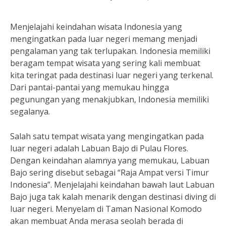
Menjelajahi keindahan wisata Indonesia yang
mengingatkan pada luar negeri memang menjadi
pengalaman yang tak terlupakan. Indonesia memiliki
beragam tempat wisata yang sering kali membuat
kita teringat pada destinasi luar negeri yang terkenal.
Dari pantai-pantai yang memukau hingga
pegunungan yang menakjubkan, Indonesia memiliki
segalanya.
Salah satu tempat wisata yang mengingatkan pada
luar negeri adalah Labuan Bajo di Pulau Flores.
Dengan keindahan alamnya yang memukau, Labuan
Bajo sering disebut sebagai “Raja Ampat versi Timur
Indonesia”. Menjelajahi keindahan bawah laut Labuan
Bajo juga tak kalah menarik dengan destinasi diving di
luar negeri. Menyelam di Taman Nasional Komodo
akan membuat Anda merasa seolah berada di