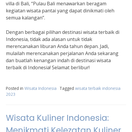
villa di Bali, “Pulau Bali menawarkan beragam
kegiatan wisata pantai yang dapat dinikmati oleh
semua kalangan”.
Dengan berbagai pilihan destinasi wisata terbaik di
Indonesia, tidak ada alasan untuk tidak
merencanakan liburan Anda tahun depan. Jadi,
mulailah merencanakan perjalanan Anda sekarang
dan buatlah kenangan indah di destinasi wisata
terbaik di Indonesia! Selamat berlibur!
Posted in
Wisata Indonesia
Tagged
wisata terbaik indonesia
2023
Wisata Kuliner Indonesia:
Menikmati Kelezatan Kuliner