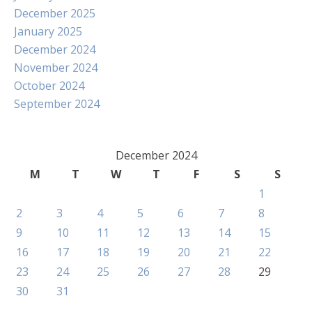
December 2025
January 2025
December 2024
November 2024
October 2024
September 2024
December 2024
M
T
W
T
F
S
S
1
2
3
4
5
6
7
8
9
10
11
12
13
14
15
16
17
18
19
20
21
22
23
24
25
26
27
28
29
30
31