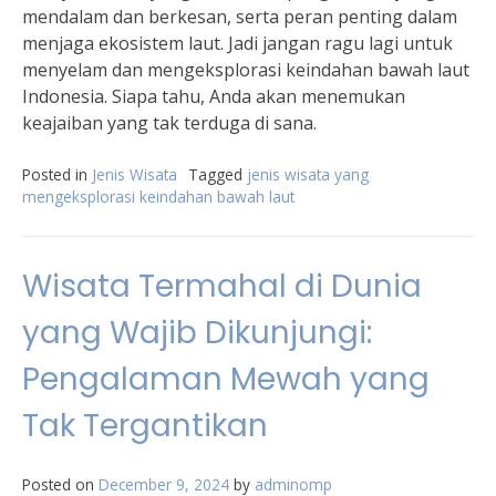
mendalam dan berkesan, serta peran penting dalam
menjaga ekosistem laut. Jadi jangan ragu lagi untuk
menyelam dan mengeksplorasi keindahan bawah laut
Indonesia. Siapa tahu, Anda akan menemukan
keajaiban yang tak terduga di sana.
Posted in
Jenis Wisata
Tagged
jenis wisata yang
mengeksplorasi keindahan bawah laut
Wisata Termahal di Dunia
yang Wajib Dikunjungi:
Pengalaman Mewah yang
Tak Tergantikan
Posted on
December 9, 2024
by
adminomp