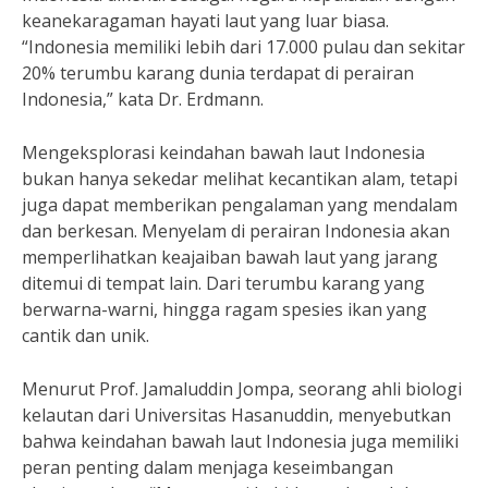
keanekaragaman hayati laut yang luar biasa.
“Indonesia memiliki lebih dari 17.000 pulau dan sekitar
20% terumbu karang dunia terdapat di perairan
Indonesia,” kata Dr. Erdmann.
Mengeksplorasi keindahan bawah laut Indonesia
bukan hanya sekedar melihat kecantikan alam, tetapi
juga dapat memberikan pengalaman yang mendalam
dan berkesan. Menyelam di perairan Indonesia akan
memperlihatkan keajaiban bawah laut yang jarang
ditemui di tempat lain. Dari terumbu karang yang
berwarna-warni, hingga ragam spesies ikan yang
cantik dan unik.
Menurut Prof. Jamaluddin Jompa, seorang ahli biologi
kelautan dari Universitas Hasanuddin, menyebutkan
bahwa keindahan bawah laut Indonesia juga memiliki
peran penting dalam menjaga keseimbangan