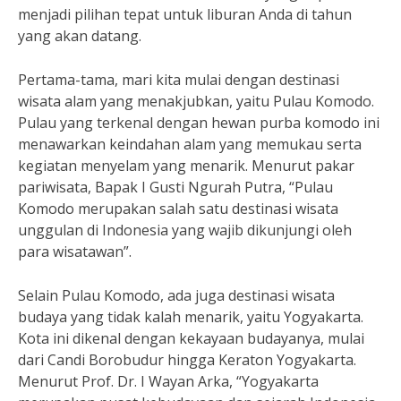
menjadi pilihan tepat untuk liburan Anda di tahun
yang akan datang.
Pertama-tama, mari kita mulai dengan destinasi
wisata alam yang menakjubkan, yaitu Pulau Komodo.
Pulau yang terkenal dengan hewan purba komodo ini
menawarkan keindahan alam yang memukau serta
kegiatan menyelam yang menarik. Menurut pakar
pariwisata, Bapak I Gusti Ngurah Putra, “Pulau
Komodo merupakan salah satu destinasi wisata
unggulan di Indonesia yang wajib dikunjungi oleh
para wisatawan”.
Selain Pulau Komodo, ada juga destinasi wisata
budaya yang tidak kalah menarik, yaitu Yogyakarta.
Kota ini dikenal dengan kekayaan budayanya, mulai
dari Candi Borobudur hingga Keraton Yogyakarta.
Menurut Prof. Dr. I Wayan Arka, “Yogyakarta