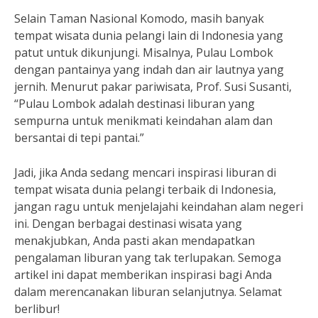
Selain Taman Nasional Komodo, masih banyak
tempat wisata dunia pelangi lain di Indonesia yang
patut untuk dikunjungi. Misalnya, Pulau Lombok
dengan pantainya yang indah dan air lautnya yang
jernih. Menurut pakar pariwisata, Prof. Susi Susanti,
“Pulau Lombok adalah destinasi liburan yang
sempurna untuk menikmati keindahan alam dan
bersantai di tepi pantai.”
Jadi, jika Anda sedang mencari inspirasi liburan di
tempat wisata dunia pelangi terbaik di Indonesia,
jangan ragu untuk menjelajahi keindahan alam negeri
ini. Dengan berbagai destinasi wisata yang
menakjubkan, Anda pasti akan mendapatkan
pengalaman liburan yang tak terlupakan. Semoga
artikel ini dapat memberikan inspirasi bagi Anda
dalam merencanakan liburan selanjutnya. Selamat
berlibur!