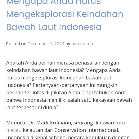
Mengapa Anda Harus
Mengeksplorasi Keindahan
Bawah Laut Indonesia
Posted on
December 9, 2024
by
adminomp
Apakah Anda pernah merasa penasaran dengan
keindahan bawah laut Indonesia? Mengapa Anda
harus mengeksplorasi keindahan bawah laut
Indonesia? Pertanyaan-pertanyaan ini mungkin
pernah terlintas di pikiran Anda. Tapi tahukah Anda,
bahwa Indonesia memiliki salah satu kekayaan bawah
laut terbesar di dunia?
Menurut Dr. Mark Erdmann, seorang ilmuwan
toto
macau
kelautan dari Conservation International,
Indonesia dikenal sebagai negara kepulauan dengan