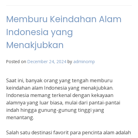
Memburu Keindahan Alam
Indonesia yang
Menakjubkan
Posted on
December 24, 2024
by
adminomp
Saat ini, banyak orang yang tengah memburu
keindahan alam Indonesia yang menakjubkan.
Indonesia memang terkenal dengan kekayaan
alamnya yang luar biasa, mulai dari pantai-pantai
indah hingga gunung-gunung tinggi yang
menantang.
Salah satu destinasi favorit para pencinta alam adalah