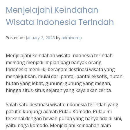
Menjelajahi Keindahan
Wisata Indonesia Terindah
Posted on
January 2, 2025
by
adminomp
Menjelajahi keindahan wisata Indonesia terindah
memang menjadi impian bagi banyak orang.
Indonesia memiliki beragam destinasi wisata yang
menakjubkan, mulai dari pantai-pantai eksotis, hutan-
hutan yang lebat, gunung-gunung yang megah,
hingga situs-situs sejarah yang kaya akan cerita.
Salah satu destinasi wisata Indonesia terindah yang
patut dikunjungi adalah Pulau Komodo. Pulau ini
terkenal dengan hewan purba yang hanya ada di sini,
yaitu naga komodo. Menjelajahi keindahan alam