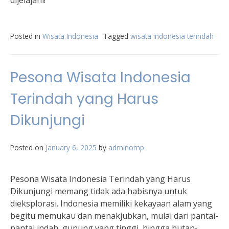
dijelajahi!
Posted in
Wisata Indonesia
Tagged
wisata indonesia terindah
Pesona Wisata Indonesia
Terindah yang Harus
Dikunjungi
Posted on
January 6, 2025
by
adminomp
Pesona Wisata Indonesia Terindah yang Harus
Dikunjungi memang tidak ada habisnya untuk
dieksplorasi. Indonesia memiliki kekayaan alam yang
begitu memukau dan menakjubkan, mulai dari pantai-
pantai indah, gunung yang tinggi, hingga hutan-