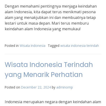
Dengan memahami pentingnya menjaga keindahan
alam Indonesia, kita dapat terus menikmati pesona
alam yang menakjubkan ini dan membuatnya tetap
lestari untuk masa depan. Mari terus memburu
keindahan alam Indonesia yang memukau!
Posted in
Wisata Indonesia
Tagged
wisata indonesia terindah
Wisata Indonesia Terindah
yang Menarik Perhatian
Posted on
December 22, 2024
by
adminomp
Indonesia merupakan negara dengan keindahan alam