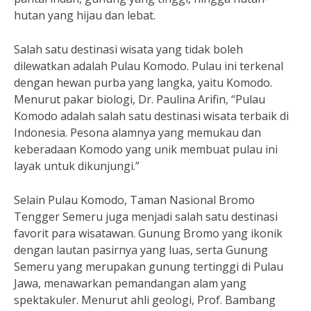
hutan yang hijau dan lebat.
Salah satu destinasi wisata yang tidak boleh
dilewatkan adalah Pulau Komodo. Pulau ini terkenal
dengan hewan purba yang langka, yaitu Komodo.
Menurut pakar biologi, Dr. Paulina Arifin, “Pulau
Komodo adalah salah satu destinasi wisata terbaik di
Indonesia. Pesona alamnya yang memukau dan
keberadaan Komodo yang unik membuat pulau ini
layak untuk dikunjungi.”
Selain Pulau Komodo, Taman Nasional Bromo
Tengger Semeru juga menjadi salah satu destinasi
favorit para wisatawan. Gunung Bromo yang ikonik
dengan lautan pasirnya yang luas, serta Gunung
Semeru yang merupakan gunung tertinggi di Pulau
Jawa, menawarkan pemandangan alam yang
spektakuler. Menurut ahli geologi, Prof. Bambang