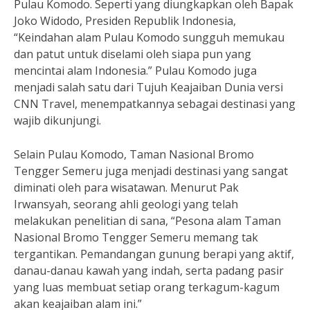
Pulau Komodo. Seperti yang diungkapkan oleh Bapak
Joko Widodo, Presiden Republik Indonesia,
“Keindahan alam Pulau Komodo sungguh memukau
dan patut untuk diselami oleh siapa pun yang
mencintai alam Indonesia.” Pulau Komodo juga
menjadi salah satu dari Tujuh Keajaiban Dunia versi
CNN Travel, menempatkannya sebagai destinasi yang
wajib dikunjungi.
Selain Pulau Komodo, Taman Nasional Bromo
Tengger Semeru juga menjadi destinasi yang sangat
diminati oleh para wisatawan. Menurut Pak
Irwansyah, seorang ahli geologi yang telah
melakukan penelitian di sana, “Pesona alam Taman
Nasional Bromo Tengger Semeru memang tak
tergantikan. Pemandangan gunung berapi yang aktif,
danau-danau kawah yang indah, serta padang pasir
yang luas membuat setiap orang terkagum-kagum
akan keajaiban alam ini.”