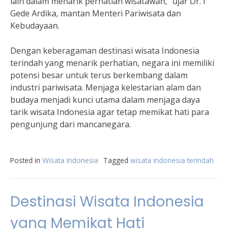
lain dalam menarik perhatian wisatawan,” ujar Dr. I
Gede Ardika, mantan Menteri Pariwisata dan
Kebudayaan.
Dengan keberagaman destinasi wisata Indonesia
terindah yang menarik perhatian, negara ini memiliki
potensi besar untuk terus berkembang dalam
industri pariwisata. Menjaga kelestarian alam dan
budaya menjadi kunci utama dalam menjaga daya
tarik wisata Indonesia agar tetap memikat hati para
pengunjung dari mancanegara.
Posted in
Wisata Indonesia
Tagged
wisata indonesia terindah
Destinasi Wisata Indonesia
yang Memikat Hati