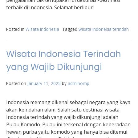
pengalaman tak terlupakan di destinasi-destinasi
terbaik di Indonesia. Selamat berlibur!
Posted in
Wisata Indonesia
Tagged
wisata indonesia terindah
Wisata Indonesia Terindah
yang Wajib Dikunjungi
Posted on
January 11, 2025
by
adminomp
Indonesia memang dikenal sebagai negara yang kaya
akan keindahan alam. Salah satu destinasi wisata
Indonesia terindah yang wajib dikunjungi adalah
Pulau Komodo. Pulau ini terkenal dengan keberadaan
hewan purba yaitu komodo yang hanya bisa ditemui