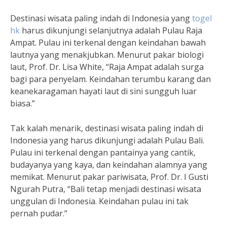
Destinasi wisata paling indah di Indonesia yang
togel
hk
harus dikunjungi selanjutnya adalah Pulau Raja
Ampat. Pulau ini terkenal dengan keindahan bawah
lautnya yang menakjubkan. Menurut pakar biologi
laut, Prof. Dr. Lisa White, “Raja Ampat adalah surga
bagi para penyelam. Keindahan terumbu karang dan
keanekaragaman hayati laut di sini sungguh luar
biasa.”
Tak kalah menarik, destinasi wisata paling indah di
Indonesia yang harus dikunjungi adalah Pulau Bali.
Pulau ini terkenal dengan pantainya yang cantik,
budayanya yang kaya, dan keindahan alamnya yang
memikat. Menurut pakar pariwisata, Prof. Dr. I Gusti
Ngurah Putra, “Bali tetap menjadi destinasi wisata
unggulan di Indonesia. Keindahan pulau ini tak
pernah pudar.”