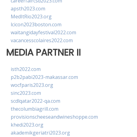
careerfaircsd2023.com
apsth2023.com
MedItRio2023.org
lcicon2023boston.com
waitangidayfestival2022.com
vacancesscolaires2022.com
MEDIA PARTNER II
isth2022.com
p2b2pabi2023-makassar.com
wocfparis2023.org
sinc2023.com
scdlqatar2022-qa.com
thecolumbiagrill.com
provisionscheeseandwineshoppe.com
khedi2023.org
akademikgeriatri2023.org