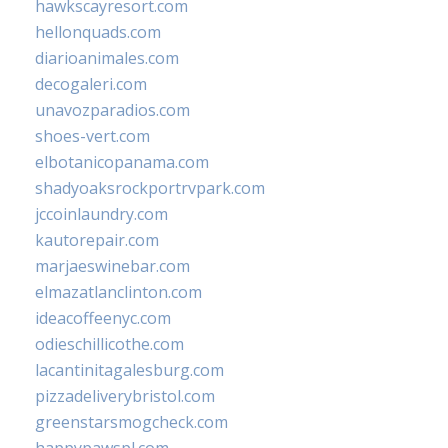
hawkscayresort.com
hellonquads.com
diarioanimales.com
decogaleri.com
unavozparadios.com
shoes-vert.com
elbotanicopanama.com
shadyoaksrockportrvpark.com
jccoinlaundry.com
kautorepair.com
marjaeswinebar.com
elmazatlanclinton.com
ideacoffeenyc.com
odieschillicothe.com
lacantinitagalesburg.com
pizzadeliverybristol.com
greenstarsmogcheck.com