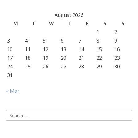
August 2026
M
T
W
T
F
S
S
1
2
3
4
5
6
7
8
9
10
11
12
13
14
15
16
17
18
19
20
21
22
23
24
25
26
27
28
29
30
31
« Mar
Search
for: