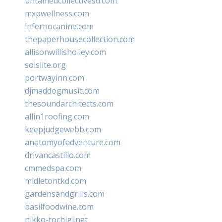
untamedcollectivesd.com
mxpwellness.com
infernocanine.com
thepaperhousecollection.com
allisonwillisholley.com
solslite.org
portwayinn.com
djmaddogmusic.com
thesoundarchitects.com
allin1roofing.com
keepjudgewebb.com
anatomyofadventure.com
drivancastillo.com
cmmedspa.com
midletontkd.com
gardensandgrills.com
basilfoodwine.com
nikko-tochigi.net