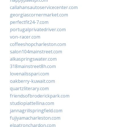
happypawspl.com
callahansautoservicecenter.com
georgiascornermarket.com
perfectfit24-7.com
portugalprivatedriver.com
von-racer.com
coffeeshopcharleston.com
salon104mainstreet.com
alkaspringswater.com
318mainstreet8h.com
lovenailsspari.com
oakberry-kuwait.com
quartzliterary.com
friendsofbroderickpark.com
studiopiattellina.com
jannagrillspringfield.com
fujiyamacharleston.com
elpatronchardon.com