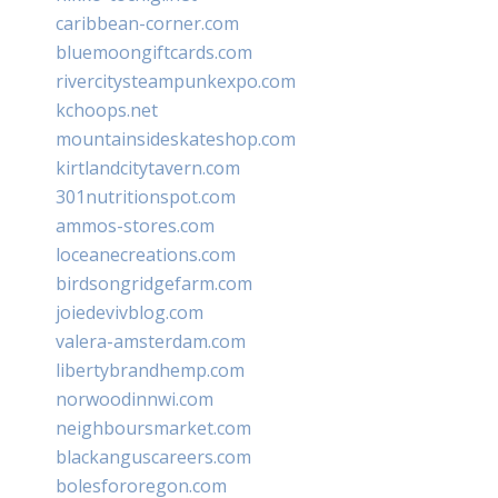
caribbean-corner.com
bluemoongiftcards.com
rivercitysteampunkexpo.com
kchoops.net
mountainsideskateshop.com
kirtlandcitytavern.com
301nutritionspot.com
ammos-stores.com
loceanecreations.com
birdsongridgefarm.com
joiedevivblog.com
valera-amsterdam.com
libertybrandhemp.com
norwoodinnwi.com
neighboursmarket.com
blackanguscareers.com
bolesfororegon.com