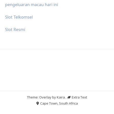
pengeluaran macau hari ini
Slot Telkomsel
Slot Resmi
Theme: Overlay by
Kaira
.
Extra Text
Cape Town, South Africa