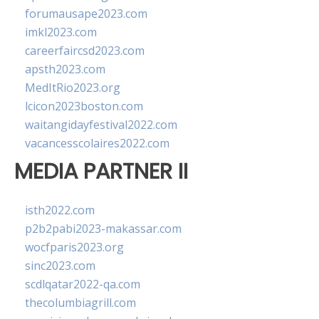
forumausape2023.com
imkl2023.com
careerfaircsd2023.com
apsth2023.com
MedItRio2023.org
lcicon2023boston.com
waitangidayfestival2022.com
vacancesscolaires2022.com
MEDIA PARTNER II
isth2022.com
p2b2pabi2023-makassar.com
wocfparis2023.org
sinc2023.com
scdlqatar2022-qa.com
thecolumbiagrill.com