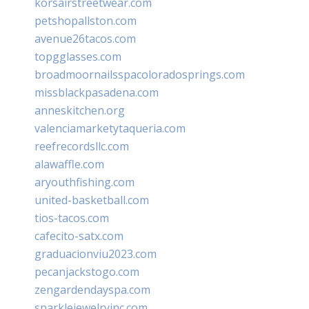
korsairstreetwear.com
petshopallston.com
avenue26tacos.com
topgglasses.com
broadmoornailsspacoloradosprings.com
missblackpasadena.com
anneskitchen.org
valenciamarketytaqueria.com
reefrecordsllc.com
alawaffle.com
aryouthfishing.com
united-basketball.com
tios-tacos.com
cafecito-satx.com
graduacionviu2023.com
pecanjackstogo.com
zengardendayspa.com
sparklejewelryinc.com