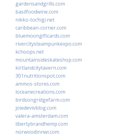
gardensandgrills.com
basilfoodwine.com
nikko-tochigi.net
caribbean-corner.com
bluemoongiftcards.com
rivercitysteampunkexpo.com
kchoops.net
mountainsideskateshop.com
kirtlandcitytavern.com
301nutritionspot.com
ammos-stores.com
loceanecreations.com
birdsongridgefarm.com
joiedevivblog.com
valera-amsterdam.com
libertybrandhemp.com
norwoodinnwi.com