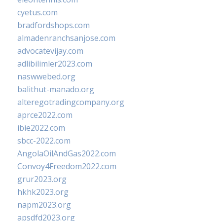
cyetus.com
bradfordshops.com
almadenranchsanjose.com
advocatevijay.com
adlibilimler2023.com
naswwebed.org
balithut-manado.org
alteregotradingcompany.org
aprce2022.com
ibie2022.com
sbcc-2022.com
AngolaOilAndGas2022.com
Convoy4Freedom2022.com
grur2023.org
hkhk2023.org
napm2023.org
apsdfd2023.org