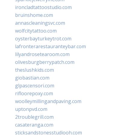
ironcladtattoostudio.com
bruinshome.com
annascleaningsvc.com
wolfcitytattoo.com
oysterbayturkeytrot.com
lafronterarestauranteybar.com
lilyandrosetearoom.com
olivesburgberrypatch.com
theslushkids.com
giobastian.com
glpascensori.com
rifloorepoxy.com
woolleymillingandpaving.com
uptonpvd.com
2troublegrill.com
casateranga.com
sticksandstonesstudiooh.com