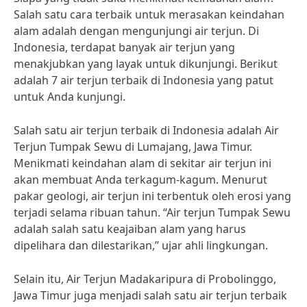
Salah satu cara terbaik untuk merasakan keindahan
alam adalah dengan mengunjungi air terjun. Di
Indonesia, terdapat banyak air terjun yang
menakjubkan yang layak untuk dikunjungi. Berikut
adalah 7 air terjun terbaik di Indonesia yang patut
untuk Anda kunjungi.
Salah satu air terjun terbaik di Indonesia adalah Air
Terjun Tumpak Sewu di Lumajang, Jawa Timur.
Menikmati keindahan alam di sekitar air terjun ini
akan membuat Anda terkagum-kagum. Menurut
pakar geologi, air terjun ini terbentuk oleh erosi yang
terjadi selama ribuan tahun. “Air terjun Tumpak Sewu
adalah salah satu keajaiban alam yang harus
dipelihara dan dilestarikan,” ujar ahli lingkungan.
Selain itu, Air Terjun Madakaripura di Probolinggo,
Jawa Timur juga menjadi salah satu air terjun terbaik