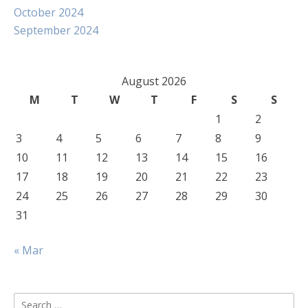
October 2024
September 2024
August 2026
M
T
W
T
F
S
S
1
2
3
4
5
6
7
8
9
10
11
12
13
14
15
16
17
18
19
20
21
22
23
24
25
26
27
28
29
30
31
« Mar
Search