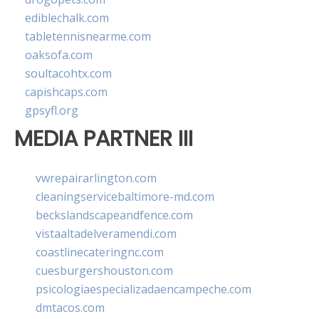
ediblechalk.com
tabletennisnearme.com
oaksofa.com
soultacohtx.com
capishcaps.com
gpsyfl.org
MEDIA PARTNER III
vwrepairarlington.com
cleaningservicebaltimore-md.com
beckslandscapeandfence.com
vistaaltadelveramendi.com
coastlinecateringnc.com
cuesburgershouston.com
psicologiaespecializadaencampeche.com
dmtacos.com