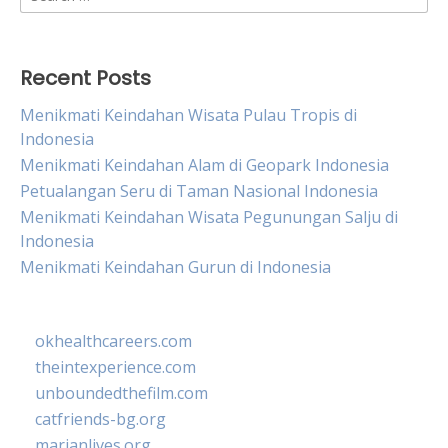
for:
Recent Posts
Menikmati Keindahan Wisata Pulau Tropis di
Indonesia
Menikmati Keindahan Alam di Geopark Indonesia
Petualangan Seru di Taman Nasional Indonesia
Menikmati Keindahan Wisata Pegunungan Salju di
Indonesia
Menikmati Keindahan Gurun di Indonesia
okhealthcareers.com
theintexperience.com
unboundedthefilm.com
catfriends-bg.org
marianlives.org