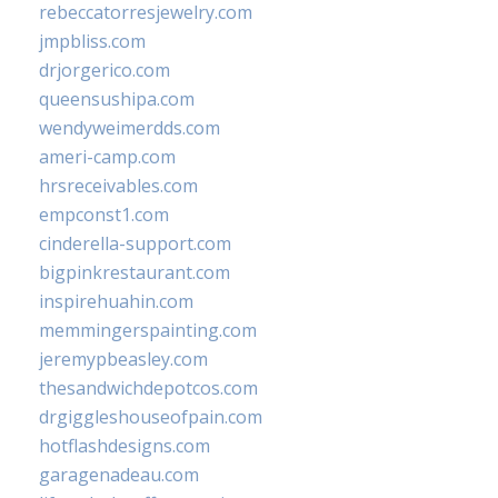
rebeccatorresjewelry.com
jmpbliss.com
drjorgerico.com
queensushipa.com
wendyweimerdds.com
ameri-camp.com
hrsreceivables.com
empconst1.com
cinderella-support.com
bigpinkrestaurant.com
inspirehuahin.com
memmingerspainting.com
jeremypbeasley.com
thesandwichdepotcos.com
drgiggleshouseofpain.com
hotflashdesigns.com
garagenadeau.com