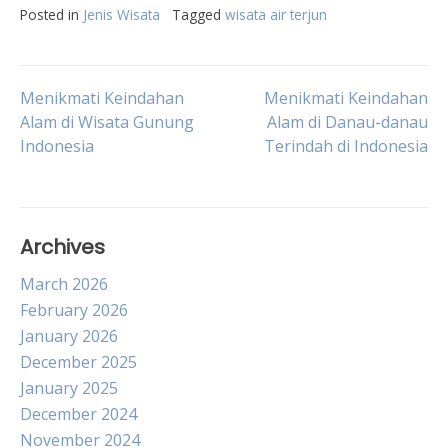
Posted in
Jenis Wisata
Tagged
wisata air terjun
Post
Menikmati Keindahan
Menikmati Keindahan
Alam di Wisata Gunung
Alam di Danau-danau
Indonesia
Terindah di Indonesia
navigation
Archives
March 2026
February 2026
January 2026
December 2025
January 2025
December 2024
November 2024