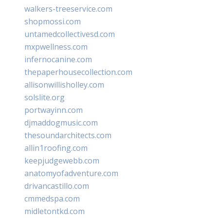
walkers-treeservice.com
shopmossi.com
untamedcollectivesd.com
mxpwellness.com
infernocanine.com
thepaperhousecollection.com
allisonwillisholley.com
solslite.org
portwayinn.com
djmaddogmusic.com
thesoundarchitects.com
allin1roofing.com
keepjudgewebb.com
anatomyofadventure.com
drivancastillo.com
cmmedspa.com
midletontkd.com