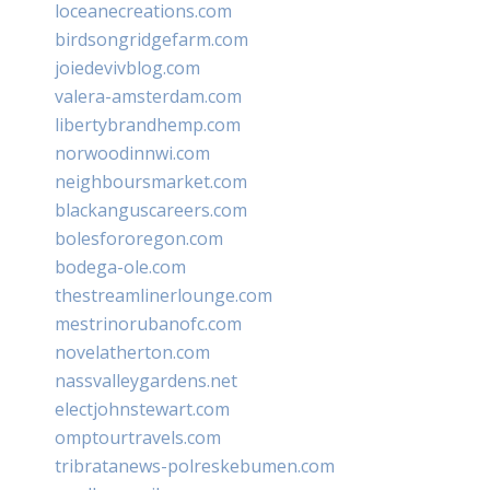
loceanecreations.com
birdsongridgefarm.com
joiedevivblog.com
valera-amsterdam.com
libertybrandhemp.com
norwoodinnwi.com
neighboursmarket.com
blackanguscareers.com
bolesfororegon.com
bodega-ole.com
thestreamlinerlounge.com
mestrinorubanofc.com
novelatherton.com
nassvalleygardens.net
electjohnstewart.com
omptourtravels.com
tribratanews-polreskebumen.com