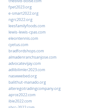
theblvd-boise.com
fpet2023.org
e-smart2022.org
ngrc2022.org
leesfamilyfoods.com
lewis-lewis-cpas.com
eleontennis.com
cyetus.com
bradfordshops.com
almadenranchsanjose.com
advocatevijay.com
adlibilimler2023.com
naswwebed.org
balithut-manado.org
alteregotradingcompany.org
aprce2022.com
ibie2022.com
sbcc-2022.com