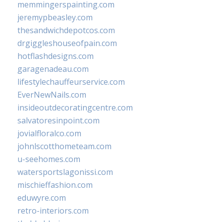
memmingerspainting.com
jeremypbeasley.com
thesandwichdepotcos.com
drgiggleshouseofpain.com
hotflashdesigns.com
garagenadeau.com
lifestylechauffeurservice.com
EverNewNails.com
insideoutdecoratingcentre.com
salvatoresinpoint.com
jovialfloralco.com
johnlscotthometeam.com
u-seehomes.com
watersportslagonissi.com
mischieffashion.com
eduwyre.com
retro-interiors.com