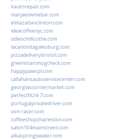
kautorepair.com
marjaeswinebar.com
elmazatlanclinton.com
ideacoffeenyc.com
odieschillicothe.com
lacantinitagalesburg.com
pizzadeliverybristol.com
greenstarsmogcheck.com
happypawspl.com
callahansautoservicecenter.com
georgiascornermarket.com
perfectfit24-7.com
portugalprivatedriver.com
von-racer.com
coffeeshopcharleston.com
salon104mainstreet.com
alkaspringswater.com