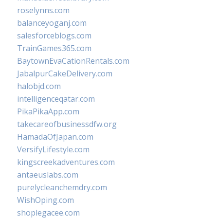
roselynns.com
balanceyoganj.com
salesforceblogs.com
TrainGames365.com
BaytownEvaCationRentals.com
JabalpurCakeDelivery.com
halobjd.com
intelligenceqatar.com
PikaPikaApp.com
takecareofbusinessdfw.org
HamadaOfJapan.com
VersifyLifestyle.com
kingscreekadventures.com
antaeuslabs.com
purelycleanchemdry.com
WishOping.com
shoplegacee.com