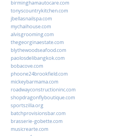
birminghamautocare.com
tonyscountrykitchen.com
jbellasnailspa.com
mychaihouse.com
alvisgrooming.com
thegeorginaestate.com
blythewoodseafood.com
paolosdelibangkok.com
bobacove.com
phoone24brookfield.com
mickeybarmama.com
roadwayconstructioninc.com
shopdragonflyboutique.com
sportszilla.org
batchprovisionsbar.com
brasserie-gobette.com
musicrearte.com