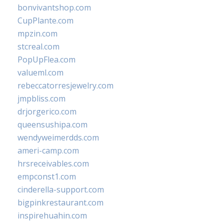
bonvivantshop.com
CupPlante.com
mpzin.com
stcreal.com
PopUpFlea.com
valueml.com
rebeccatorresjewelry.com
jmpbliss.com
drjorgerico.com
queensushipa.com
wendyweimerdds.com
ameri-camp.com
hrsreceivables.com
empconst1.com
cinderella-support.com
bigpinkrestaurant.com
inspirehuahin.com