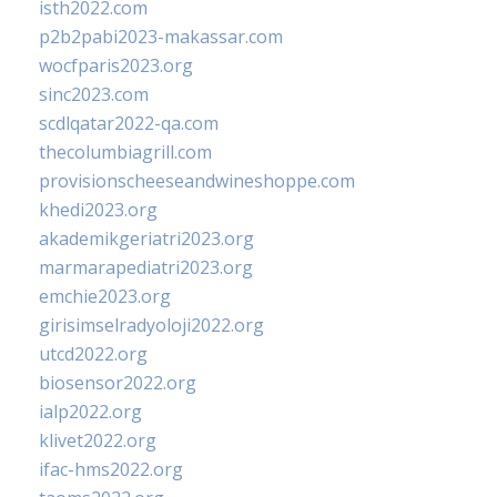
isth2022.com
p2b2pabi2023-makassar.com
wocfparis2023.org
sinc2023.com
scdlqatar2022-qa.com
thecolumbiagrill.com
provisionscheeseandwineshoppe.com
khedi2023.org
akademikgeriatri2023.org
marmarapediatri2023.org
emchie2023.org
girisimselradyoloji2022.org
utcd2022.org
biosensor2022.org
ialp2022.org
klivet2022.org
ifac-hms2022.org