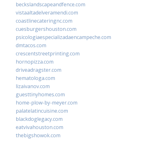
beckslandscapeandfence.com
vistaaltadelveramendi.com
coastlinecateringnc.com
cuesburgershouston.com
psicologiaespecializadaencampeche.com
dmtacos.com
crescentstreetprinting.com
hornopizza.com
driveadragster.com
hematologa.com
lizaivanov.com
guesttinyhomes.com
home-plow-by-meyer.com
palatelatincuisine.com
blackdoglegacy.com
eatvivahouston.com
thebigshowok.com