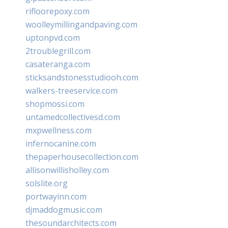
rifloorepoxy.com
woolleymillingandpaving.com
uptonpvd.com
2troublegrill.com
casateranga.com
sticksandstonesstudiooh.com
walkers-treeservice.com
shopmossi.com
untamedcollectivesd.com
mxpwellness.com
infernocanine.com
thepaperhousecollection.com
allisonwillisholley.com
solslite.org
portwayinn.com
djmaddogmusic.com
thesoundarchitects.com