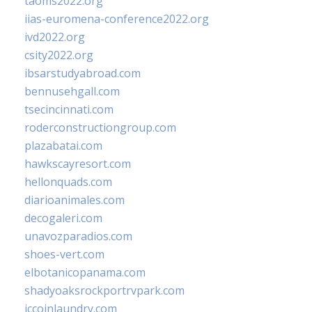
taoms2022.org
iias-euromena-conference2022.org
ivd2022.org
csity2022.org
ibsarstudyabroad.com
bennusehgall.com
tsecincinnati.com
roderconstructiongroup.com
plazabatai.com
hawkscayresort.com
hellonquads.com
diarioanimales.com
decogaleri.com
unavozparadios.com
shoes-vert.com
elbotanicopanama.com
shadyoaksrockportrvpark.com
jccoinlaundry.com