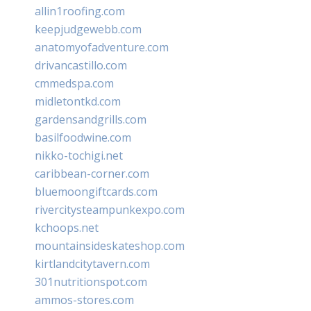
allin1roofing.com
keepjudgewebb.com
anatomyofadventure.com
drivancastillo.com
cmmedspa.com
midletontkd.com
gardensandgrills.com
basilfoodwine.com
nikko-tochigi.net
caribbean-corner.com
bluemoongiftcards.com
rivercitysteampunkexpo.com
kchoops.net
mountainsideskateshop.com
kirtlandcitytavern.com
301nutritionspot.com
ammos-stores.com