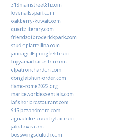
318mainstreet8h.com
lovenailsspari.com
oakberry-kuwait.com
quartzliterary.com
friendsofbroderickpark.com
studiopiattellina.com
jannagrillspringfield.com
fujiyamacharleston.com
elpatronchardon.com
donglaishun-order.com
fiamc-rome2022.org
mariceworldessentials.com
lafisheriarestaurant.com
915jazzandmore.com
aguadulce-countryfair.com
jakehovis.com
bosswingsduluth.com