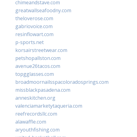
chimeandstave.com
greatwallseafoodny.com
theloverose.com
gabriovoice.com
resinflowart.com
p-sports.net
korsairstreetwear.com
petshopallston.com
avenue26tacos.com
topgglasses.com
broadmoornailsspacoloradosprings.com
missblackpasadena.com
anneskitchen.org
valenciamarketytaqueria.com
reefrecordsllc.com
alawaffle.com
aryouthfishing.com