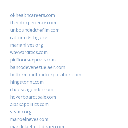
okhealthcareers.com
theintexperience.com
unboundedthefilm.com
catfriends-bg.org
marianlives.org
waywardtees.com
pidfloorsexpress.com
bancodevenezuelaen.com
bettermoodfoodcorporation.com
hingstonnt.com
chooseagender.com
hoverboardssale.com
alaskapolitics.com
stsmp.org
manoelneves.com
mandelaeffectlibrary.com