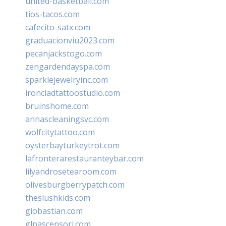
united-basketball.com
tios-tacos.com
cafecito-satx.com
graduacionviu2023.com
pecanjackstogo.com
zengardendayspa.com
sparklejewelryinc.com
ironcladtattoostudio.com
bruinshome.com
annascleaningsvc.com
wolfcitytattoo.com
oysterbayturkeytrot.com
lafronterarestauranteybar.com
lilyandrosetearoom.com
olivesburgberrypatch.com
theslushkids.com
giobastian.com
glpascensori.com