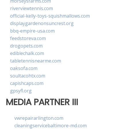
morseysfarms.com
riverviewtennis.com
official-kelly-toys-squishmallows.com
displaygardenonsuncrest.org
bbq-empire-usa.com
feedstoreva.com
drogopets.com
ediblechalk.com
tabletennisnearme.com
oaksofa.com
soultacohtx.com
capishcaps.com
gpsyfl.org
MEDIA PARTNER III
vwrepairarlington.com
cleaningservicebaltimore-md.com