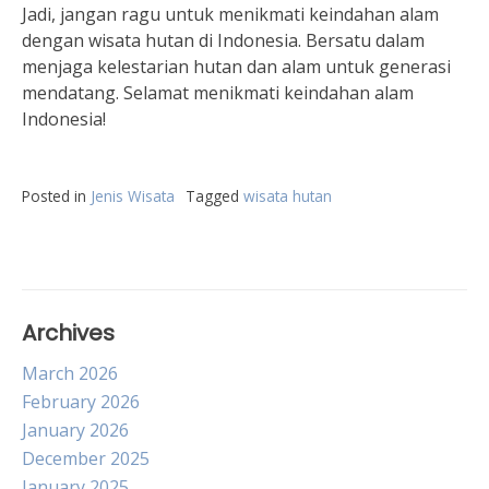
Jadi, jangan ragu untuk menikmati keindahan alam
dengan wisata hutan di Indonesia. Bersatu dalam
menjaga kelestarian hutan dan alam untuk generasi
mendatang. Selamat menikmati keindahan alam
Indonesia!
Posted in
Jenis Wisata
Tagged
wisata hutan
Archives
March 2026
February 2026
January 2026
December 2025
January 2025