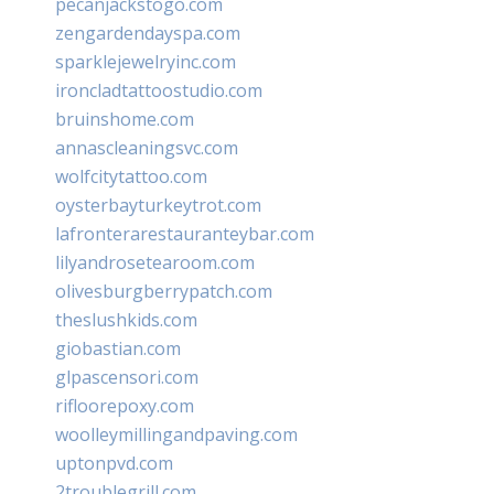
pecanjackstogo.com
zengardendayspa.com
sparklejewelryinc.com
ironcladtattoostudio.com
bruinshome.com
annascleaningsvc.com
wolfcitytattoo.com
oysterbayturkeytrot.com
lafronterarestauranteybar.com
lilyandrosetearoom.com
olivesburgberrypatch.com
theslushkids.com
giobastian.com
glpascensori.com
rifloorepoxy.com
woolleymillingandpaving.com
uptonpvd.com
2troublegrill.com