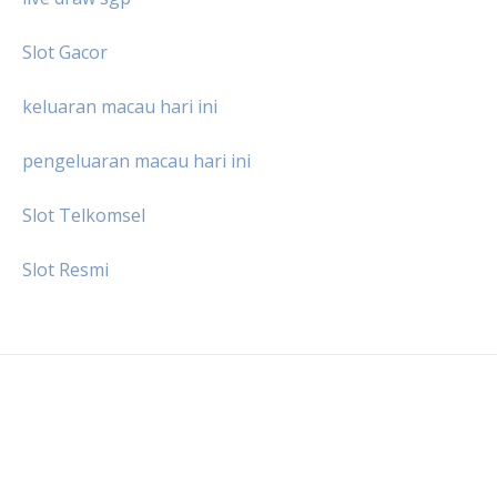
Slot Gacor
keluaran macau hari ini
pengeluaran macau hari ini
Slot Telkomsel
Slot Resmi