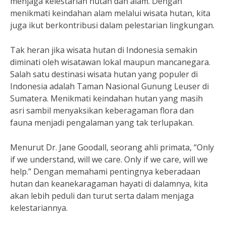
menjaga kelestarian hutan dan alam. Dengan
menikmati keindahan alam melalui wisata hutan, kita
juga ikut berkontribusi dalam pelestarian lingkungan.
Tak heran jika wisata hutan di Indonesia semakin
diminati oleh wisatawan lokal maupun mancanegara.
Salah satu destinasi wisata hutan yang populer di
Indonesia adalah Taman Nasional Gunung Leuser di
Sumatera. Menikmati keindahan hutan yang masih
asri sambil menyaksikan keberagaman flora dan
fauna menjadi pengalaman yang tak terlupakan.
Menurut Dr. Jane Goodall, seorang ahli primata, “Only
if we understand, will we care. Only if we care, will we
help.” Dengan memahami pentingnya keberadaan
hutan dan keanekaragaman hayati di dalamnya, kita
akan lebih peduli dan turut serta dalam menjaga
kelestariannya.