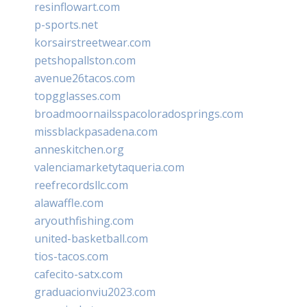
resinflowart.com
p-sports.net
korsairstreetwear.com
petshopallston.com
avenue26tacos.com
topgglasses.com
broadmoornailsspacoloradosprings.com
missblackpasadena.com
anneskitchen.org
valenciamarketytaqueria.com
reefrecordsllc.com
alawaffle.com
aryouthfishing.com
united-basketball.com
tios-tacos.com
cafecito-satx.com
graduacionviu2023.com