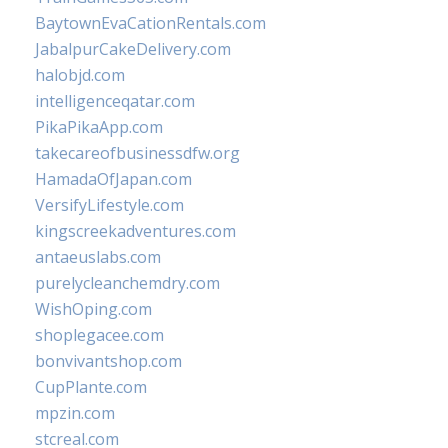
BaytownEvaCationRentals.com
JabalpurCakeDelivery.com
halobjd.com
intelligenceqatar.com
PikaPikaApp.com
takecareofbusinessdfw.org
HamadaOfJapan.com
VersifyLifestyle.com
kingscreekadventures.com
antaeuslabs.com
purelycleanchemdry.com
WishOping.com
shoplegacee.com
bonvivantshop.com
CupPlante.com
mpzin.com
stcreal.com