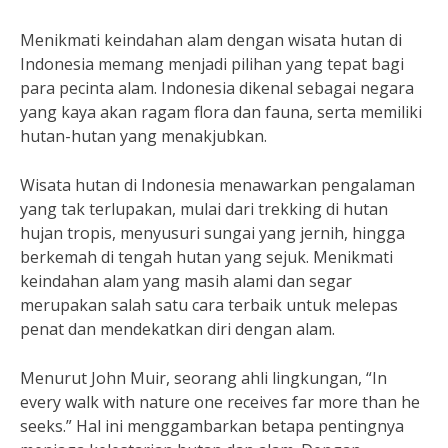
Menikmati keindahan alam dengan wisata hutan di
Indonesia memang menjadi pilihan yang tepat bagi
para pecinta alam. Indonesia dikenal sebagai negara
yang kaya akan ragam flora dan fauna, serta memiliki
hutan-hutan yang menakjubkan.
Wisata hutan di Indonesia menawarkan pengalaman
yang tak terlupakan, mulai dari trekking di hutan
hujan tropis, menyusuri sungai yang jernih, hingga
berkemah di tengah hutan yang sejuk. Menikmati
keindahan alam yang masih alami dan segar
merupakan salah satu cara terbaik untuk melepas
penat dan mendekatkan diri dengan alam.
Menurut John Muir, seorang ahli lingkungan, “In
every walk with nature one receives far more than he
seeks.” Hal ini menggambarkan betapa pentingnya