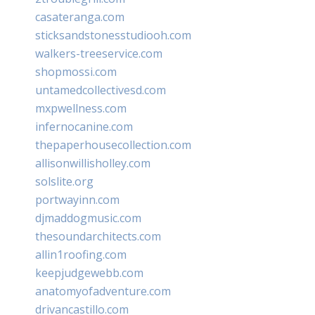
casateranga.com
sticksandstonesstudiooh.com
walkers-treeservice.com
shopmossi.com
untamedcollectivesd.com
mxpwellness.com
infernocanine.com
thepaperhousecollection.com
allisonwillisholley.com
solslite.org
portwayinn.com
djmaddogmusic.com
thesoundarchitects.com
allin1roofing.com
keepjudgewebb.com
anatomyofadventure.com
drivancastillo.com