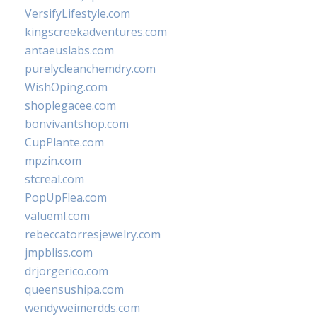
VersifyLifestyle.com
kingscreekadventures.com
antaeuslabs.com
purelycleanchemdry.com
WishOping.com
shoplegacee.com
bonvivantshop.com
CupPlante.com
mpzin.com
stcreal.com
PopUpFlea.com
valueml.com
rebeccatorresjewelry.com
jmpbliss.com
drjorgerico.com
queensushipa.com
wendyweimerdds.com