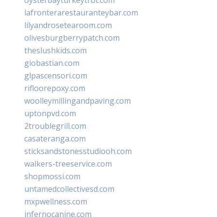
lafronterarestauranteybar.com
lilyandrosetearoom.com
olivesburgberrypatch.com
theslushkids.com
giobastian.com
glpascensori.com
rifloorepoxy.com
woolleymillingandpaving.com
uptonpvd.com
2troublegrill.com
casateranga.com
sticksandstonesstudiooh.com
walkers-treeservice.com
shopmossi.com
untamedcollectivesd.com
mxpwellness.com
infernocanine.com