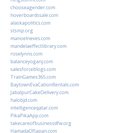
chooseagender.com
hoverboardssale.com
alaskapolitics.com
stsmp.org
manoelneves.com
mandelaeffectlibrary.com
roselynns.com
balanceyoganj.com
salesforceblogs.com
TrainGames365.com
BaytownEvaCationRentals.com
JabalpurCakeDelivery.com
halobjd.com
intelligenceqatar.com
PikaPikaApp.com
takecareofbusinessdfw.org
HamadaOfJapan.com