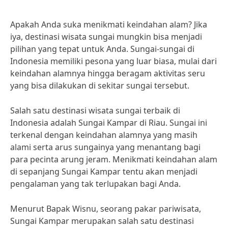
Apakah Anda suka menikmati keindahan alam? Jika
iya, destinasi wisata sungai mungkin bisa menjadi
pilihan yang tepat untuk Anda. Sungai-sungai di
Indonesia memiliki pesona yang luar biasa, mulai dari
keindahan alamnya hingga beragam aktivitas seru
yang bisa dilakukan di sekitar sungai tersebut.
Salah satu destinasi wisata sungai terbaik di
Indonesia adalah Sungai Kampar di Riau. Sungai ini
terkenal dengan keindahan alamnya yang masih
alami serta arus sungainya yang menantang bagi
para pecinta arung jeram. Menikmati keindahan alam
di sepanjang Sungai Kampar tentu akan menjadi
pengalaman yang tak terlupakan bagi Anda.
Menurut Bapak Wisnu, seorang pakar pariwisata,
Sungai Kampar merupakan salah satu destinasi