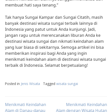
membuat hati saya tenang.”
Tak hanya Sungai Kampar dan Sungai Citatih, masih
banyak destinasi wisata sungai terbaik lainnya di
Indonesia yang patut untuk Anda kunjungi. Jadi,
jangan ragu untuk merencanakan liburan Anda ke
destinasi wisata sungai dan nikmati keindahan alam
yang luar biasa di sekitarnya. Semoga artikel ini bisa
memberikan inspirasi bagi Anda yang ingin
menikmati keindahan alam di destinasi wisata sungai
terbaik di Indonesia. Selamat berpetualang!
Posted in
Jenis Wisata
Tagged
wisata sungai
Post
Menikmati Keindahan
Menikmati Keindahan
Alam di Danau-danau
Alam dengan Wisata Hutan