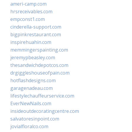
ameri-camp.com
hrsreceivables.com
empconst1.com
cinderella-support.com
bigpinkrestaurant.com
inspirehuahin.com
memmingerspainting.com
jeremypbeasley.com
thesandwichdepotcos.com
drgiggleshouseofpain.com
hotflashdesigns.com
garagenadeau.com
lifestylechauffeurservice.com
EverNewNails.com
insideoutdecoratingcentre.com
salvatoresinpoint.com
jovialfloralco.com