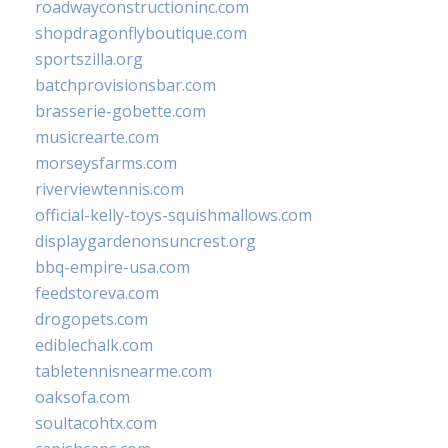
roadwayconstructioninc.com
shopdragonflyboutique.com
sportszilla.org
batchprovisionsbar.com
brasserie-gobette.com
musicrearte.com
morseysfarms.com
riverviewtennis.com
official-kelly-toys-squishmallows.com
displaygardenonsuncrest.org
bbq-empire-usa.com
feedstoreva.com
drogopets.com
ediblechalk.com
tabletennisnearme.com
oaksofa.com
soultacohtx.com