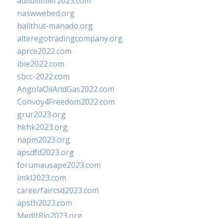
adlibilimler2023.com
naswwebed.org
balithut-manado.org
alteregotradingcompany.org
aprce2022.com
ibie2022.com
sbcc-2022.com
AngolaOilAndGas2022.com
Convoy4Freedom2022.com
grur2023.org
hkhk2023.org
napm2023.org
apsdfd2023.org
forumausape2023.com
imkl2023.com
careerfaircsd2023.com
apsth2023.com
MedItRio2023.org