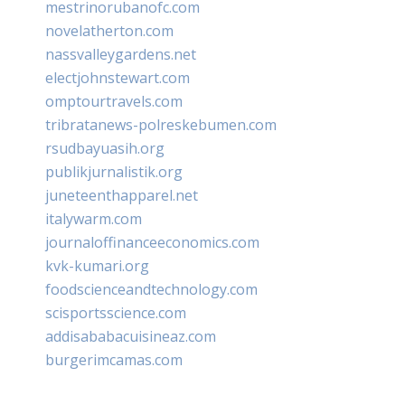
mestrinorubanofc.com
novelatherton.com
nassvalleygardens.net
electjohnstewart.com
omptourtravels.com
tribratanews-polreskebumen.com
rsudbayuasih.org
publikjurnalistik.org
juneteenthapparel.net
italywarm.com
journaloffinanceeconomics.com
kvk-kumari.org
foodscienceandtechnology.com
scisportsscience.com
addisababacuisineaz.com
burgerimcamas.com