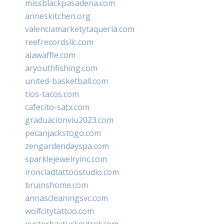
missblackpasadena.com
anneskitchen.org
valenciamarketytaqueria.com
reefrecordsllc.com
alawaffle.com
aryouthfishing.com
united-basketball.com
tios-tacos.com
cafecito-satx.com
graduacionviu2023.com
pecanjackstogo.com
zengardendayspa.com
sparklejewelryinc.com
ironcladtattoostudio.com
bruinshome.com
annascleaningsvc.com
wolfcitytattoo.com
oysterbayturkeytrot.com