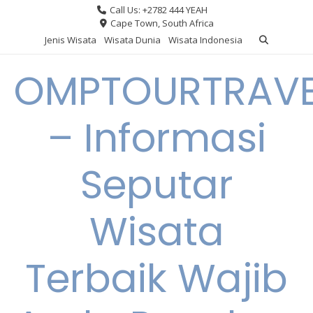
Skip
Call Us: +2782 444 YEAH
to
Cape Town, South Africa
content
Jenis Wisata
Wisata Dunia
Wisata Indonesia
OMPTOURTRAVE
– Informasi
Seputar
Wisata
Terbaik Wajib