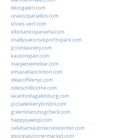
decogaleri.com
unavozparadios.com
shoes-vert.com
elbotanicopanama.com
shadyoaksrockportrvpark.com
jccoinlaundry.com
kautorepair.com
marjaeswinebar.com
elmazatlanclinton.com
ideacoffeenyc.com
odieschillicothe.com
lacantinitagalesburg.com
pizzadeliverybristol.com
greenstarsmogcheck.com
happypawspl.com
callahansautoservicecenter.com
georgiascornermarket.com