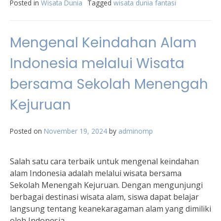
Posted in
Wisata Dunia
Tagged
wisata dunia fantasi
Mengenal Keindahan Alam
Indonesia melalui Wisata
bersama Sekolah Menengah
Kejuruan
Posted on
November 19, 2024
by
adminomp
Salah satu cara terbaik untuk mengenal keindahan
alam Indonesia adalah melalui wisata bersama
Sekolah Menengah Kejuruan. Dengan mengunjungi
berbagai destinasi wisata alam, siswa dapat belajar
langsung tentang keanekaragaman alam yang dimiliki
oleh Indonesia.