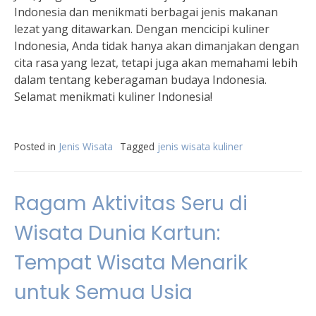
Indonesia dan menikmati berbagai jenis makanan
lezat yang ditawarkan. Dengan mencicipi kuliner
Indonesia, Anda tidak hanya akan dimanjakan dengan
cita rasa yang lezat, tetapi juga akan memahami lebih
dalam tentang keberagaman budaya Indonesia.
Selamat menikmati kuliner Indonesia!
Posted in
Jenis Wisata
Tagged
jenis wisata kuliner
Ragam Aktivitas Seru di
Wisata Dunia Kartun:
Tempat Wisata Menarik
untuk Semua Usia