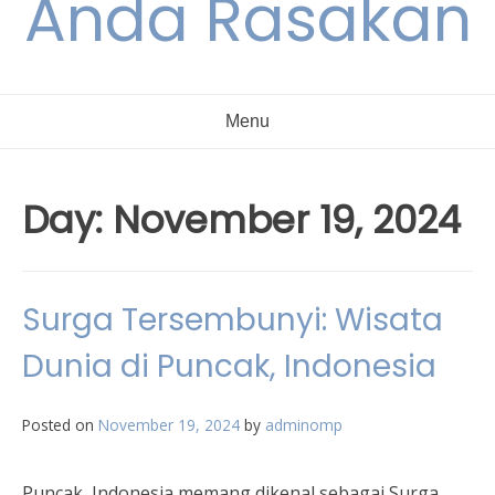
Anda Rasakan
Menu
Day:
November 19, 2024
Surga Tersembunyi: Wisata
Dunia di Puncak, Indonesia
Posted on
November 19, 2024
by
adminomp
Puncak, Indonesia memang dikenal sebagai Surga