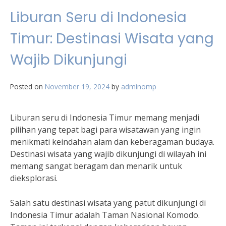
Liburan Seru di Indonesia
Timur: Destinasi Wisata yang
Wajib Dikunjungi
Posted on
November 19, 2024
by
adminomp
Liburan seru di Indonesia Timur memang menjadi
pilihan yang tepat bagi para wisatawan yang ingin
menikmati keindahan alam dan keberagaman budaya.
Destinasi wisata yang wajib dikunjungi di wilayah ini
memang sangat beragam dan menarik untuk
dieksplorasi.
Salah satu destinasi wisata yang patut dikunjungi di
Indonesia Timur adalah Taman Nasional Komodo.