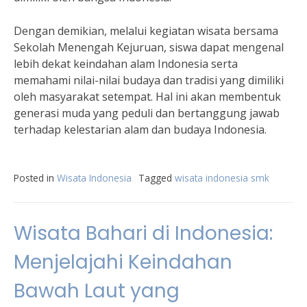
Dengan demikian, melalui kegiatan wisata bersama
Sekolah Menengah Kejuruan, siswa dapat mengenal
lebih dekat keindahan alam Indonesia serta
memahami nilai-nilai budaya dan tradisi yang dimiliki
oleh masyarakat setempat. Hal ini akan membentuk
generasi muda yang peduli dan bertanggung jawab
terhadap kelestarian alam dan budaya Indonesia.
Posted in
Wisata Indonesia
Tagged
wisata indonesia smk
Wisata Bahari di Indonesia:
Menjelajahi Keindahan
Bawah Laut yang