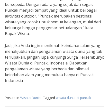
bersepeda. Dengan udara yang sejuk dan segar,
Puncak menjadi tempat yang ideal untuk berbagai
aktivitas outdoor. “Puncak merupakan destinasi
wisata yang cocok untuk semua kalangan, mulai dari
keluarga hingga penggemar petualangan,” kata
Bapak Wisnu.
Jadi, jika Anda ingin menikmati keindahan alam yang
menakjubkan dan pengalaman wisata dunia yang tak
terlupakan, jangan lupa kunjungi Surga Tersembunyi:
Wisata Dunia di Puncak, Indonesia. Dapatkan
pengalaman wisata yang berbeda dan nikmati
keindahan alam yang memukau hanya di Puncak,
Indonesia.
Posted in
Wisata Dunia
Tagged
wisata dunia di puncak