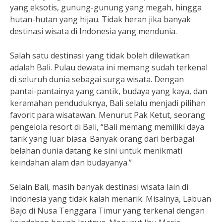
yang eksotis, gunung-gunung yang megah, hingga
hutan-hutan yang hijau. Tidak heran jika banyak
destinasi wisata di Indonesia yang mendunia.
Salah satu destinasi yang tidak boleh dilewatkan
adalah Bali. Pulau dewata ini memang sudah terkenal
di seluruh dunia sebagai surga wisata. Dengan
pantai-pantainya yang cantik, budaya yang kaya, dan
keramahan penduduknya, Bali selalu menjadi pilihan
favorit para wisatawan. Menurut Pak Ketut, seorang
pengelola resort di Bali, “Bali memang memiliki daya
tarik yang luar biasa. Banyak orang dari berbagai
belahan dunia datang ke sini untuk menikmati
keindahan alam dan budayanya.”
Selain Bali, masih banyak destinasi wisata lain di
Indonesia yang tidak kalah menarik. Misalnya, Labuan
Bajo di Nusa Tenggara Timur yang terkenal dengan