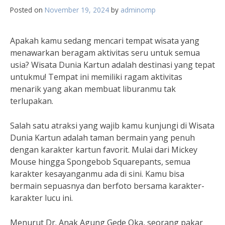
Posted on
November 19, 2024
by
adminomp
Apakah kamu sedang mencari tempat wisata yang
menawarkan beragam aktivitas seru untuk semua
usia? Wisata Dunia Kartun adalah destinasi yang tepat
untukmu! Tempat ini memiliki ragam aktivitas
menarik yang akan membuat liburanmu tak
terlupakan.
Salah satu atraksi yang wajib kamu kunjungi di Wisata
Dunia Kartun adalah taman bermain yang penuh
dengan karakter kartun favorit. Mulai dari Mickey
Mouse hingga Spongebob Squarepants, semua
karakter kesayanganmu ada di sini. Kamu bisa
bermain sepuasnya dan berfoto bersama karakter-
karakter lucu ini.
Menurut Dr. Anak Agung Gede Oka, seorang pakar