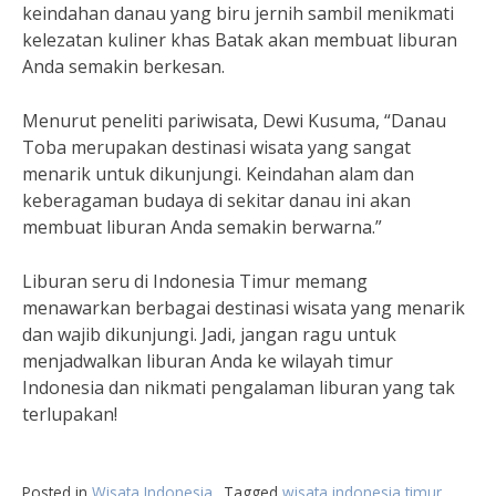
keindahan danau yang biru jernih sambil menikmati
kelezatan kuliner khas Batak akan membuat liburan
Anda semakin berkesan.
Menurut peneliti pariwisata, Dewi Kusuma, “Danau
Toba merupakan destinasi wisata yang sangat
menarik untuk dikunjungi. Keindahan alam dan
keberagaman budaya di sekitar danau ini akan
membuat liburan Anda semakin berwarna.”
Liburan seru di Indonesia Timur memang
menawarkan berbagai destinasi wisata yang menarik
dan wajib dikunjungi. Jadi, jangan ragu untuk
menjadwalkan liburan Anda ke wilayah timur
Indonesia dan nikmati pengalaman liburan yang tak
terlupakan!
Posted in
Wisata Indonesia
Tagged
wisata indonesia timur