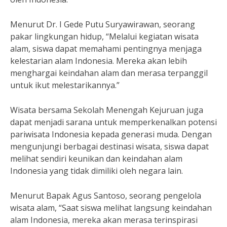
Menurut Dr. I Gede Putu Suryawirawan, seorang
pakar lingkungan hidup, “Melalui kegiatan wisata
alam, siswa dapat memahami pentingnya menjaga
kelestarian alam Indonesia. Mereka akan lebih
menghargai keindahan alam dan merasa terpanggil
untuk ikut melestarikannya.”
Wisata bersama Sekolah Menengah Kejuruan juga
dapat menjadi sarana untuk memperkenalkan potensi
pariwisata Indonesia kepada generasi muda. Dengan
mengunjungi berbagai destinasi wisata, siswa dapat
melihat sendiri keunikan dan keindahan alam
Indonesia yang tidak dimiliki oleh negara lain.
Menurut Bapak Agus Santoso, seorang pengelola
wisata alam, “Saat siswa melihat langsung keindahan
alam Indonesia, mereka akan merasa terinspirasi