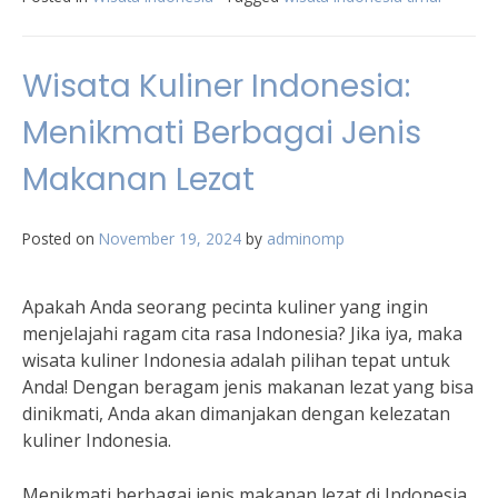
Wisata Kuliner Indonesia:
Menikmati Berbagai Jenis
Makanan Lezat
Posted on
November 19, 2024
by
adminomp
Apakah Anda seorang pecinta kuliner yang ingin
menjelajahi ragam cita rasa Indonesia? Jika iya, maka
wisata kuliner Indonesia adalah pilihan tepat untuk
Anda! Dengan beragam jenis makanan lezat yang bisa
dinikmati, Anda akan dimanjakan dengan kelezatan
kuliner Indonesia.
Menikmati berbagai jenis makanan lezat di Indonesia