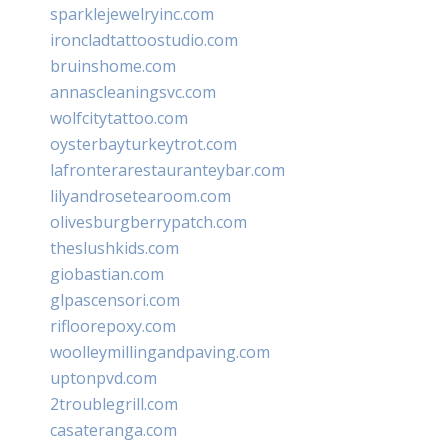
sparklejewelryinc.com
ironcladtattoostudio.com
bruinshome.com
annascleaningsvc.com
wolfcitytattoo.com
oysterbayturkeytrot.com
lafronterarestauranteybar.com
lilyandrosetearoom.com
olivesburgberrypatch.com
theslushkids.com
giobastian.com
glpascensori.com
rifloorepoxy.com
woolleymillingandpaving.com
uptonpvd.com
2troublegrill.com
casateranga.com