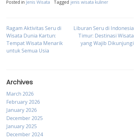
Posted in
Jenis Wisata
Tagged
jenis wisata kuliner
Post
Ragam Aktivitas Seru di
Liburan Seru di Indonesia
Wisata Dunia Kartun:
Timur: Destinasi Wisata
Tempat Wisata Menarik
yang Wajib Dikunjungi
navigation
untuk Semua Usia
Archives
March 2026
February 2026
January 2026
December 2025
January 2025
December 2024