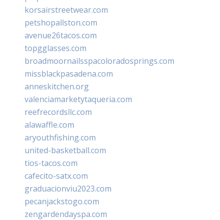
korsairstreetwear.com
petshopallston.com
avenue26tacos.com
topgglasses.com
broadmoornailsspacoloradosprings.com
missblackpasadena.com
anneskitchen.org
valenciamarketytaqueria.com
reefrecordsllc.com
alawaffle.com
aryouthfishing.com
united-basketball.com
tios-tacos.com
cafecito-satx.com
graduacionviu2023.com
pecanjackstogo.com
zengardendayspa.com