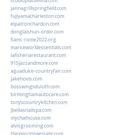
studiopiattellina.com
jannagrillspringfield.com
fujiyamacharleston.com
elpatronchardon.com
donglaishun-order.com
fiamc-rome2022.org
mariceworldessentials.com
lafisheriarestaurant.com
915jazzandmore.com
aguadulce-countryfair.com
jakehovis.com
bosswingsduluth.com
birminghamautocare.com
tonyscountrykitchen.com
jbellasnailspa.com
mychaihouse.com
alvisgrooming.com
thegeorginaestate.com