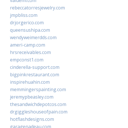
valueml.com
rebeccatorresjewelry.com
jmpbliss.com
drjorgerico.com
queensushipa.com
wendyweimerdds.com
ameri-camp.com
hrsreceivables.com
empconst1.com
cinderella-support.com
bigpinkrestaurant.com
inspirehuahin.com
memmingerspainting.com
jeremypbeasley.com
thesandwichdepotcos.com
drgiggleshouseofpain.com
hotflashdesigns.com
garagenadeau.com