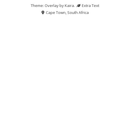
Theme: Overlay by
Kaira
.
Extra Text
Cape Town, South Africa