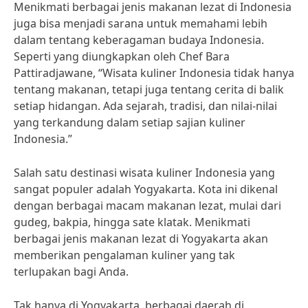
Menikmati berbagai jenis makanan lezat di Indonesia
juga bisa menjadi sarana untuk memahami lebih
dalam tentang keberagaman budaya Indonesia.
Seperti yang diungkapkan oleh Chef Bara
Pattiradjawane, “Wisata kuliner Indonesia tidak hanya
tentang makanan, tetapi juga tentang cerita di balik
setiap hidangan. Ada sejarah, tradisi, dan nilai-nilai
yang terkandung dalam setiap sajian kuliner
Indonesia.”
Salah satu destinasi wisata kuliner Indonesia yang
sangat populer adalah Yogyakarta. Kota ini dikenal
dengan berbagai macam makanan lezat, mulai dari
gudeg, bakpia, hingga sate klatak. Menikmati
berbagai jenis makanan lezat di Yogyakarta akan
memberikan pengalaman kuliner yang tak
terlupakan bagi Anda.
Tak hanya di Yogyakarta, berbagai daerah di