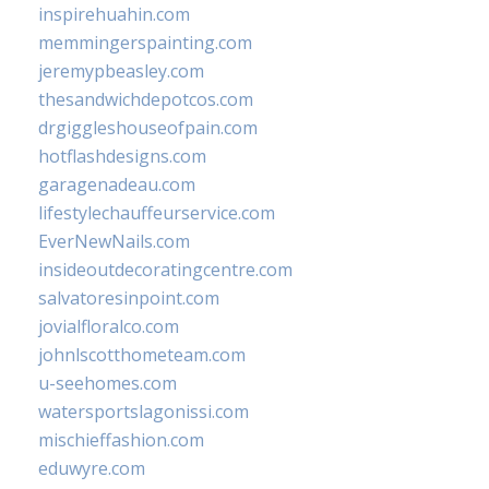
inspirehuahin.com
memmingerspainting.com
jeremypbeasley.com
thesandwichdepotcos.com
drgiggleshouseofpain.com
hotflashdesigns.com
garagenadeau.com
lifestylechauffeurservice.com
EverNewNails.com
insideoutdecoratingcentre.com
salvatoresinpoint.com
jovialfloralco.com
johnlscotthometeam.com
u-seehomes.com
watersportslagonissi.com
mischieffashion.com
eduwyre.com