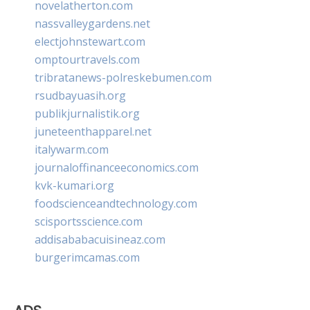
novelatherton.com
nassvalleygardens.net
electjohnstewart.com
omptourtravels.com
tribratanews-polreskebumen.com
rsudbayuasih.org
publikjurnalistik.org
juneteenthapparel.net
italywarm.com
journaloffinanceeconomics.com
kvk-kumari.org
foodscienceandtechnology.com
scisportsscience.com
addisababacuisineaz.com
burgerimcamas.com