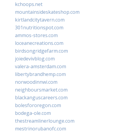
kchoops.net
mountainsideskateshop.com
kirtlandcitytavern.com
301nutritionspot.com
ammos-stores.com
loceanecreations.com
birdsongridgefarm.com
joiedevivblog.com
valera-amsterdam.com
libertybrandhemp.com
norwoodinnwi.com
neighboursmarket.com
blackanguscareers.com
bolesfororegon.com
bodega-ole.com
thestreamlinerlounge.com
mestrinorubanofc.com