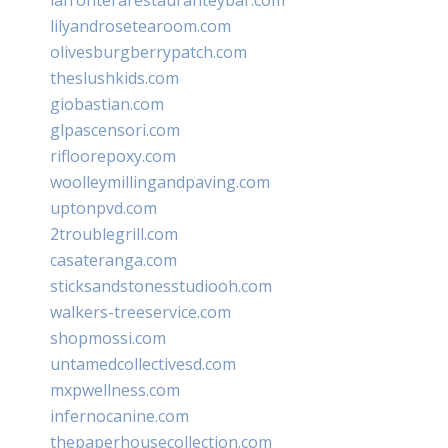
lilyandrosetearoom.com
olivesburgberrypatch.com
theslushkids.com
giobastian.com
glpascensori.com
rifloorepoxy.com
woolleymillingandpaving.com
uptonpvd.com
2troublegrill.com
casateranga.com
sticksandstonesstudiooh.com
walkers-treeservice.com
shopmossi.com
untamedcollectivesd.com
mxpwellness.com
infernocanine.com
thepaperhousecollection.com