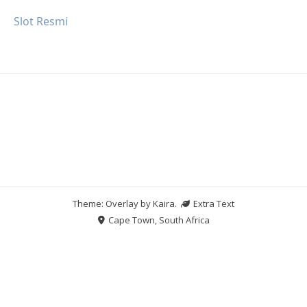
Slot Resmi
Theme: Overlay by
Kaira
.
Extra Text
Cape Town, South Africa