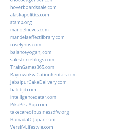
hoverboardssale.com
alaskapolitics.com
stsmp.org
manoelneves.com
mandelaeffectlibrary.com
roselynns.com
balanceyoganj.com
salesforceblogs.com
TrainGames365.com
BaytownEvaCationRentals.com
JabalpurCakeDelivery.com
halobjd.com
intelligenceqatar.com
PikaPikaApp.com
takecareofbusinessdfw.org
HamadaOfJapan.com
VersifyLifestyle.com