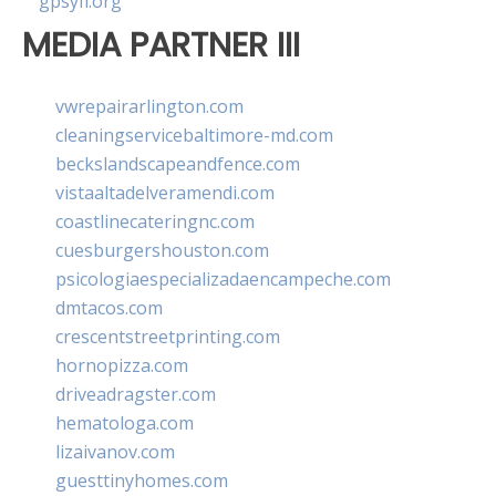
gpsyfl.org
MEDIA PARTNER III
vwrepairarlington.com
cleaningservicebaltimore-md.com
beckslandscapeandfence.com
vistaaltadelveramendi.com
coastlinecateringnc.com
cuesburgershouston.com
psicologiaespecializadaencampeche.com
dmtacos.com
crescentstreetprinting.com
hornopizza.com
driveadragster.com
hematologa.com
lizaivanov.com
guesttinyhomes.com