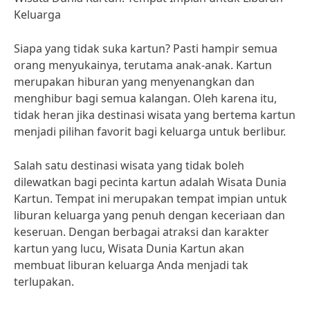
Keluarga
Siapa yang tidak suka kartun? Pasti hampir semua
orang menyukainya, terutama anak-anak. Kartun
merupakan hiburan yang menyenangkan dan
menghibur bagi semua kalangan. Oleh karena itu,
tidak heran jika destinasi wisata yang bertema kartun
menjadi pilihan favorit bagi keluarga untuk berlibur.
Salah satu destinasi wisata yang tidak boleh
dilewatkan bagi pecinta kartun adalah Wisata Dunia
Kartun. Tempat ini merupakan tempat impian untuk
liburan keluarga yang penuh dengan keceriaan dan
keseruan. Dengan berbagai atraksi dan karakter
kartun yang lucu, Wisata Dunia Kartun akan
membuat liburan keluarga Anda menjadi tak
terlupakan.