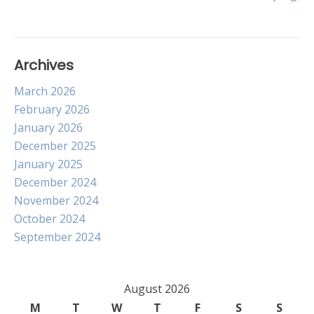
navigation
Archives
March 2026
February 2026
January 2026
December 2025
January 2025
December 2024
November 2024
October 2024
September 2024
August 2026
M
T
W
T
F
S
S