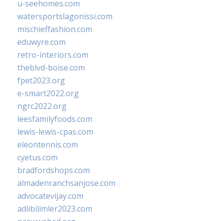
u-seehomes.com
watersportslagonissi.com
mischieffashion.com
eduwyre.com
retro-interiors.com
theblvd-boise.com
fpet2023.org
e-smart2022.org
ngrc2022.org
leesfamilyfoods.com
lewis-lewis-cpas.com
eleontennis.com
cyetus.com
bradfordshops.com
almadenranchsanjose.com
advocatevijay.com
adlibilimler2023.com