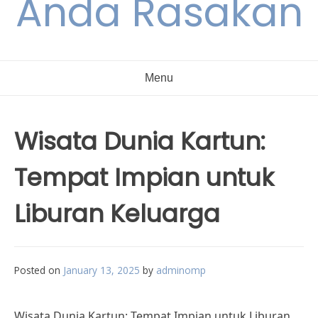
Anda Rasakan
Menu
Wisata Dunia Kartun:
Tempat Impian untuk
Liburan Keluarga
Posted on
January 13, 2025
by
adminomp
Wisata Dunia Kartun: Tempat Impian untuk Liburan