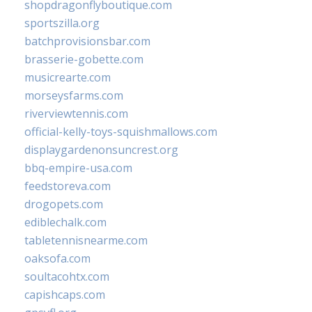
shopdragonflyboutique.com
sportszilla.org
batchprovisionsbar.com
brasserie-gobette.com
musicrearte.com
morseysfarms.com
riverviewtennis.com
official-kelly-toys-squishmallows.com
displaygardenonsuncrest.org
bbq-empire-usa.com
feedstoreva.com
drogopets.com
ediblechalk.com
tabletennisnearme.com
oaksofa.com
soultacohtx.com
capishcaps.com