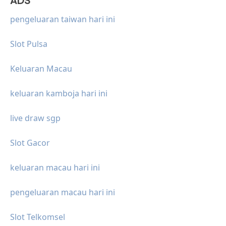
ADS
pengeluaran taiwan hari ini
Slot Pulsa
Keluaran Macau
keluaran kamboja hari ini
live draw sgp
Slot Gacor
keluaran macau hari ini
pengeluaran macau hari ini
Slot Telkomsel