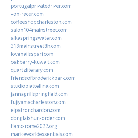
portugalprivatedriver.com
von-racer.com
coffeeshopcharleston.com
salon104mainstreet.com
alkaspringswater.com
318mainstreet8h.com
lovenailsspari.com
oakberry-kuwait.com
quartzliterary.com
friendsofbroderickpark.com
studiopiattellina.com
jannagrillspringfield.com
fujiyamacharleston.com
elpatronchardon.com
donglaishun-order.com
fiamc-rome2022.org
mariceworldessentials.com