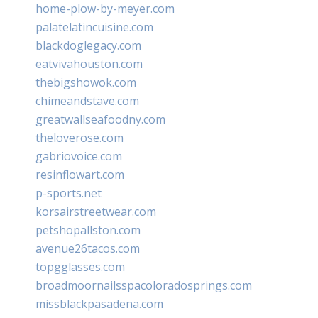
home-plow-by-meyer.com
palatelatincuisine.com
blackdoglegacy.com
eatvivahouston.com
thebigshowok.com
chimeandstave.com
greatwallseafoodny.com
theloverose.com
gabriovoice.com
resinflowart.com
p-sports.net
korsairstreetwear.com
petshopallston.com
avenue26tacos.com
topgglasses.com
broadmoornailsspacoloradosprings.com
missblackpasadena.com