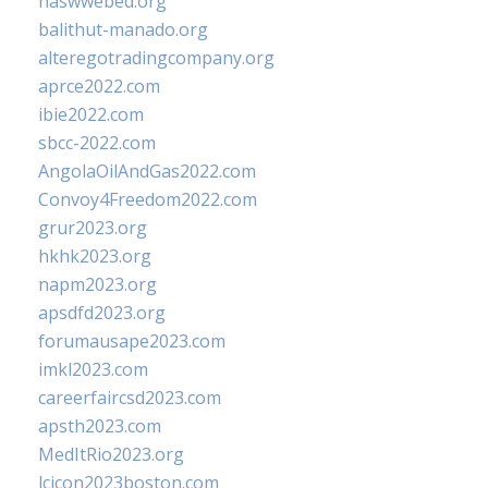
naswwebed.org
balithut-manado.org
alteregotradingcompany.org
aprce2022.com
ibie2022.com
sbcc-2022.com
AngolaOilAndGas2022.com
Convoy4Freedom2022.com
grur2023.org
hkhk2023.org
napm2023.org
apsdfd2023.org
forumausape2023.com
imkl2023.com
careerfaircsd2023.com
apsth2023.com
MedItRio2023.org
lcicon2023boston.com