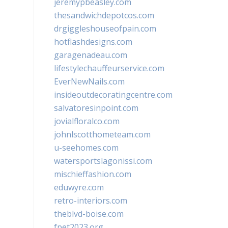
jeremypbeasley.com
thesandwichdepotcos.com
drgiggleshouseofpain.com
hotflashdesigns.com
garagenadeau.com
lifestylechauffeurservice.com
EverNewNails.com
insideoutdecoratingcentre.com
salvatoresinpoint.com
jovialfloralco.com
johnlscotthometeam.com
u-seehomes.com
watersportslagonissi.com
mischieffashion.com
eduwyre.com
retro-interiors.com
theblvd-boise.com
fpet2023.org