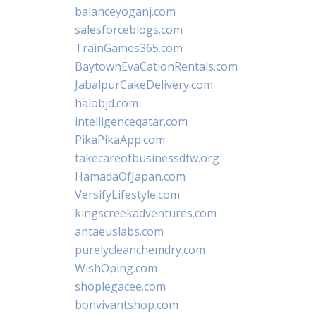
balanceyoganj.com
salesforceblogs.com
TrainGames365.com
BaytownEvaCationRentals.com
JabalpurCakeDelivery.com
halobjd.com
intelligenceqatar.com
PikaPikaApp.com
takecareofbusinessdfw.org
HamadaOfJapan.com
VersifyLifestyle.com
kingscreekadventures.com
antaeuslabs.com
purelycleanchemdry.com
WishOping.com
shoplegacee.com
bonvivantshop.com