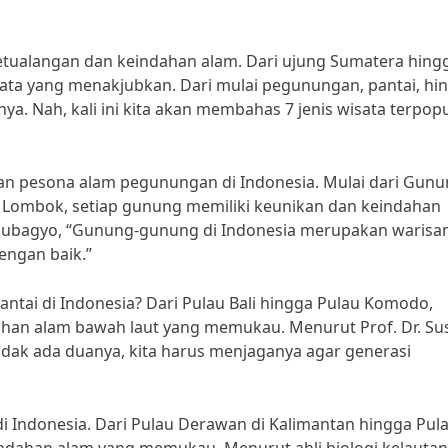
ualangan dan keindahan alam. Dari ujung Sumatera hing
isata yang menakjubkan. Dari mulai pegunungan, pantai, hi
nya. Nah, kali ini kita akan membahas 7 jenis wisata terpop
an pesona alam pegunungan di Indonesia. Mulai dari Gun
i Lombok, setiap gunung memiliki keunikan dan keindahan
d Subagyo, “Gunung-gunung di Indonesia merupakan warisa
engan baik.”
antai di Indonesia? Dari Pulau Bali hingga Pulau Komodo,
ahan alam bawah laut yang memukau. Menurut Prof. Dr. Sus
tidak ada duanya, kita harus menjaganya agar generasi
di Indonesia. Dari Pulau Derawan di Kalimantan hingga Pul