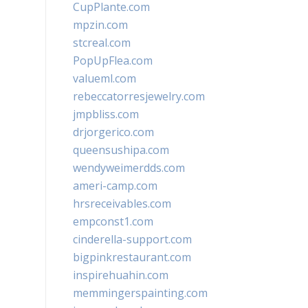
CupPlante.com
mpzin.com
stcreal.com
PopUpFlea.com
valueml.com
rebeccatorresjewelry.com
jmpbliss.com
drjorgerico.com
queensushipa.com
wendyweimerdds.com
ameri-camp.com
hrsreceivables.com
empconst1.com
cinderella-support.com
bigpinkrestaurant.com
inspirehuahin.com
memmingerspainting.com