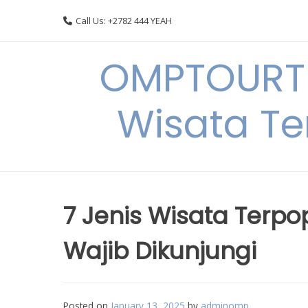
Skip
Call Us: +2782 444 YEAH
to
content
OMPTOURTR
Wisata Te
7 Jenis Wisata Terpo
Wajib Dikunjungi
Posted on
January 13, 2025
by
adminomp