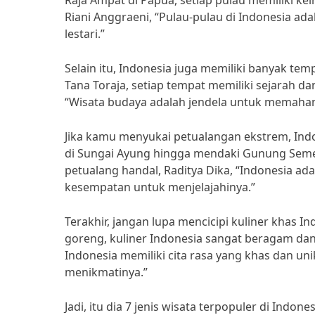
Raja Ampat di Papua, setiap pulau memiliki ke
Riani Anggraeni, “Pulau-pulau di Indonesia ad
lestari.”
Selain itu, Indonesia juga memiliki banyak te
Tana Toraja, setiap tempat memiliki sejarah d
“Wisata budaya adalah jendela untuk memahami
Jika kamu menyukai petualangan ekstrem, Ind
di Sungai Ayung hingga mendaki Gunung Semer
petualang handal, Raditya Dika, “Indonesia ad
kesempatan untuk menjelajahinya.”
Terakhir, jangan lupa mencicipi kuliner khas I
goreng, kuliner Indonesia sangat beragam dan 
Indonesia memiliki cita rasa yang khas dan u
menikmatinya.”
Jadi, itu dia 7 jenis wisata terpopuler di Indo