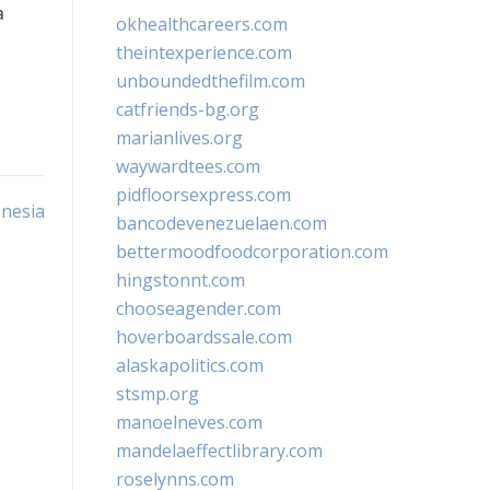
a
okhealthcareers.com
theintexperience.com
unboundedthefilm.com
catfriends-bg.org
marianlives.org
waywardtees.com
pidfloorsexpress.com
onesia
bancodevenezuelaen.com
bettermoodfoodcorporation.com
hingstonnt.com
chooseagender.com
hoverboardssale.com
alaskapolitics.com
stsmp.org
manoelneves.com
mandelaeffectlibrary.com
roselynns.com