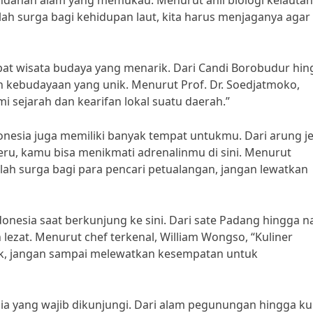
indahan alam yang memukau. Menurut ahli biologi kelautan,
alah surga bagi kehidupan laut, kita harus menjaganya agar
mpat wisata budaya yang menarik. Dari Candi Borobudur hi
an kebudayaan yang unik. Menurut Prof. Dr. Soedjatmoko,
 sejarah dan kearifan lokal suatu daerah.”
onesia juga memiliki banyak tempat untukmu. Dari arung j
u, kamu bisa menikmati adrenalinmu di sini. Menurut
alah surga bagi para pencari petualangan, jangan lewatkan
ndonesia saat berkunjung ke sini. Dari sate Padang hingga n
lezat. Menurut chef terkenal, William Wongso, “Kuliner
nik, jangan sampai melewatkan kesempatan untuk
nesia yang wajib dikunjungi. Dari alam pegunungan hingga ku