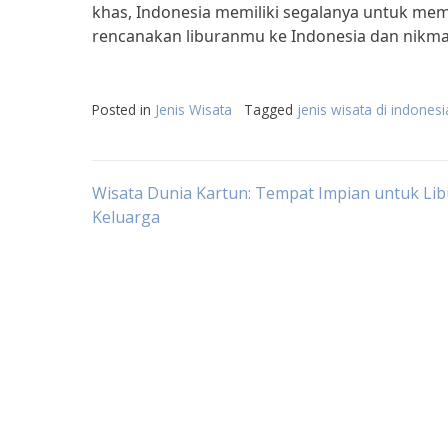
khas, Indonesia memiliki segalanya untuk mem
rencanakan liburanmu ke Indonesia dan nikmat
Posted in
Jenis Wisata
Tagged
jenis wisata di indonesi
Post
Wisata Dunia Kartun: Tempat Impian untuk Li
Keluarga
navigation