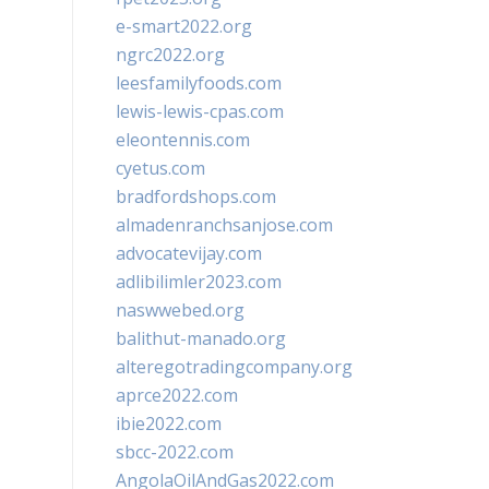
e-smart2022.org
ngrc2022.org
leesfamilyfoods.com
lewis-lewis-cpas.com
eleontennis.com
cyetus.com
bradfordshops.com
almadenranchsanjose.com
advocatevijay.com
adlibilimler2023.com
naswwebed.org
balithut-manado.org
alteregotradingcompany.org
aprce2022.com
ibie2022.com
sbcc-2022.com
AngolaOilAndGas2022.com