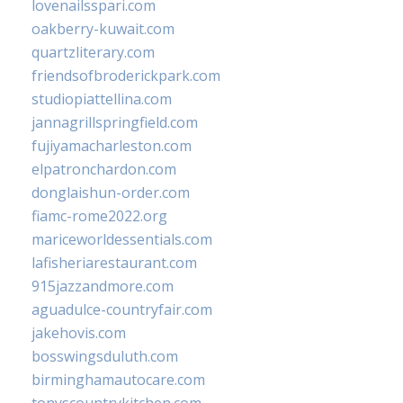
lovenailsspari.com
oakberry-kuwait.com
quartzliterary.com
friendsofbroderickpark.com
studiopiattellina.com
jannagrillspringfield.com
fujiyamacharleston.com
elpatronchardon.com
donglaishun-order.com
fiamc-rome2022.org
mariceworldessentials.com
lafisheriarestaurant.com
915jazzandmore.com
aguadulce-countryfair.com
jakehovis.com
bosswingsduluth.com
birminghamautocare.com