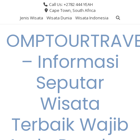
Skip
Call Us: +2782 444 YEAH
to
Cape Town, South Africa
content
Jenis Wisata
Wisata Dunia
Wisata Indonesia
OMPTOURTRAVE
– Informasi
Seputar
Wisata
Terbaik Wajib