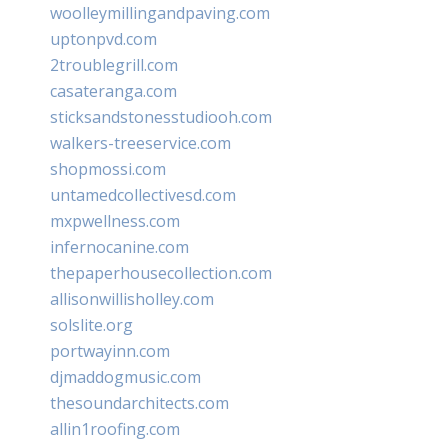
woolleymillingandpaving.com
uptonpvd.com
2troublegrill.com
casateranga.com
sticksandstonesstudiooh.com
walkers-treeservice.com
shopmossi.com
untamedcollectivesd.com
mxpwellness.com
infernocanine.com
thepaperhousecollection.com
allisonwillisholley.com
solslite.org
portwayinn.com
djmaddogmusic.com
thesoundarchitects.com
allin1roofing.com