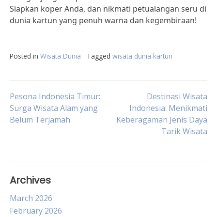
Siapkan koper Anda, dan nikmati petualangan seru di
dunia kartun yang penuh warna dan kegembiraan!
Posted in
Wisata Dunia
Tagged
wisata dunia kartun
Post
Pesona Indonesia Timur:
Destinasi Wisata
Surga Wisata Alam yang
Indonesia: Menikmati
Belum Terjamah
Keberagaman Jenis Daya
navigation
Tarik Wisata
Archives
March 2026
February 2026