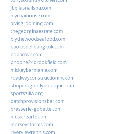
tonyscountrykitchen.com
jbellasnailspa.com
mychaihouse.com
alvisgrooming.com
thegeorginaestate.com
blythewoodseafood.com
paolosdelibangkok.com
bobacove.com
phoone24brookfield.com
mickeybarmama.com
roadwayconstructioninc.com
shopdragonflyboutique.com
sportszilla.org
batchprovisionsbar.com
brasserie-gobette.com
musicrearte.com
morseysfarms.com
riverviewtennis.com