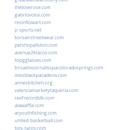
theloverose.com
gabriovoice.com
resinflowart.com
p-sports.net
korsairstreetwear.com
petshopallston.com
avenue26tacos.com
topgglasses.com
broadmoornailsspacoloradosprings.com
missblackpasadena.com
anneskitchen.org
valenciamarketytaqueria.com
reefrecordsllc.com
alawaffle.com
aryouthfishing.com
united-basketball.com
tios-tacos.com