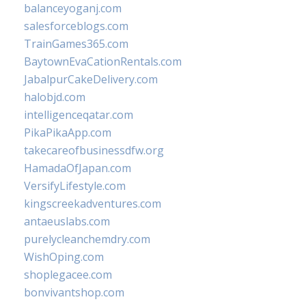
balanceyoganj.com
salesforceblogs.com
TrainGames365.com
BaytownEvaCationRentals.com
JabalpurCakeDelivery.com
halobjd.com
intelligenceqatar.com
PikaPikaApp.com
takecareofbusinessdfw.org
HamadaOfJapan.com
VersifyLifestyle.com
kingscreekadventures.com
antaeuslabs.com
purelycleanchemdry.com
WishOping.com
shoplegacee.com
bonvivantshop.com