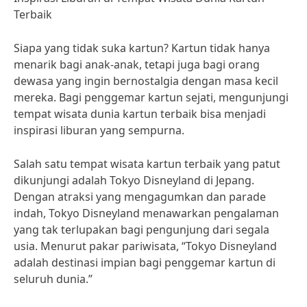
Terbaik
Siapa yang tidak suka kartun? Kartun tidak hanya
menarik bagi anak-anak, tetapi juga bagi orang
dewasa yang ingin bernostalgia dengan masa kecil
mereka. Bagi penggemar kartun sejati, mengunjungi
tempat wisata dunia kartun terbaik bisa menjadi
inspirasi liburan yang sempurna.
Salah satu tempat wisata kartun terbaik yang patut
dikunjungi adalah Tokyo Disneyland di Jepang.
Dengan atraksi yang mengagumkan dan parade
indah, Tokyo Disneyland menawarkan pengalaman
yang tak terlupakan bagi pengunjung dari segala
usia. Menurut pakar pariwisata, “Tokyo Disneyland
adalah destinasi impian bagi penggemar kartun di
seluruh dunia.”