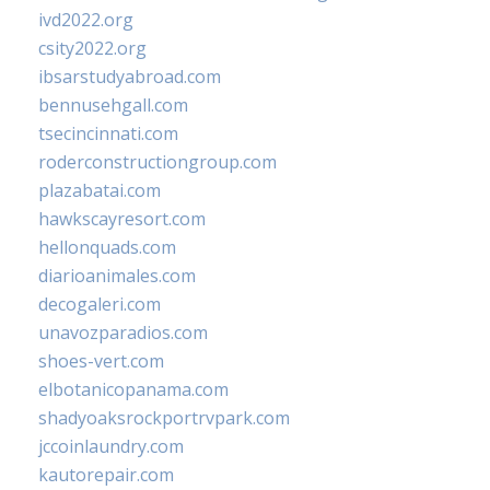
ivd2022.org
csity2022.org
ibsarstudyabroad.com
bennusehgall.com
tsecincinnati.com
roderconstructiongroup.com
plazabatai.com
hawkscayresort.com
hellonquads.com
diarioanimales.com
decogaleri.com
unavozparadios.com
shoes-vert.com
elbotanicopanama.com
shadyoaksrockportrvpark.com
jccoinlaundry.com
kautorepair.com