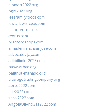
e-smart2022.org
ngrc2022.org
leesfamilyfoods.com
lewis-lewis-cpas.com
eleontennis.com
cyetus.com
bradfordshops.com
almadenranchsanjose.com
advocatevijay.com
adlibilimler2023.com
naswwebed.org
balithut-manado.org
alteregotradingcompany.org
aprce2022.com
ibie2022.com
sbcc-2022.com
AngolaOilAndGas2022.com