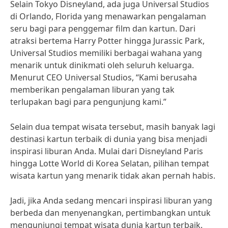
Selain Tokyo Disneyland, ada juga Universal Studios
di Orlando, Florida yang menawarkan pengalaman
seru bagi para penggemar film dan kartun. Dari
atraksi bertema Harry Potter hingga Jurassic Park,
Universal Studios memiliki berbagai wahana yang
menarik untuk dinikmati oleh seluruh keluarga.
Menurut CEO Universal Studios, “Kami berusaha
memberikan pengalaman liburan yang tak
terlupakan bagi para pengunjung kami.”
Selain dua tempat wisata tersebut, masih banyak lagi
destinasi kartun terbaik di dunia yang bisa menjadi
inspirasi liburan Anda. Mulai dari Disneyland Paris
hingga Lotte World di Korea Selatan, pilihan tempat
wisata kartun yang menarik tidak akan pernah habis.
Jadi, jika Anda sedang mencari inspirasi liburan yang
berbeda dan menyenangkan, pertimbangkan untuk
mengunjungi tempat wisata dunia kartun terbaik.