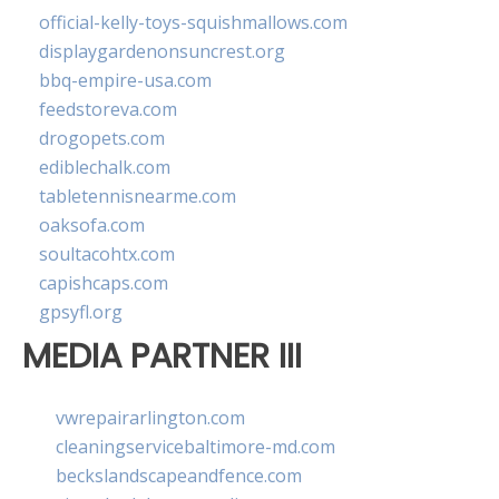
official-kelly-toys-squishmallows.com
displaygardenonsuncrest.org
bbq-empire-usa.com
feedstoreva.com
drogopets.com
ediblechalk.com
tabletennisnearme.com
oaksofa.com
soultacohtx.com
capishcaps.com
gpsyfl.org
MEDIA PARTNER III
vwrepairarlington.com
cleaningservicebaltimore-md.com
beckslandscapeandfence.com