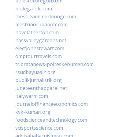
bolesfororegon.com
bodega-ole.com
thestreamlinerlounge.com
mestrinorubanofc.com
novelatherton.com
nassvalleygardens.net
electjohnstewart.com
omptourtravels.com
tribratanews-polreskebumen.com
rsudbayuasih.org
publikjurnalistik.org
juneteenthapparel.net
italywarm.com
journaloffinanceeconomics.com
kvk-kumari.org
foodscienceandtechnology.com
scisportsscience.com
addisababacuisineaz.com