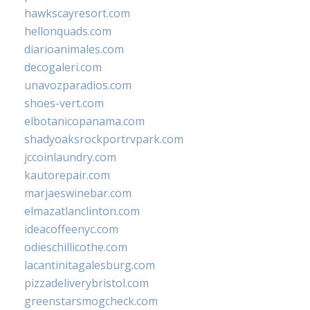
hawkscayresort.com
hellonquads.com
diarioanimales.com
decogaleri.com
unavozparadios.com
shoes-vert.com
elbotanicopanama.com
shadyoaksrockportrvpark.com
jccoinlaundry.com
kautorepair.com
marjaeswinebar.com
elmazatlanclinton.com
ideacoffeenyc.com
odieschillicothe.com
lacantinitagalesburg.com
pizzadeliverybristol.com
greenstarsmogcheck.com