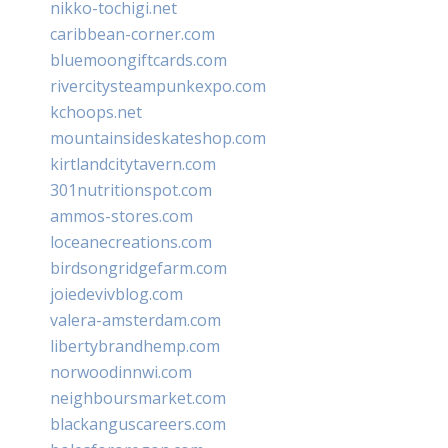
nikko-tochigi.net
caribbean-corner.com
bluemoongiftcards.com
rivercitysteampunkexpo.com
kchoops.net
mountainsideskateshop.com
kirtlandcitytavern.com
301nutritionspot.com
ammos-stores.com
loceanecreations.com
birdsongridgefarm.com
joiedevivblog.com
valera-amsterdam.com
libertybrandhemp.com
norwoodinnwi.com
neighboursmarket.com
blackanguscareers.com