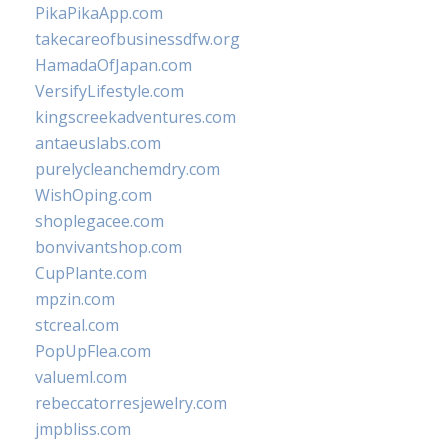
PikaPikaApp.com
takecareofbusinessdfw.org
HamadaOfJapan.com
VersifyLifestyle.com
kingscreekadventures.com
antaeuslabs.com
purelycleanchemdry.com
WishOping.com
shoplegacee.com
bonvivantshop.com
CupPlante.com
mpzin.com
stcreal.com
PopUpFlea.com
valueml.com
rebeccatorresjewelry.com
jmpbliss.com