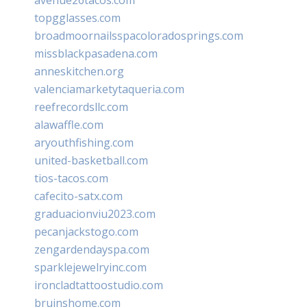
topgglasses.com
broadmoornailsspacoloradosprings.com
missblackpasadena.com
anneskitchen.org
valenciamarketytaqueria.com
reefrecordsllc.com
alawaffle.com
aryouthfishing.com
united-basketball.com
tios-tacos.com
cafecito-satx.com
graduacionviu2023.com
pecanjackstogo.com
zengardendayspa.com
sparklejewelryinc.com
ironcladtattoostudio.com
bruinshome.com