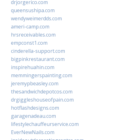
drjorgerico.com
queensushipa.com
wendyweimerdds.com
ameri-camp.com
hrsreceivables.com
empconst1.com
cinderella-support.com
bigpinkrestaurant.com
inspirehuahin.com
memmingerspainting.com
jeremypbeasley.com
thesandwichdepotcos.com
drgiggleshouseofpain.com
hotflashdesigns.com
garagenadeau.com
lifestylechauffeurservice.com
EverNewNails.com