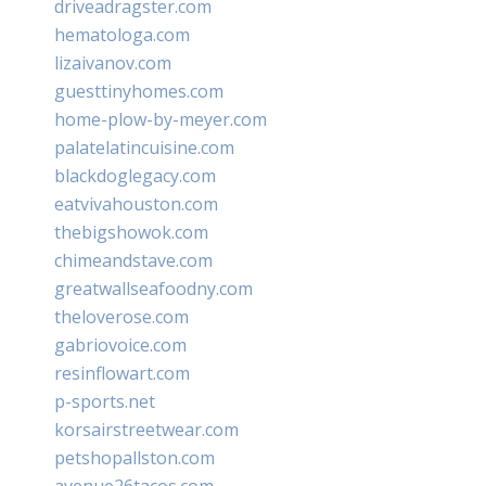
driveadragster.com
hematologa.com
lizaivanov.com
guesttinyhomes.com
home-plow-by-meyer.com
palatelatincuisine.com
blackdoglegacy.com
eatvivahouston.com
thebigshowok.com
chimeandstave.com
greatwallseafoodny.com
theloverose.com
gabriovoice.com
resinflowart.com
p-sports.net
korsairstreetwear.com
petshopallston.com
avenue26tacos.com