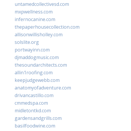
untamedcollectivesd.com
mxpwellness.com
infernocanine.com
thepaperhousecollection.com
allisonwillisholley.com
solslite.org
portwayinn.com
djmaddogmusic.com
thesoundarchitects.com
allin1roofing.com
keepjudgewebb.com
anatomyofadventure.com
drivancastillo.com
cmmedspa.com
midletontkd.com
gardensandgrills.com
basilfoodwine.com