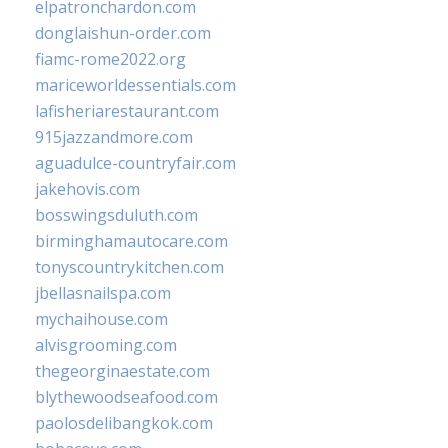
elpatronchardon.com
donglaishun-order.com
fiamc-rome2022.org
mariceworldessentials.com
lafisheriarestaurant.com
915jazzandmore.com
aguadulce-countryfair.com
jakehovis.com
bosswingsduluth.com
birminghamautocare.com
tonyscountrykitchen.com
jbellasnailspa.com
mychaihouse.com
alvisgrooming.com
thegeorginaestate.com
blythewoodseafood.com
paolosdelibangkok.com