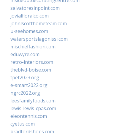
insideoutdecoratingcentre.com
salvatoresinpoint.com
jovialfloralco.com
johnlscotthometeam.com
u-seehomes.com
watersportslagonissi.com
mischieffashion.com
eduwyre.com
retro-interiors.com
theblvd-boise.com
fpet2023.org
e-smart2022.org
ngrc2022.org
leesfamilyfoods.com
lewis-lewis-cpas.com
eleontennis.com
cyetus.com
bradfordshops.com