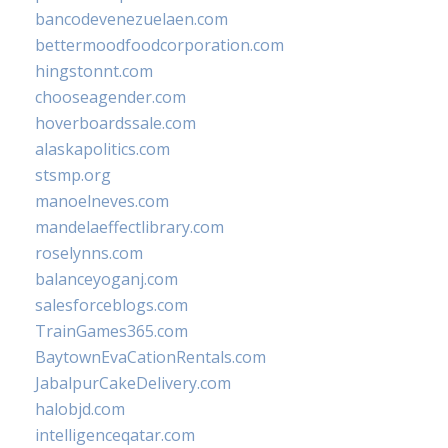
bancodevenezuelaen.com
bettermoodfoodcorporation.com
hingstonnt.com
chooseagender.com
hoverboardssale.com
alaskapolitics.com
stsmp.org
manoelneves.com
mandelaeffectlibrary.com
roselynns.com
balanceyoganj.com
salesforceblogs.com
TrainGames365.com
BaytownEvaCationRentals.com
JabalpurCakeDelivery.com
halobjd.com
intelligenceqatar.com