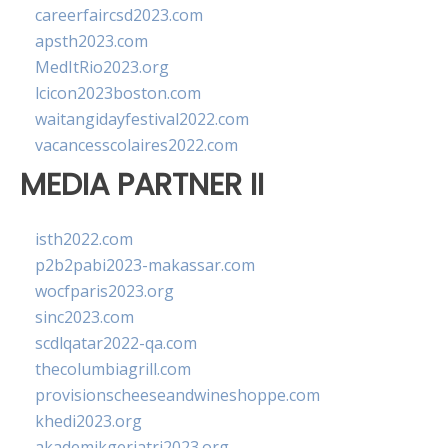
careerfaircsd2023.com
apsth2023.com
MedItRio2023.org
lcicon2023boston.com
waitangidayfestival2022.com
vacancesscolaires2022.com
MEDIA PARTNER II
isth2022.com
p2b2pabi2023-makassar.com
wocfparis2023.org
sinc2023.com
scdlqatar2022-qa.com
thecolumbiagrill.com
provisionscheeseandwineshoppe.com
khedi2023.org
akademikgeriatri2023.org