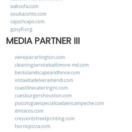
oaksofa.com
soultacohtx.com
capishcaps.com
gpsyfl.org
MEDIA PARTNER III
vwrepairarlington.com
cleaningservicebaltimore-md.com
beckslandscapeandfence.com
vistaaltadelveramendi.com
coastlinecateringnc.com
cuesburgershouston.com
psicologiaespecializadaencampeche.com
dmtacos.com
crescentstreetprinting.com
hornopizza.com