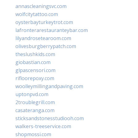
annascleaningsvc.com
wolfcitytattoo.com
oysterbayturkeytrot.com
lafronterarestauranteybar.com
lilyandrosetearoom.com
olivesburgberrypatch.com
theslushkids.com
giobastian.com
glpascensori.com
rifloorepoxy.com
woolleymillingandpaving.com
uptonpvd.com
2troublegrill.com
casateranga.com
sticksandstonesstudiooh.com
walkers-treeservice.com
shopmossi.com