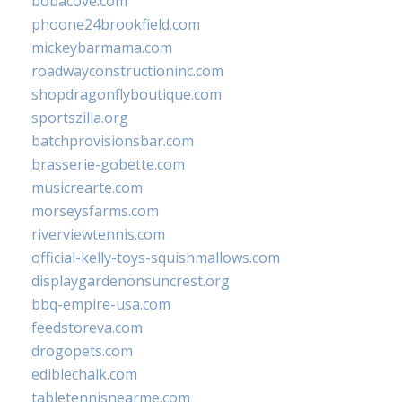
bobacove.com
phoone24brookfield.com
mickeybarmama.com
roadwayconstructioninc.com
shopdragonflyboutique.com
sportszilla.org
batchprovisionsbar.com
brasserie-gobette.com
musicrearte.com
morseysfarms.com
riverviewtennis.com
official-kelly-toys-squishmallows.com
displaygardenonsuncrest.org
bbq-empire-usa.com
feedstoreva.com
drogopets.com
ediblechalk.com
tabletennisnearme.com