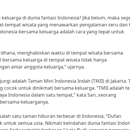
luarga di dunia fantasi Indonesia? Jika belum, maka seg
pat-tempat wisata yang menawarkan pengalaman seru dan 
Indonesia bersama keluarga adalah cara yang tepat untuk
ardhana, menghabiskan waktu di tempat wisata bersama
 bersama keluarga di tempat wisata tidak hanya
an antar anggota keluarga,” ujarnya.
jungi adalah Taman Mini Indonesia Indah (TMII) di Jakarta. 
 cocok untuk dinikmati bersama keluarga. “TMII adalah t
a Indonesia dalam satu tempat,” kata Sari, seorang
 bersama keluarganya.
 salah satu taman hiburan terbesar di Indonesia. “Dufan
untuk semua usia. Nikmati keindahan dunia fantasi Indon