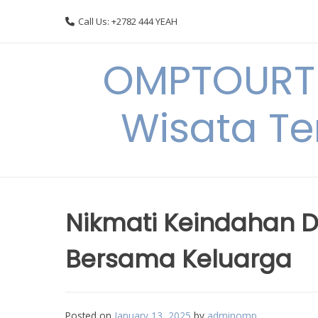
Skip
Call Us: +2782 444 YEAH
to
content
OMPTOURTR
Wisata Te
Nikmati Keindahan D
Bersama Keluarga
Posted on
January 13, 2025
by
adminomp