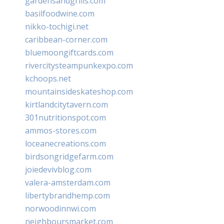
gardensandgrills.com
basilfoodwine.com
nikko-tochigi.net
caribbean-corner.com
bluemoongiftcards.com
rivercitysteampunkexpo.com
kchoops.net
mountainsideskateshop.com
kirtlandcitytavern.com
301nutritionspot.com
ammos-stores.com
loceanecreations.com
birdsongridgefarm.com
joiedevivblog.com
valera-amsterdam.com
libertybrandhemp.com
norwoodinnwi.com
neighboursmarket.com