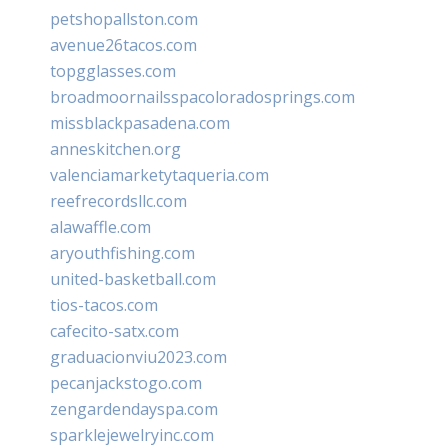
petshopallston.com
avenue26tacos.com
topgglasses.com
broadmoornailsspacoloradosprings.com
missblackpasadena.com
anneskitchen.org
valenciamarketytaqueria.com
reefrecordsllc.com
alawaffle.com
aryouthfishing.com
united-basketball.com
tios-tacos.com
cafecito-satx.com
graduacionviu2023.com
pecanjackstogo.com
zengardendayspa.com
sparklejewelryinc.com