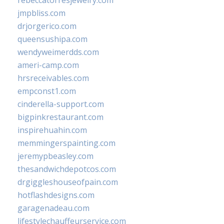
rebeccatorresjewelry.com
jmpbliss.com
drjorgerico.com
queensushipa.com
wendyweimerdds.com
ameri-camp.com
hrsreceivables.com
empconst1.com
cinderella-support.com
bigpinkrestaurant.com
inspirehuahin.com
memmingerspainting.com
jeremypbeasley.com
thesandwichdepotcos.com
drgiggleshouseofpain.com
hotflashdesigns.com
garagenadeau.com
lifestylechauffeurservice.com