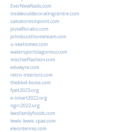
EverNewNails.com
insideoutdecoratingcentre.com
salvatoresinpoint.com
jovialfloralco.com
johnlscotthometeam.com
u-seehomes.com
watersportslagonissi.com
mischieffashion.com
eduwyre.com
retro-interiors.com
theblvd-boise.com
fpet2023.org
e-smart2022.org
ngrc2022.org
leesfamilyfoods.com
lewis-lewis-cpas.com
eleontennis.com