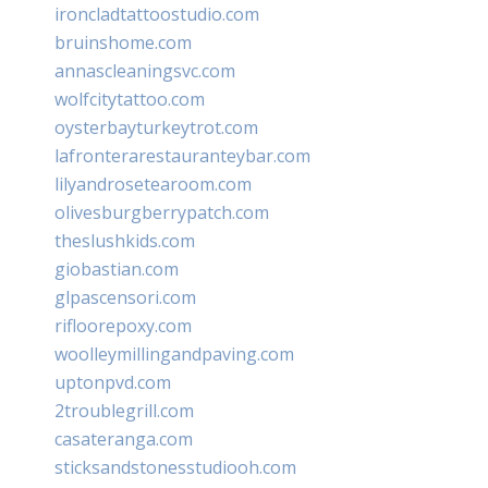
ironcladtattoostudio.com
bruinshome.com
annascleaningsvc.com
wolfcitytattoo.com
oysterbayturkeytrot.com
lafronterarestauranteybar.com
lilyandrosetearoom.com
olivesburgberrypatch.com
theslushkids.com
giobastian.com
glpascensori.com
rifloorepoxy.com
woolleymillingandpaving.com
uptonpvd.com
2troublegrill.com
casateranga.com
sticksandstonesstudiooh.com