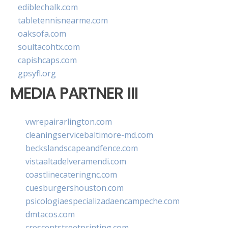
ediblechalk.com
tabletennisnearme.com
oaksofa.com
soultacohtx.com
capishcaps.com
gpsyfl.org
MEDIA PARTNER III
vwrepairarlington.com
cleaningservicebaltimore-md.com
beckslandscapeandfence.com
vistaaltadelveramendi.com
coastlinecateringnc.com
cuesburgershouston.com
psicologiaespecializadaencampeche.com
dmtacos.com
crescentstreetprinting.com