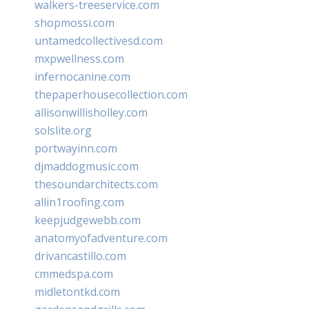
walkers-treeservice.com
shopmossi.com
untamedcollectivesd.com
mxpwellness.com
infernocanine.com
thepaperhousecollection.com
allisonwillisholley.com
solslite.org
portwayinn.com
djmaddogmusic.com
thesoundarchitects.com
allin1roofing.com
keepjudgewebb.com
anatomyofadventure.com
drivancastillo.com
cmmedspa.com
midletontkd.com