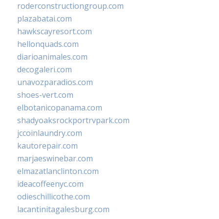
roderconstructiongroup.com
plazabatai.com
hawkscayresort.com
hellonquads.com
diarioanimales.com
decogaleri.com
unavozparadios.com
shoes-vert.com
elbotanicopanama.com
shadyoaksrockportrvpark.com
jccoinlaundry.com
kautorepair.com
marjaeswinebar.com
elmazatlanclinton.com
ideacoffeenyc.com
odieschillicothe.com
lacantinitagalesburg.com