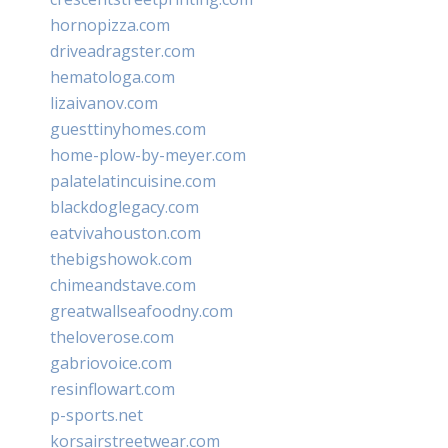
hornopizza.com
driveadragster.com
hematologa.com
lizaivanov.com
guesttinyhomes.com
home-plow-by-meyer.com
palatelatincuisine.com
blackdoglegacy.com
eatvivahouston.com
thebigshowok.com
chimeandstave.com
greatwallseafoodny.com
theloverose.com
gabriovoice.com
resinflowart.com
p-sports.net
korsairstreetwear.com