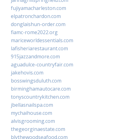
jannagrillspringfield.com
fujiyamacharleston.com
elpatronchardon.com
donglaishun-order.com
fiamc-rome2022.org
mariceworldessentials.com
lafisheriarestaurant.com
915jazzandmore.com
aguadulce-countryfair.com
jakehovis.com
bosswingsduluth.com
birminghamautocare.com
tonyscountrykitchen.com
jbellasnailspa.com
mychaihouse.com
alvisgrooming.com
thegeorginaestate.com
blythewoodseafood.com