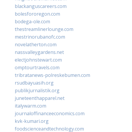
blackanguscareers.com
bolesfororegon.com
bodega-ole.com
thestreamlinerlounge.com
mestrinorubanofc.com
novelatherton.com
nassvalleygardens.net
electjohnstewart.com
omptourtravels.com
tribratanews-polreskebumen.com
rsudbayuasih.org
publikjurnalistik.org
juneteenthapparel.net
italywarm.com
journaloffinanceeconomics.com
kvk-kumari.org
foodscienceandtechnology.com