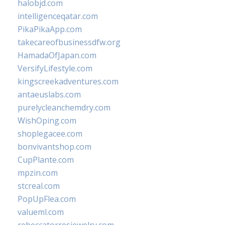
halobjd.com
intelligenceqatar.com
PikaPikaApp.com
takecareofbusinessdfw.org
HamadaOfJapan.com
VersifyLifestyle.com
kingscreekadventures.com
antaeuslabs.com
purelycleanchemdry.com
WishOping.com
shoplegacee.com
bonvivantshop.com
CupPlante.com
mpzin.com
stcreal.com
PopUpFlea.com
valueml.com