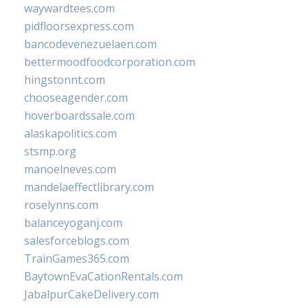
waywardtees.com
pidfloorsexpress.com
bancodevenezuelaen.com
bettermoodfoodcorporation.com
hingstonnt.com
chooseagender.com
hoverboardssale.com
alaskapolitics.com
stsmp.org
manoelneves.com
mandelaeffectlibrary.com
roselynns.com
balanceyoganj.com
salesforceblogs.com
TrainGames365.com
BaytownEvaCationRentals.com
JabalpurCakeDelivery.com