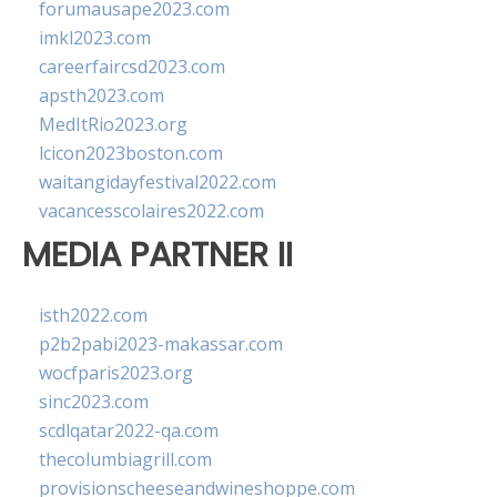
forumausape2023.com
imkl2023.com
careerfaircsd2023.com
apsth2023.com
MedItRio2023.org
lcicon2023boston.com
waitangidayfestival2022.com
vacancesscolaires2022.com
MEDIA PARTNER II
isth2022.com
p2b2pabi2023-makassar.com
wocfparis2023.org
sinc2023.com
scdlqatar2022-qa.com
thecolumbiagrill.com
provisionscheeseandwineshoppe.com