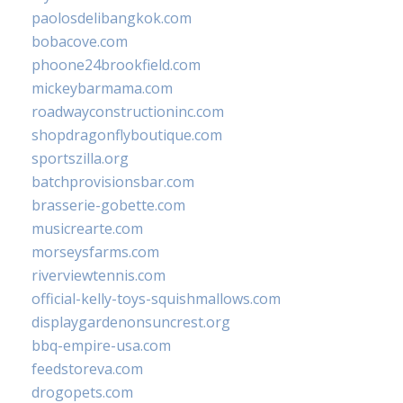
paolosdelibangkok.com
bobacove.com
phoone24brookfield.com
mickeybarmama.com
roadwayconstructioninc.com
shopdragonflyboutique.com
sportszilla.org
batchprovisionsbar.com
brasserie-gobette.com
musicrearte.com
morseysfarms.com
riverviewtennis.com
official-kelly-toys-squishmallows.com
displaygardenonsuncrest.org
bbq-empire-usa.com
feedstoreva.com
drogopets.com