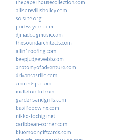
thepaperhousecollection.com
allisonwillisholley.com
solslite.org
portwayinn.com
djmaddogmusic.com
thesoundarchitects.com
allin1roofing.com
keepjudgewebb.com
anatomyofadventure.com
drivancastillo.com
cmmedspa.com
midletontkd.com
gardensandgrills.com
basilfoodwine.com
nikko-tochigi.net
caribbean-corner.com
bluemoongiftcards.com