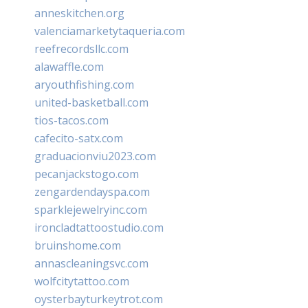
anneskitchen.org
valenciamarketytaqueria.com
reefrecordsllc.com
alawaffle.com
aryouthfishing.com
united-basketball.com
tios-tacos.com
cafecito-satx.com
graduacionviu2023.com
pecanjackstogo.com
zengardendayspa.com
sparklejewelryinc.com
ironcladtattoostudio.com
bruinshome.com
annascleaningsvc.com
wolfcitytattoo.com
oysterbayturkeytrot.com