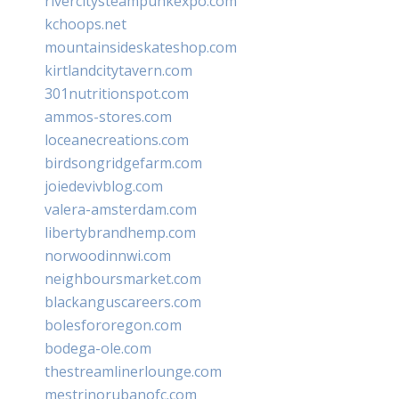
rivercitysteampunkexpo.com
kchoops.net
mountainsideskateshop.com
kirtlandcitytavern.com
301nutritionspot.com
ammos-stores.com
loceanecreations.com
birdsongridgefarm.com
joiedevivblog.com
valera-amsterdam.com
libertybrandhemp.com
norwoodinnwi.com
neighboursmarket.com
blackanguscareers.com
bolesfororegon.com
bodega-ole.com
thestreamlinerlounge.com
mestrinorubanofc.com