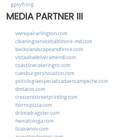
gpsyfl.org
MEDIA PARTNER III
vwrepairarlington.com
cleaningservicebaltimore-md.com
beckslandscapeandfence.com
vistaaltadelveramendi.com
coastlinecateringnc.com
cuesburgershouston.com
psicologiaespecializadaencampeche.com
dmtacos.com
crescentstreetprinting.com
hornopizza.com
driveadragster.com
hematologa.com
lizaivanov.com
guesttinyhomes.com