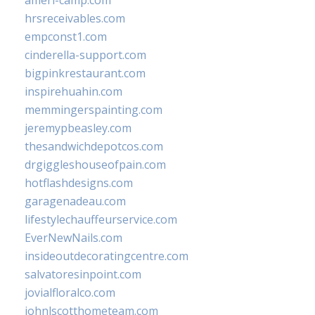
ameri-camp.com
hrsreceivables.com
empconst1.com
cinderella-support.com
bigpinkrestaurant.com
inspirehuahin.com
memmingerspainting.com
jeremypbeasley.com
thesandwichdepotcos.com
drgiggleshouseofpain.com
hotflashdesigns.com
garagenadeau.com
lifestylechauffeurservice.com
EverNewNails.com
insideoutdecoratingcentre.com
salvatoresinpoint.com
jovialfloralco.com
johnlscotthometeam.com