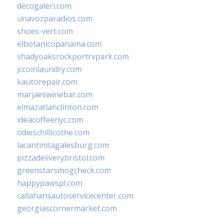
decogaleri.com
unavozparadios.com
shoes-vert.com
elbotanicopanama.com
shadyoaksrockportrvpark.com
jccoinlaundry.com
kautorepair.com
marjaeswinebar.com
elmazatlanclinton.com
ideacoffeenyc.com
odieschillicothe.com
lacantinitagalesburg.com
pizzadeliverybristol.com
greenstarsmogcheck.com
happypawspl.com
callahansautoservicecenter.com
georgiascornermarket.com