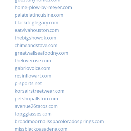
home-plow-by-meyer.com
palatelatincuisine.com
blackdoglegacy.com
eatvivahouston.com
thebigshowok.com
chimeandstave.com
greatwallseafoodny.com
theloverose.com
gabriovoice.com
resinflowart.com
p-sports.net
korsairstreetwear.com
petshopallston.com
avenue26tacos.com
topgglasses.com
broadmoornailsspacoloradosprings.com
missblackpasadena.com