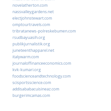
novelatherton.com
nassvalleygardens.net
electjohnstewart.com
omptourtravels.com
tribratanews-polreskebumen.com
rsudbayuasih.org
publikjurnalistik.org
juneteenthapparel.net
italywarm.com
journaloffinanceeconomics.com
kvk-kumari.org
foodscienceandtechnology.com
scisportsscience.com
addisababacuisineaz.com
burgerimcamas.com