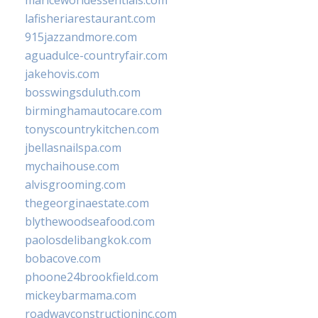
mariceworldessentials.com
lafisheriarestaurant.com
915jazzandmore.com
aguadulce-countryfair.com
jakehovis.com
bosswingsduluth.com
birminghamautocare.com
tonyscountrykitchen.com
jbellasnailspa.com
mychaihouse.com
alvisgrooming.com
thegeorginaestate.com
blythewoodseafood.com
paolosdelibangkok.com
bobacove.com
phoone24brookfield.com
mickeybarmama.com
roadwayconstructioninc.com