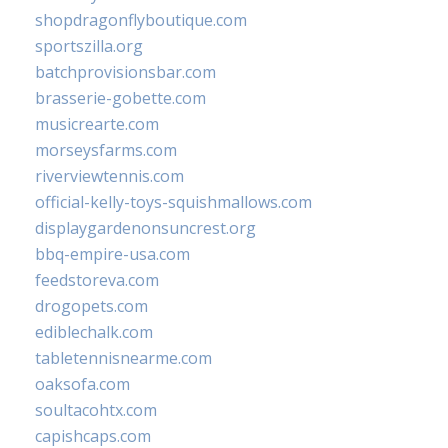
shopdragonflyboutique.com
sportszilla.org
batchprovisionsbar.com
brasserie-gobette.com
musicrearte.com
morseysfarms.com
riverviewtennis.com
official-kelly-toys-squishmallows.com
displaygardenonsuncrest.org
bbq-empire-usa.com
feedstoreva.com
drogopets.com
ediblechalk.com
tabletennisnearme.com
oaksofa.com
soultacohtx.com
capishcaps.com