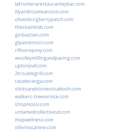
lafronterarestauranteybar.com
lilyandrosetearoom.com
olivesburgberrypatch.com
theslushkids.com
giobastian.com
glpascensori.com
rifloorepoxy.com
woolleymillingandpaving.com
uptonpvd.com
2troublegrill.com
casateranga.com
sticksandstonesstudiooh.com
walkers-treeservice.com
shopmossi.com
untamedcollectivesd.com
mxpwellness.com
infernocanine.com