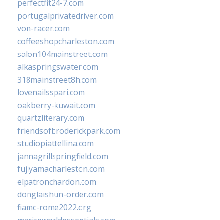
perfectfit24-7.com
portugalprivatedriver.com
von-racer.com
coffeeshopcharleston.com
salon104mainstreet.com
alkaspringswater.com
318mainstreet8h.com
lovenailsspari.com
oakberry-kuwait.com
quartzliterary.com
friendsofbroderickpark.com
studiopiattellina.com
jannagrillspringfield.com
fujiyamacharleston.com
elpatronchardon.com
donglaishun-order.com
fiamc-rome2022.org