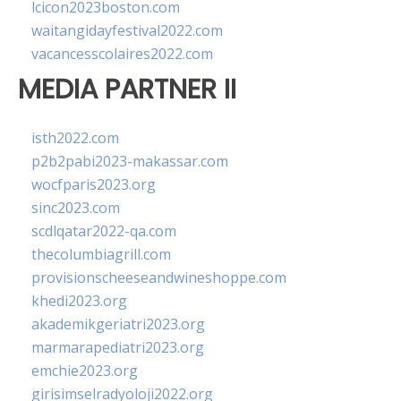
lcicon2023boston.com
waitangidayfestival2022.com
vacancesscolaires2022.com
MEDIA PARTNER II
isth2022.com
p2b2pabi2023-makassar.com
wocfparis2023.org
sinc2023.com
scdlqatar2022-qa.com
thecolumbiagrill.com
provisionscheeseandwineshoppe.com
khedi2023.org
akademikgeriatri2023.org
marmarapediatri2023.org
emchie2023.org
girisimselradyoloji2022.org