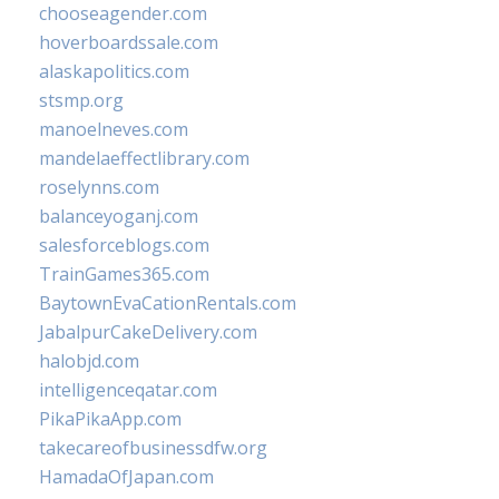
chooseagender.com
hoverboardssale.com
alaskapolitics.com
stsmp.org
manoelneves.com
mandelaeffectlibrary.com
roselynns.com
balanceyoganj.com
salesforceblogs.com
TrainGames365.com
BaytownEvaCationRentals.com
JabalpurCakeDelivery.com
halobjd.com
intelligenceqatar.com
PikaPikaApp.com
takecareofbusinessdfw.org
HamadaOfJapan.com