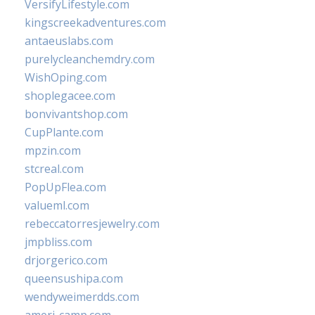
VersifyLifestyle.com
kingscreekadventures.com
antaeuslabs.com
purelycleanchemdry.com
WishOping.com
shoplegacee.com
bonvivantshop.com
CupPlante.com
mpzin.com
stcreal.com
PopUpFlea.com
valueml.com
rebeccatorresjewelry.com
jmpbliss.com
drjorgerico.com
queensushipa.com
wendyweimerdds.com