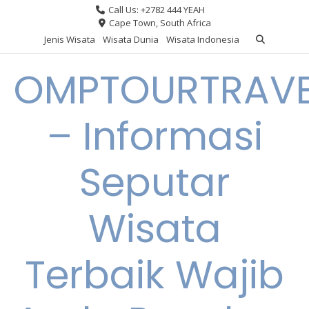
Skip
Call Us: +2782 444 YEAH
to
Cape Town, South Africa
content
Jenis Wisata
Wisata Dunia
Wisata Indonesia
OMPTOURTRAVE
– Informasi
Seputar
Wisata
Terbaik Wajib