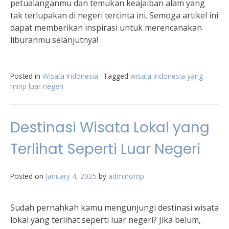
petualanganmu dan temukan keajaiban alam yang
tak terlupakan di negeri tercinta ini. Semoga artikel ini
dapat memberikan inspirasi untuk merencanakan
liburanmu selanjutnya!
Posted in
Wisata Indonesia
Tagged
wisata indonesia yang
mirip luar negeri
Destinasi Wisata Lokal yang
Terlihat Seperti Luar Negeri
Posted on
January 4, 2025
by
adminomp
Sudah pernahkah kamu mengunjungi destinasi wisata
lokal yang terlihat seperti luar negeri? Jika belum,