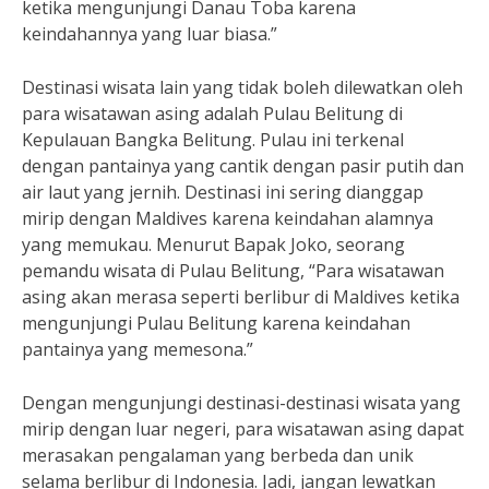
ketika mengunjungi Danau Toba karena
keindahannya yang luar biasa.”
Destinasi wisata lain yang tidak boleh dilewatkan oleh
para wisatawan asing adalah Pulau Belitung di
Kepulauan Bangka Belitung. Pulau ini terkenal
dengan pantainya yang cantik dengan pasir putih dan
air laut yang jernih. Destinasi ini sering dianggap
mirip dengan Maldives karena keindahan alamnya
yang memukau. Menurut Bapak Joko, seorang
pemandu wisata di Pulau Belitung, “Para wisatawan
asing akan merasa seperti berlibur di Maldives ketika
mengunjungi Pulau Belitung karena keindahan
pantainya yang memesona.”
Dengan mengunjungi destinasi-destinasi wisata yang
mirip dengan luar negeri, para wisatawan asing dapat
merasakan pengalaman yang berbeda dan unik
selama berlibur di Indonesia. Jadi, jangan lewatkan