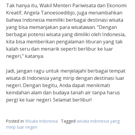
Tak hanya itu, Wakil Menteri Pariwisata dan Ekonomi
Kreatif, Angela Tanoesoedibjo, juga menambahkan
bahwa Indonesia memiliki berbagai destinasi wisata
yang bisa memanjakan para wisatawan. “Dengan
berbagai potensi wisata yang dimiliki oleh Indonesia,
kita bisa memberikan pengalaman liburan yang tak
kalah seru dan menarik seperti berlibur ke luar
negeri,” katanya.
Jadi, jangan ragu untuk menjelajahi berbagai tempat
wisata di Indonesia yang mirip dengan destinasi luar
negeri. Dengan begitu, Anda dapat menikmati
keindahan alam dan budaya tanah air tanpa harus
pergi ke luar negeri. Selamat berlibur!
Posted in
Wisata Indonesia
Tagged
wisata indonesia yang
mirip luar negeri