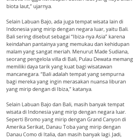
biota laut,” ujarnya.
Selain Labuan Bajo, ada juga tempat wisata lain di
Indonesia yang mirip dengan negara luar, yaitu Bali.
Bali sering disebut sebagai “Ibiza-nya Asia” karena
keindahan pantainya yang memukau dan kehidupan
malam yang sangat meriah. Menurut Made Sudiana,
seorang pengelola villa di Bali, Pulau Dewata memang
memiliki daya tarik yang kuat bagi wisatawan
mancanegara. “Bali adalah tempat yang sempurna
bagi mereka yang ingin merasakan nuansa liburan
yang mirip dengan di Ibiza,” katanya.
Selain Labuan Bajo dan Bali, masih banyak tempat
wisata di Indonesia yang mirip dengan negara luar.
Seperti Bromo yang mirip dengan Grand Canyon di
Amerika Serikat, Danau Toba yang mirip dengan
Danau Como di Italia, dan masih banyak lagi. Jadi,