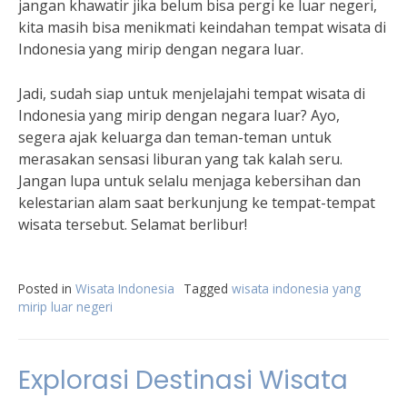
jangan khawatir jika belum bisa pergi ke luar negeri,
kita masih bisa menikmati keindahan tempat wisata di
Indonesia yang mirip dengan negara luar.
Jadi, sudah siap untuk menjelajahi tempat wisata di
Indonesia yang mirip dengan negara luar? Ayo,
segera ajak keluarga dan teman-teman untuk
merasakan sensasi liburan yang tak kalah seru.
Jangan lupa untuk selalu menjaga kebersihan dan
kelestarian alam saat berkunjung ke tempat-tempat
wisata tersebut. Selamat berlibur!
Posted in
Wisata Indonesia
Tagged
wisata indonesia yang
mirip luar negeri
Explorasi Destinasi Wisata