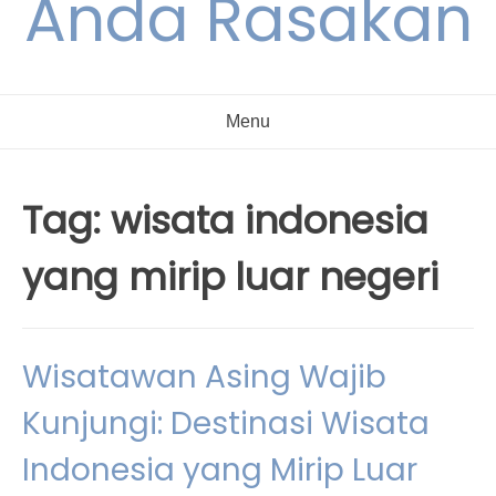
Anda Rasakan
Menu
Tag:
wisata indonesia
yang mirip luar negeri
Wisatawan Asing Wajib
Kunjungi: Destinasi Wisata
Indonesia yang Mirip Luar