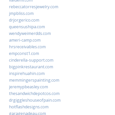
valueml.com
rebeccatorresjewelry.com
jmpbliss.com
drjorgerico.com
queensushipa.com
wendyweimerdds.com
ameri-camp.com
hrsreceivables.com
empconst1.com
cinderella-support.com
bigpinkrestaurant.com
inspirehuahin.com
memmingerspainting.com
jeremypbeasley.com
thesandwichdepotcos.com
drgiggleshouseofpain.com
hotflashdesigns.com
garagenadeau.com