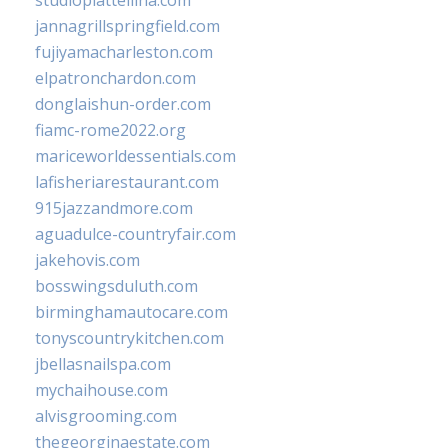
studiopiattellina.com
jannagrillspringfield.com
fujiyamacharleston.com
elpatronchardon.com
donglaishun-order.com
fiamc-rome2022.org
mariceworldessentials.com
lafisheriarestaurant.com
915jazzandmore.com
aguadulce-countryfair.com
jakehovis.com
bosswingsduluth.com
birminghamautocare.com
tonyscountrykitchen.com
jbellasnailspa.com
mychaihouse.com
alvisgrooming.com
thegeorginaestate.com