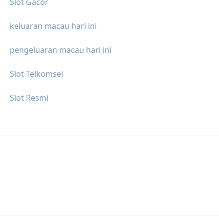
Slot Gacor
keluaran macau hari ini
pengeluaran macau hari ini
Slot Telkomsel
Slot Resmi