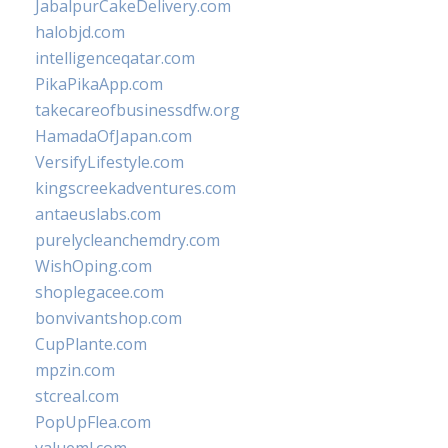
JabalpurCakeDelivery.com
halobjd.com
intelligenceqatar.com
PikaPikaApp.com
takecareofbusinessdfw.org
HamadaOfJapan.com
VersifyLifestyle.com
kingscreekadventures.com
antaeuslabs.com
purelycleanchemdry.com
WishOping.com
shoplegacee.com
bonvivantshop.com
CupPlante.com
mpzin.com
stcreal.com
PopUpFlea.com