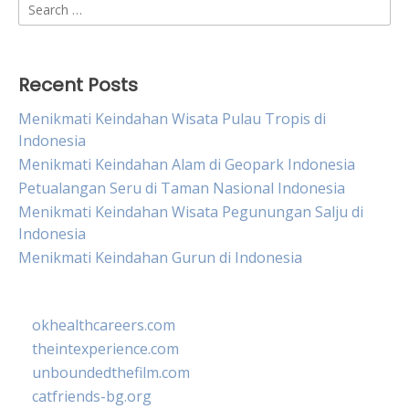
Search
for:
Recent Posts
Menikmati Keindahan Wisata Pulau Tropis di
Indonesia
Menikmati Keindahan Alam di Geopark Indonesia
Petualangan Seru di Taman Nasional Indonesia
Menikmati Keindahan Wisata Pegunungan Salju di
Indonesia
Menikmati Keindahan Gurun di Indonesia
okhealthcareers.com
theintexperience.com
unboundedthefilm.com
catfriends-bg.org