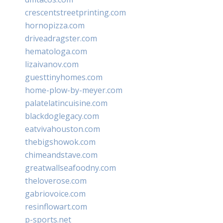
crescentstreetprinting.com
hornopizza.com
driveadragster.com
hematologa.com
lizaivanov.com
guesttinyhomes.com
home-plow-by-meyer.com
palatelatincuisine.com
blackdoglegacy.com
eatvivahouston.com
thebigshowok.com
chimeandstave.com
greatwallseafoodny.com
theloverose.com
gabriovoice.com
resinflowart.com
p-sports.net