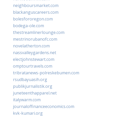
neighboursmarket.com
blackanguscareers.com
bolesfororegon.com
bodega-ole.com
thestreamlinerlounge.com
mestrinorubanofc.com
novelatherton.com
nassvalleygardens.net
electjohnstewart.com
omptourtravels.com
tribratanews-polreskebumen.com
rsudbayuasih.org
publikjurnalistik.org
juneteenthapparel.net
italywarm.com
journaloffinanceeconomics.com
kvk-kumari.org