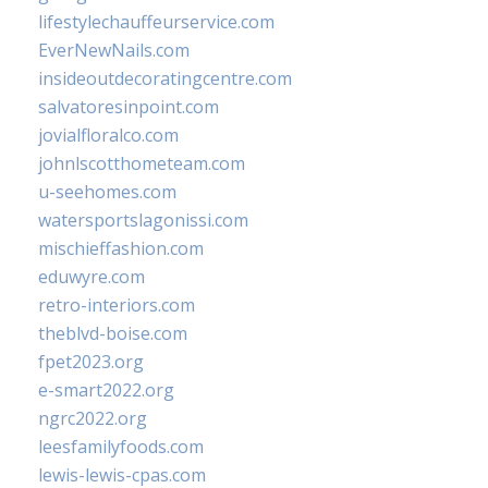
lifestylechauffeurservice.com
EverNewNails.com
insideoutdecoratingcentre.com
salvatoresinpoint.com
jovialfloralco.com
johnlscotthometeam.com
u-seehomes.com
watersportslagonissi.com
mischieffashion.com
eduwyre.com
retro-interiors.com
theblvd-boise.com
fpet2023.org
e-smart2022.org
ngrc2022.org
leesfamilyfoods.com
lewis-lewis-cpas.com