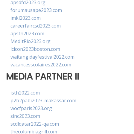
apsdfd2023.org
forumausape2023.com
imkl2023.com
careerfaircsd2023.com
apsth2023.com
MedItRio2023.org
lcicon2023boston.com
waitangidayfestival2022.com
vacancesscolaires2022.com
MEDIA PARTNER II
isth2022.com
p2b2pabi2023-makassar.com
wocfparis2023.org
sinc2023.com
scdlqatar2022-qa.com
thecolumbiagrill.com