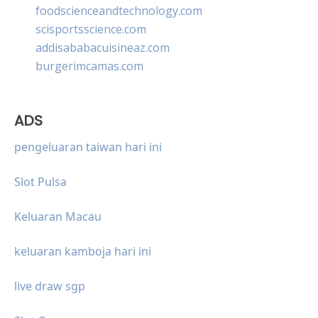
foodscienceandtechnology.com
scisportsscience.com
addisababacuisineaz.com
burgerimcamas.com
ADS
pengeluaran taiwan hari ini
Slot Pulsa
Keluaran Macau
keluaran kamboja hari ini
live draw sgp