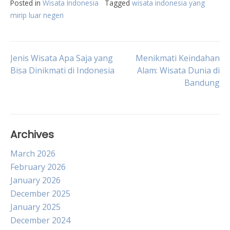
Posted in
Wisata Indonesia
Tagged
wisata indonesia yang
mirip luar negeri
Post
Jenis Wisata Apa Saja yang
Menikmati Keindahan
Bisa Dinikmati di Indonesia
Alam: Wisata Dunia di
Bandung
navigation
Archives
March 2026
February 2026
January 2026
December 2025
January 2025
December 2024