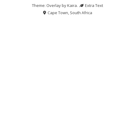
Theme: Overlay by
Kaira
.
Extra Text
Cape Town, South Africa