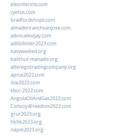
eleontennis.com
cyetus.com
bradfordshops.com
almadenranchsanjose.com
advocatevijay.com
adlibilimler2023.com
naswwebed.org
balithut-manado.org
alteregotradingcompany.org
aprce2022.com
ibie2022.com
sbcc-2022.com
AngolaOilAndGas2022.com
Convoy4Freedom2022.com
grur2023.org
hkhk2023.org
napm2023.org