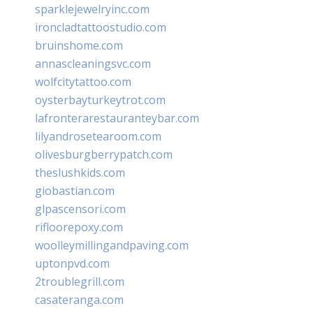
sparklejewelryinc.com
ironcladtattoostudio.com
bruinshome.com
annascleaningsvc.com
wolfcitytattoo.com
oysterbayturkeytrot.com
lafronterarestauranteybar.com
lilyandrosetearoom.com
olivesburgberrypatch.com
theslushkids.com
giobastian.com
glpascensori.com
rifloorepoxy.com
woolleymillingandpaving.com
uptonpvd.com
2troublegrill.com
casateranga.com