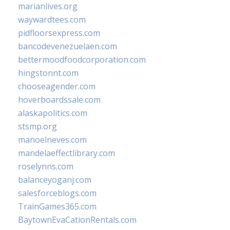
marianlives.org
waywardtees.com
pidfloorsexpress.com
bancodevenezuelaen.com
bettermoodfoodcorporation.com
hingstonnt.com
chooseagender.com
hoverboardssale.com
alaskapolitics.com
stsmp.org
manoelneves.com
mandelaeffectlibrary.com
roselynns.com
balanceyoganj.com
salesforceblogs.com
TrainGames365.com
BaytownEvaCationRentals.com