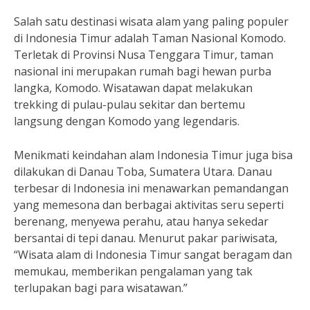
Salah satu destinasi wisata alam yang paling populer
di Indonesia Timur adalah Taman Nasional Komodo.
Terletak di Provinsi Nusa Tenggara Timur, taman
nasional ini merupakan rumah bagi hewan purba
langka, Komodo. Wisatawan dapat melakukan
trekking di pulau-pulau sekitar dan bertemu
langsung dengan Komodo yang legendaris.
Menikmati keindahan alam Indonesia Timur juga bisa
dilakukan di Danau Toba, Sumatera Utara. Danau
terbesar di Indonesia ini menawarkan pemandangan
yang memesona dan berbagai aktivitas seru seperti
berenang, menyewa perahu, atau hanya sekedar
bersantai di tepi danau. Menurut pakar pariwisata,
“Wisata alam di Indonesia Timur sangat beragam dan
memukau, memberikan pengalaman yang tak
terlupakan bagi para wisatawan.”