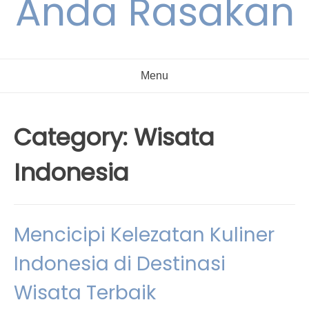
Anda Rasakan
Menu
Category:
Wisata
Indonesia
Mencicipi Kelezatan Kuliner
Indonesia di Destinasi
Wisata Terbaik