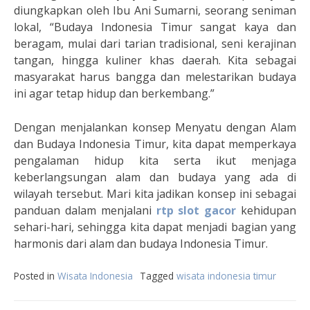
diungkapkan oleh Ibu Ani Sumarni, seorang seniman
lokal, “Budaya Indonesia Timur sangat kaya dan
beragam, mulai dari tarian tradisional, seni kerajinan
tangan, hingga kuliner khas daerah. Kita sebagai
masyarakat harus bangga dan melestarikan budaya
ini agar tetap hidup dan berkembang.”
Dengan menjalankan konsep Menyatu dengan Alam
dan Budaya Indonesia Timur, kita dapat memperkaya
pengalaman hidup kita serta ikut menjaga
keberlangsungan alam dan budaya yang ada di
wilayah tersebut. Mari kita jadikan konsep ini sebagai
panduan dalam menjalani
rtp slot gacor
kehidupan
sehari-hari, sehingga kita dapat menjadi bagian yang
harmonis dari alam dan budaya Indonesia Timur.
Posted in
Wisata Indonesia
Tagged
wisata indonesia timur