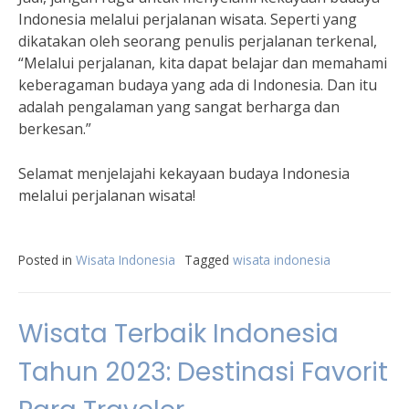
Indonesia melalui perjalanan wisata. Seperti yang
dikatakan oleh seorang penulis perjalanan terkenal,
“Melalui perjalanan, kita dapat belajar dan memahami
keberagaman budaya yang ada di Indonesia. Dan itu
adalah pengalaman yang sangat berharga dan
berkesan.”
Selamat menjelajahi kekayaan budaya Indonesia
melalui perjalanan wisata!
Posted in
Wisata Indonesia
Tagged
wisata indonesia
Wisata Terbaik Indonesia
Tahun 2023: Destinasi Favorit