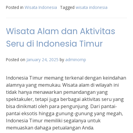
Posted in
Wisata Indonesia
Tagged
wisata indonesia
Wisata Alam dan Aktivitas
Seru di Indonesia Timur
Posted on
January 24, 2025
by
adminomp
Indonesia Timur memang terkenal dengan keindahan
alamnya yang memukau. Wisata alam di wilayah ini
tidak hanya menawarkan pemandangan yang
spektakuler, tetapi juga berbagai aktivitas seru yang
bisa dinikmati oleh para pengunjung. Dari pantai-
pantai eksotis hingga gunung-gunung yang megah,
Indonesia Timur memiliki segalanya untuk
memuaskan dahaga petualangan Anda.