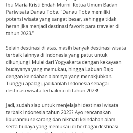
Ibu Maria Kristi Endah Murni, Ketua Umum Badan
Pariwisata Danau Toba, “Danau Toba memiliki
potensi wisata yang sangat besar, sehingga tidak
heran jika menjadi destinasi favorit para traveler di
tahun 2023.”
Selain destinasi di atas, masih banyak destinasi wisata
terbaik lainnya di Indonesia yang patut untuk
dikunjungi. Mulai dari Yogyakarta dengan kekayaan
budayanya yang memukau, hingga Labuan Bajo
dengan keindahan alamnya yang menakjubkan.
Tunggu apalagi, jadikanlah Indonesia sebagai
destinasi wisata terbaikmu di tahun 2023!
Jadi, sudah siap untuk menjelajahi destinasi wisata
terbaik Indonesia tahun 2023? Ayo rencanakan
liburanmu sekarang dan nikmati keindahan alam
serta budaya yang memukau di berbagai destinasi