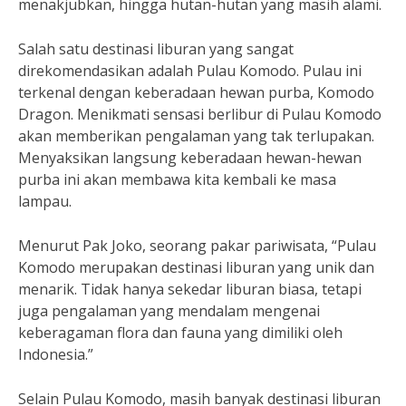
menakjubkan, hingga hutan-hutan yang masih alami.
Salah satu destinasi liburan yang sangat
direkomendasikan adalah Pulau Komodo. Pulau ini
terkenal dengan keberadaan hewan purba, Komodo
Dragon. Menikmati sensasi berlibur di Pulau Komodo
akan memberikan pengalaman yang tak terlupakan.
Menyaksikan langsung keberadaan hewan-hewan
purba ini akan membawa kita kembali ke masa
lampau.
Menurut Pak Joko, seorang pakar pariwisata, “Pulau
Komodo merupakan destinasi liburan yang unik dan
menarik. Tidak hanya sekedar liburan biasa, tetapi
juga pengalaman yang mendalam mengenai
keberagaman flora dan fauna yang dimiliki oleh
Indonesia.”
Selain Pulau Komodo, masih banyak destinasi liburan