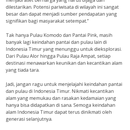
menjadi aset berharga yang harus dijaga dan
dilestarikan. Potensi pariwisata di wilayah ini sangat
besar dan dapat menjadi sumber pendapatan yang
signifikan bagi masyarakat setempat.”
Tak hanya Pulau Komodo dan Pantai Pink, masih
banyak lagi keindahan pantai dan pulau lain di
Indonesia Timur yang menunggu untuk dieksplorasi.
Dari Pulau Alor hingga Pulau Raja Ampat, setiap
destinasi menawarkan keunikan dan kecantikan alam
yang tiada tara.
Jadi, jangan ragu untuk menjelajahi keindahan pantai
dan pulau di Indonesia Timur. Nikmati kecantikan
alam yang memukau dan rasakan kedamaian yang
hanya bisa didapatkan di sana. Semoga keindahan
alam Indonesia Timur dapat terus dinikmati oleh
generasi selanjutnya.