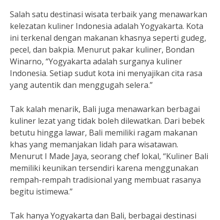
Salah satu destinasi wisata terbaik yang menawarkan
kelezatan kuliner Indonesia adalah Yogyakarta. Kota
ini terkenal dengan makanan khasnya seperti gudeg,
pecel, dan bakpia. Menurut pakar kuliner, Bondan
Winarno, “Yogyakarta adalah surganya kuliner
Indonesia. Setiap sudut kota ini menyajikan cita rasa
yang autentik dan menggugah selera.”
Tak kalah menarik, Bali juga menawarkan berbagai
kuliner lezat yang tidak boleh dilewatkan. Dari bebek
betutu hingga lawar, Bali memiliki ragam makanan
khas yang memanjakan lidah para wisatawan.
Menurut I Made Jaya, seorang chef lokal, “Kuliner Bali
memiliki keunikan tersendiri karena menggunakan
rempah-rempah tradisional yang membuat rasanya
begitu istimewa.”
Tak hanya Yogyakarta dan Bali, berbagai destinasi