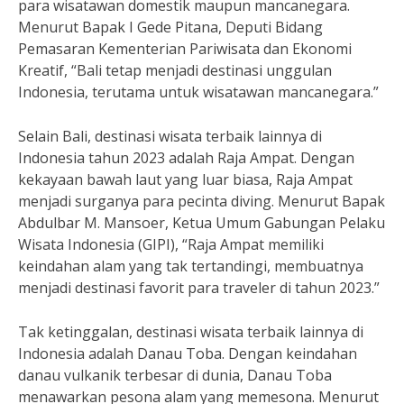
para wisatawan domestik maupun mancanegara.
Menurut Bapak I Gede Pitana, Deputi Bidang
Pemasaran Kementerian Pariwisata dan Ekonomi
Kreatif, “Bali tetap menjadi destinasi unggulan
Indonesia, terutama untuk wisatawan mancanegara.”
Selain Bali, destinasi wisata terbaik lainnya di
Indonesia tahun 2023 adalah Raja Ampat. Dengan
kekayaan bawah laut yang luar biasa, Raja Ampat
menjadi surganya para pecinta diving. Menurut Bapak
Abdulbar M. Mansoer, Ketua Umum Gabungan Pelaku
Wisata Indonesia (GIPI), “Raja Ampat memiliki
keindahan alam yang tak tertandingi, membuatnya
menjadi destinasi favorit para traveler di tahun 2023.”
Tak ketinggalan, destinasi wisata terbaik lainnya di
Indonesia adalah Danau Toba. Dengan keindahan
danau vulkanik terbesar di dunia, Danau Toba
menawarkan pesona alam yang memesona. Menurut