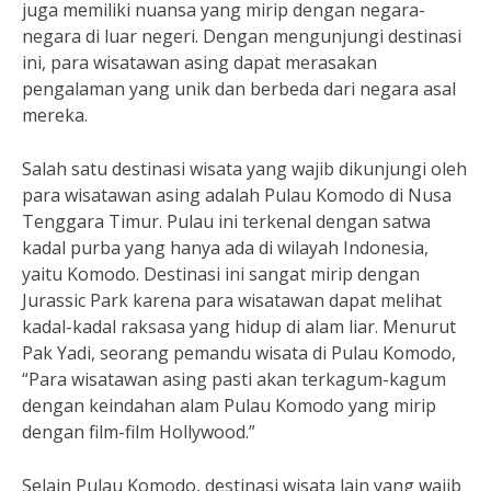
juga memiliki nuansa yang mirip dengan negara-
negara di luar negeri. Dengan mengunjungi destinasi
ini, para wisatawan asing dapat merasakan
pengalaman yang unik dan berbeda dari negara asal
mereka.
Salah satu destinasi wisata yang wajib dikunjungi oleh
para wisatawan asing adalah Pulau Komodo di Nusa
Tenggara Timur. Pulau ini terkenal dengan satwa
kadal purba yang hanya ada di wilayah Indonesia,
yaitu Komodo. Destinasi ini sangat mirip dengan
Jurassic Park karena para wisatawan dapat melihat
kadal-kadal raksasa yang hidup di alam liar. Menurut
Pak Yadi, seorang pemandu wisata di Pulau Komodo,
“Para wisatawan asing pasti akan terkagum-kagum
dengan keindahan alam Pulau Komodo yang mirip
dengan film-film Hollywood.”
Selain Pulau Komodo, destinasi wisata lain yang wajib