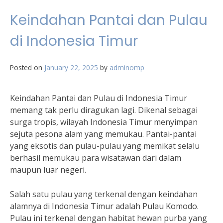
Keindahan Pantai dan Pulau
di Indonesia Timur
Posted on
January 22, 2025
by
adminomp
Keindahan Pantai dan Pulau di Indonesia Timur
memang tak perlu diragukan lagi. Dikenal sebagai
surga tropis, wilayah Indonesia Timur menyimpan
sejuta pesona alam yang memukau. Pantai-pantai
yang eksotis dan pulau-pulau yang memikat selalu
berhasil memukau para wisatawan dari dalam
maupun luar negeri.
Salah satu pulau yang terkenal dengan keindahan
alamnya di Indonesia Timur adalah Pulau Komodo.
Pulau ini terkenal dengan habitat hewan purba yang