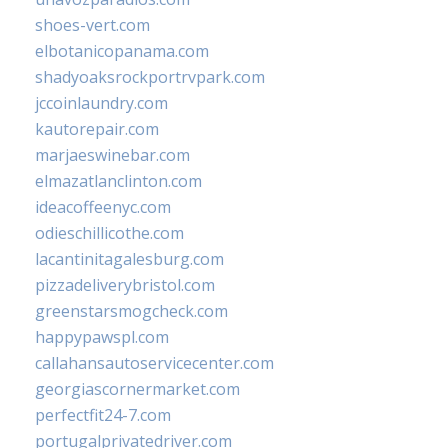
shoes-vert.com
elbotanicopanama.com
shadyoaksrockportrvpark.com
jccoinlaundry.com
kautorepair.com
marjaeswinebar.com
elmazatlanclinton.com
ideacoffeenyc.com
odieschillicothe.com
lacantinitagalesburg.com
pizzadeliverybristol.com
greenstarsmogcheck.com
happypawspl.com
callahansautoservicecenter.com
georgiascornermarket.com
perfectfit24-7.com
portugalprivatedriver.com