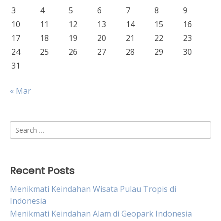
3
4
5
6
7
8
9
10
11
12
13
14
15
16
17
18
19
20
21
22
23
24
25
26
27
28
29
30
31
« Mar
Search
for:
Recent Posts
Menikmati Keindahan Wisata Pulau Tropis di
Indonesia
Menikmati Keindahan Alam di Geopark Indonesia