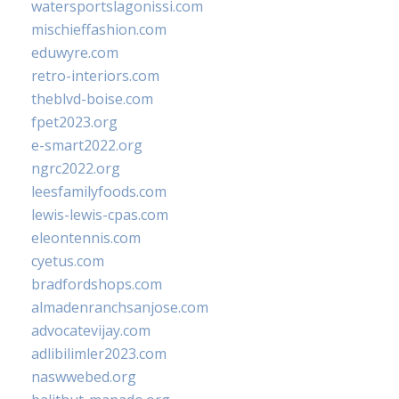
watersportslagonissi.com
mischieffashion.com
eduwyre.com
retro-interiors.com
theblvd-boise.com
fpet2023.org
e-smart2022.org
ngrc2022.org
leesfamilyfoods.com
lewis-lewis-cpas.com
eleontennis.com
cyetus.com
bradfordshops.com
almadenranchsanjose.com
advocatevijay.com
adlibilimler2023.com
naswwebed.org