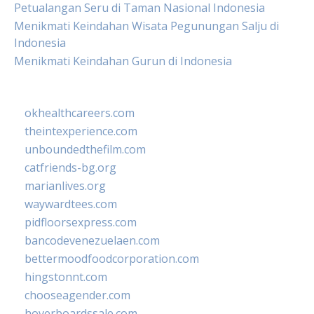
Petualangan Seru di Taman Nasional Indonesia
Menikmati Keindahan Wisata Pegunungan Salju di
Indonesia
Menikmati Keindahan Gurun di Indonesia
okhealthcareers.com
theintexperience.com
unboundedthefilm.com
catfriends-bg.org
marianlives.org
waywardtees.com
pidfloorsexpress.com
bancodevenezuelaen.com
bettermoodfoodcorporation.com
hingstonnt.com
chooseagender.com
hoverboardssale.com