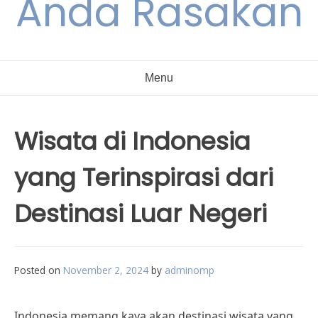
Anda Rasakan
Menu
Wisata di Indonesia
yang Terinspirasi dari
Destinasi Luar Negeri
Posted on
November 2, 2024
by
adminomp
Indonesia memang kaya akan destinasi wisata yang