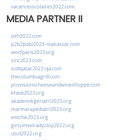
vacancesscolaires2022.com
MEDIA PARTNER II
isth2022.com
p2b2pabi2023-makassar.com
wocfparis2023.org
sinc2023.com
scdlqatar2022-qa.com
thecolumbiagrill.com
provisionscheeseandwineshoppe.com
khedi2023.org
akademikgeriatri2023.org
marmarapediatri2023.org
emchie2023.org
girisimselradyoloji2022.org
utcd2022.org