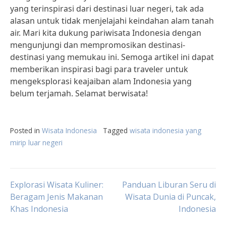
yang terinspirasi dari destinasi luar negeri, tak ada
alasan untuk tidak menjelajahi keindahan alam tanah
air. Mari kita dukung pariwisata Indonesia dengan
mengunjungi dan mempromosikan destinasi-
destinasi yang memukau ini. Semoga artikel ini dapat
memberikan inspirasi bagi para traveler untuk
mengeksplorasi keajaiban alam Indonesia yang
belum terjamah. Selamat berwisata!
Posted in
Wisata Indonesia
Tagged
wisata indonesia yang
mirip luar negeri
Post
Explorasi Wisata Kuliner:
Panduan Liburan Seru di
Beragam Jenis Makanan
Wisata Dunia di Puncak,
Khas Indonesia
Indonesia
navigation