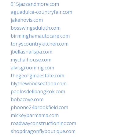
915jazzandmore.com
aguadulce-countryfair.com
jakehovis.com
bosswingsduluth.com
birminghamautocare.com
tonyscountrykitchen.com
jbellasnailspa.com
mychaihouse.com
alvisgrooming.com
thegeorginaestate.com
blythewoodseafood.com
paolosdelibangkok.com
bobacove.com
phoone24brookfield.com
mickeybarmama.com
roadwayconstructioninc.com
shopdragonflyboutique.com