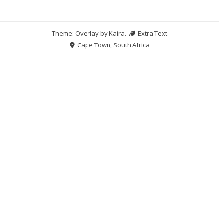
Theme: Overlay by
Kaira
.
Extra Text
Cape Town, South Africa