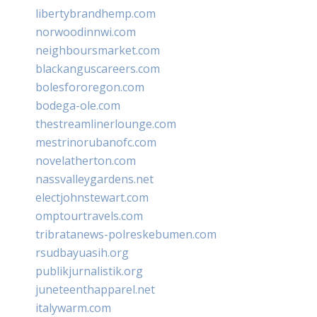
libertybrandhemp.com
norwoodinnwi.com
neighboursmarket.com
blackanguscareers.com
bolesfororegon.com
bodega-ole.com
thestreamlinerlounge.com
mestrinorubanofc.com
novelatherton.com
nassvalleygardens.net
electjohnstewart.com
omptourtravels.com
tribratanews-polreskebumen.com
rsudbayuasih.org
publikjurnalistik.org
juneteenthapparel.net
italywarm.com