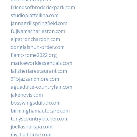
friendsofbroderickpark.com
studiopiattellina.com
jannagrillspringfield.com
fujiyamacharleston.com
elpatronchardon.com
donglaishun-order.com
fiamc-rome2022.org
mariceworldessentials.com
lafisheriarestaurant.com
915jazzandmore.com
aguadulce-countryfair.com
jakehovis.com
bosswingsduluth.com
birminghamautocare.com
tonyscountrykitchen.com
jbellasnailspa.com
mychaihouse.com