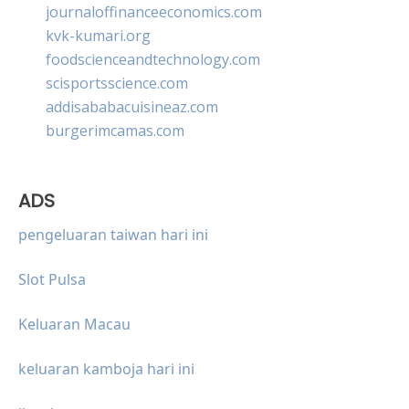
journaloffinanceeconomics.com
kvk-kumari.org
foodscienceandtechnology.com
scisportsscience.com
addisababacuisineaz.com
burgerimcamas.com
ADS
pengeluaran taiwan hari ini
Slot Pulsa
Keluaran Macau
keluaran kamboja hari ini