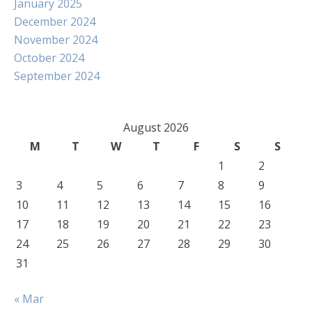
January 2025
December 2024
November 2024
October 2024
September 2024
August 2026
M
T
W
T
F
S
S
1
2
3
4
5
6
7
8
9
10
11
12
13
14
15
16
17
18
19
20
21
22
23
24
25
26
27
28
29
30
31
« Mar