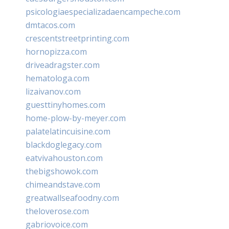
psicologiaespecializadaencampeche.com
dmtacos.com
crescentstreetprinting.com
hornopizza.com
driveadragster.com
hematologa.com
lizaivanov.com
guesttinyhomes.com
home-plow-by-meyer.com
palatelatincuisine.com
blackdoglegacy.com
eatvivahouston.com
thebigshowok.com
chimeandstave.com
greatwallseafoodny.com
theloverose.com
gabriovoice.com