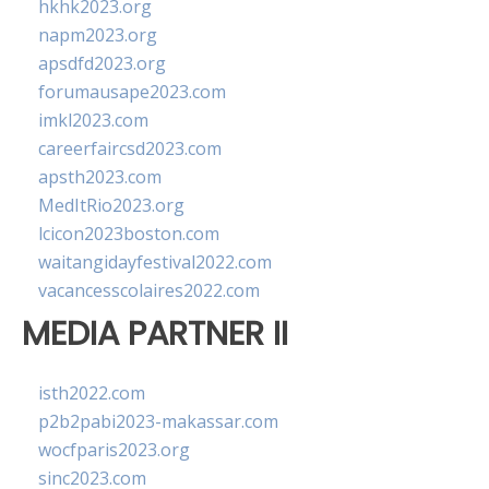
hkhk2023.org
napm2023.org
apsdfd2023.org
forumausape2023.com
imkl2023.com
careerfaircsd2023.com
apsth2023.com
MedItRio2023.org
lcicon2023boston.com
waitangidayfestival2022.com
vacancesscolaires2022.com
MEDIA PARTNER II
isth2022.com
p2b2pabi2023-makassar.com
wocfparis2023.org
sinc2023.com