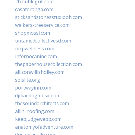
2troublegrill.com
casateranga.com
sticksandstonesstudiooh.com
walkers-treeservice.com
shopmossi.com
untamedcollectivesd.com
mxpwellness.com
infernocanine.com
thepaperhousecollection.com
allisonwillisholley.com
solslite.org
portwayinn.com
djmaddogmusic.com
thesoundarchitects.com
allin1roofing.com
keepjudgewebb.com
anatomyofadventure.com
drivancastillo.com