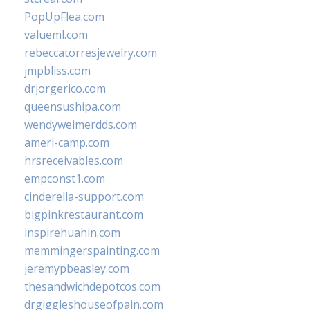
PopUpFlea.com
valueml.com
rebeccatorresjewelry.com
jmpbliss.com
drjorgerico.com
queensushipa.com
wendyweimerdds.com
ameri-camp.com
hrsreceivables.com
empconst1.com
cinderella-support.com
bigpinkrestaurant.com
inspirehuahin.com
memmingerspainting.com
jeremypbeasley.com
thesandwichdepotcos.com
drgiggleshouseofpain.com