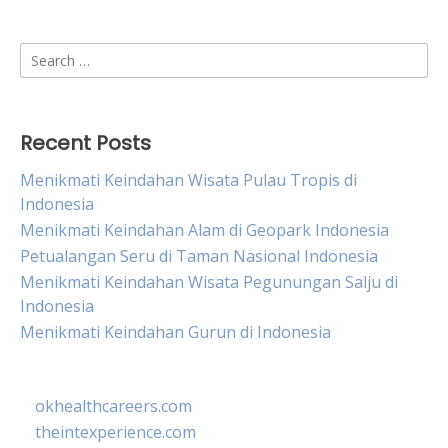
Search
for:
Recent Posts
Menikmati Keindahan Wisata Pulau Tropis di
Indonesia
Menikmati Keindahan Alam di Geopark Indonesia
Petualangan Seru di Taman Nasional Indonesia
Menikmati Keindahan Wisata Pegunungan Salju di
Indonesia
Menikmati Keindahan Gurun di Indonesia
okhealthcareers.com
theintexperience.com