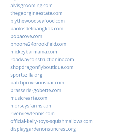
alvisgrooming.com
thegeorginaestate.com
blythewoodseafood.com
paolosdelibangkok.com
bobacove.com
phoone24brookfield.com
mickeybarmama.com
roadwayconstructioninc.com
shopdragonflyboutique.com
sportszilla.org
batchprovisionsbar.com
brasserie-gobette.com
musicrearte.com
morseysfarms.com
riverviewtennis.com
official-kelly-toys-squishmallows.com
displaygardenonsuncrest.org