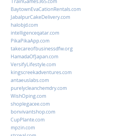
TrainGames365.com
BaytownEvaCationRentals.com
JabalpurCakeDelivery.com
halobjd.com
intelligenceqatar.com
PikaPikaApp.com
takecareofbusinessdfw.org
HamadaOfJapan.com
VersifyLifestyle.com
kingscreekadventures.com
antaeuslabs.com
purelycleanchemdry.com
WishOping.com
shoplegacee.com
bonvivantshop.com
CupPlante.com
mpzin.com
stcreal.com