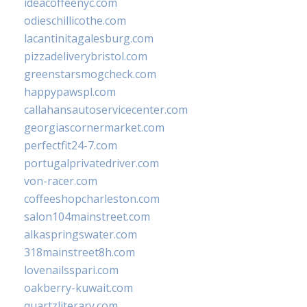
ideacoffeenyc.com
odieschillicothe.com
lacantinitagalesburg.com
pizzadeliverybristol.com
greenstarsmogcheck.com
happypawspl.com
callahansautoservicecenter.com
georgiascornermarket.com
perfectfit24-7.com
portugalprivatedriver.com
von-racer.com
coffeeshopcharleston.com
salon104mainstreet.com
alkaspringswater.com
318mainstreet8h.com
lovenailsspari.com
oakberry-kuwait.com
quartzliterary.com