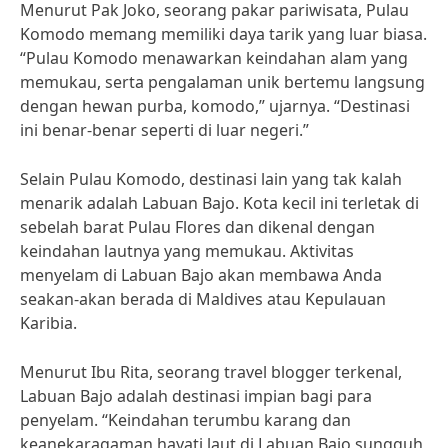
Menurut Pak Joko, seorang pakar pariwisata, Pulau
Komodo memang memiliki daya tarik yang luar biasa.
“Pulau Komodo menawarkan keindahan alam yang
memukau, serta pengalaman unik bertemu langsung
dengan hewan purba, komodo,” ujarnya. “Destinasi
ini benar-benar seperti di luar negeri.”
Selain Pulau Komodo, destinasi lain yang tak kalah
menarik adalah Labuan Bajo. Kota kecil ini terletak di
sebelah barat Pulau Flores dan dikenal dengan
keindahan lautnya yang memukau. Aktivitas
menyelam di Labuan Bajo akan membawa Anda
seakan-akan berada di Maldives atau Kepulauan
Karibia.
Menurut Ibu Rita, seorang travel blogger terkenal,
Labuan Bajo adalah destinasi impian bagi para
penyelam. “Keindahan terumbu karang dan
keanekaragaman hayati laut di Labuan Bajo sungguh