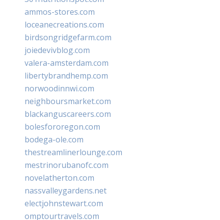
ammos-stores.com
loceanecreations.com
birdsongridgefarm.com
joiedevivblog.com
valera-amsterdam.com
libertybrandhemp.com
norwoodinnwi.com
neighboursmarket.com
blackanguscareers.com
bolesfororegon.com
bodega-ole.com
thestreamlinerlounge.com
mestrinorubanofc.com
novelatherton.com
nassvalleygardens.net
electjohnstewart.com
omptourtravels.com