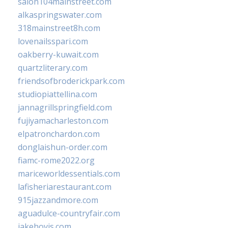
salon104mainstreet.com
alkaspringswater.com
318mainstreet8h.com
lovenailsspari.com
oakberry-kuwait.com
quartzliterary.com
friendsofbroderickpark.com
studiopiattellina.com
jannagrillspringfield.com
fujiyamacharleston.com
elpatronchardon.com
donglaishun-order.com
fiamc-rome2022.org
mariceworldessentials.com
lafisheriarestaurant.com
915jazzandmore.com
aguadulce-countryfair.com
jakehovis.com