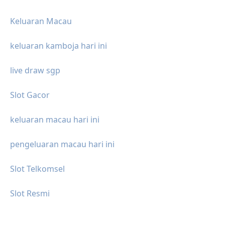
Keluaran Macau
keluaran kamboja hari ini
live draw sgp
Slot Gacor
keluaran macau hari ini
pengeluaran macau hari ini
Slot Telkomsel
Slot Resmi