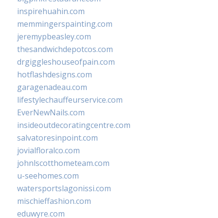
inspirehuahin.com
memmingerspainting.com
jeremypbeasley.com
thesandwichdepotcos.com
drgiggleshouseofpain.com
hotflashdesigns.com
garagenadeau.com
lifestylechauffeurservice.com
EverNewNails.com
insideoutdecoratingcentre.com
salvatoresinpoint.com
jovialfloralco.com
johnlscotthometeam.com
u-seehomes.com
watersportslagonissi.com
mischieffashion.com
eduwyre.com