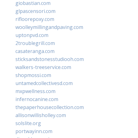
giobastian.com
glpascensori.com
rifloorepoxy.com
woolleymillingandpaving.com
uptonpvd.com
2troublegrill.com
casateranga.com
sticksandstonesstudiooh.com
walkers-treeservice.com
shopmossi.com
untamedcollectivesd.com
mxpwellness.com
infernocanine.com
thepaperhousecollection.com
allisonwillisholley.com
solslite.org
portwayinn.com