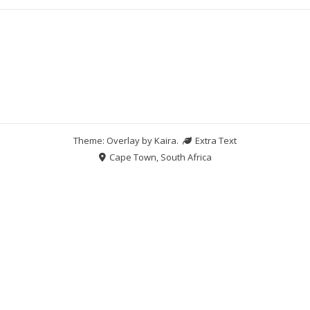
Theme: Overlay by
Kaira
.
Extra Text
Cape Town, South Africa