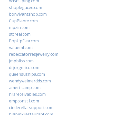
WishOping.com
shoplegacee.com
bonvivantshop.com
CupPlante.com
mpzin.com
stcreal.com
PopUpFlea.com
valueml.com
rebeccatorresjewelry.com
jmpbliss.com
drjorgerico.com
queensushipa.com
wendyweimerdds.com
ameri-camp.com
hrsreceivables.com
empconst1.com
cinderella-support.com
bigpinkrestaurant.com