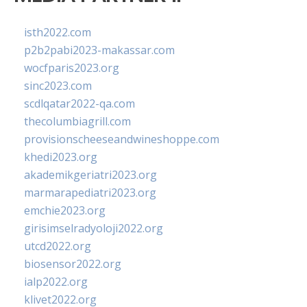
isth2022.com
p2b2pabi2023-makassar.com
wocfparis2023.org
sinc2023.com
scdlqatar2022-qa.com
thecolumbiagrill.com
provisionscheeseandwineshoppe.com
khedi2023.org
akademikgeriatri2023.org
marmarapediatri2023.org
emchie2023.org
girisimselradyoloji2022.org
utcd2022.org
biosensor2022.org
ialp2022.org
klivet2022.org