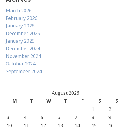
March 2026
February 2026
January 2026
December 2025
January 2025
December 2024
November 2024
October 2024
September 2024
August 2026
M
T
W
T
F
S
S
1
2
3
4
5
6
7
8
9
10
11
12
13
14
15
16