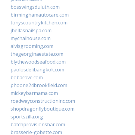
bosswingsduluth.com
birminghamautocare.com
tonyscountrykitchen.com
jbellasnailspa.com
mychaihouse.com
alvisgrooming.com
thegeorginaestate.com
blythewoodseafood.com
paolosdelibangkok.com
bobacove.com
phoone24brookfield.com
mickeybarmama.com
roadwayconstructioninc.com
shopdragonflyboutique.com
sportszilla.org
batchprovisionsbar.com
brasserie-gobette.com