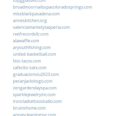
topgglasses.com
broadmoornailsspacoloradosprings.com
missblackpasadena.com
anneskitchen.org
valenciamarketytaqueria.com
reefrecordsllc.com
alawaffle.com
aryouthfishing.com
united-basketball.com
tios-tacos.com
cafecito-satx.com
graduacionviu2023.com
pecanjackstogo.com
zengardendayspa.com
sparklejewelryinc.com
ironcladtattoostudio.com
bruinshome.com
annascleaningsvc.com