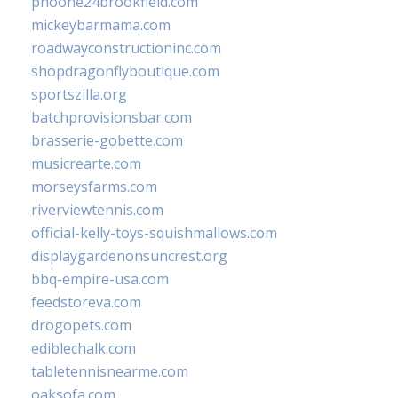
phoone24brookfield.com
mickeybarmama.com
roadwayconstructioninc.com
shopdragonflyboutique.com
sportszilla.org
batchprovisionsbar.com
brasserie-gobette.com
musicrearte.com
morseysfarms.com
riverviewtennis.com
official-kelly-toys-squishmallows.com
displaygardenonsuncrest.org
bbq-empire-usa.com
feedstoreva.com
drogopets.com
ediblechalk.com
tabletennisnearme.com
oaksofa.com