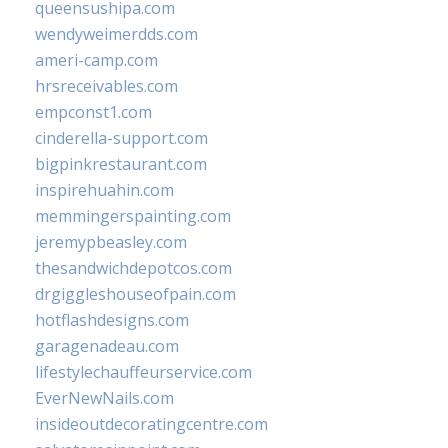
queensushipa.com
wendyweimerdds.com
ameri-camp.com
hrsreceivables.com
empconst1.com
cinderella-support.com
bigpinkrestaurant.com
inspirehuahin.com
memmingerspainting.com
jeremypbeasley.com
thesandwichdepotcos.com
drgiggleshouseofpain.com
hotflashdesigns.com
garagenadeau.com
lifestylechauffeurservice.com
EverNewNails.com
insideoutdecoratingcentre.com