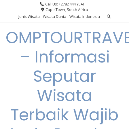
Skip
Call Us: +2782 444 YEAH
to
Cape Town, South Africa
content
Jenis Wisata
Wisata Dunia
Wisata Indonesia
OMPTOURTRAVE
– Informasi
Seputar
Wisata
Terbaik Wajib