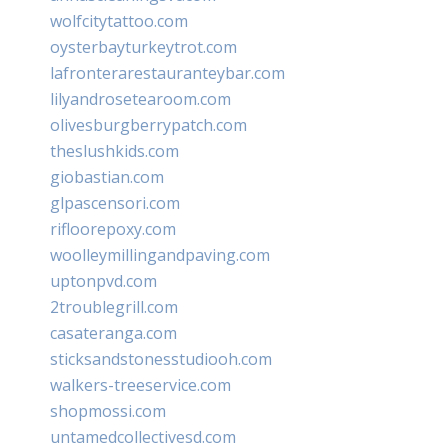
wolfcitytattoo.com
oysterbayturkeytrot.com
lafronterarestauranteybar.com
lilyandrosetearoom.com
olivesburgberrypatch.com
theslushkids.com
giobastian.com
glpascensori.com
rifloorepoxy.com
woolleymillingandpaving.com
uptonpvd.com
2troublegrill.com
casateranga.com
sticksandstonesstudiooh.com
walkers-treeservice.com
shopmossi.com
untamedcollectivesd.com