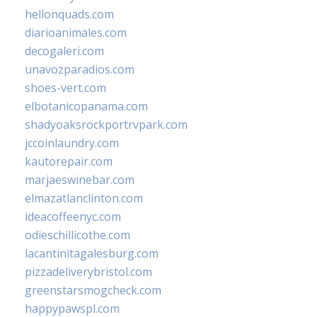
hellonquads.com
diarioanimales.com
decogaleri.com
unavozparadios.com
shoes-vert.com
elbotanicopanama.com
shadyoaksrockportrvpark.com
jccoinlaundry.com
kautorepair.com
marjaeswinebar.com
elmazatlanclinton.com
ideacoffeenyc.com
odieschillicothe.com
lacantinitagalesburg.com
pizzadeliverybristol.com
greenstarsmogcheck.com
happypawspl.com