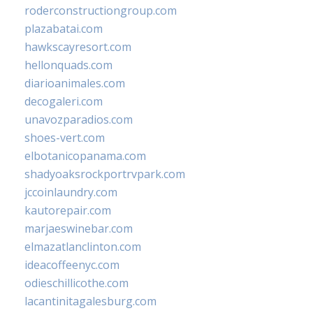
roderconstructiongroup.com
plazabatai.com
hawkscayresort.com
hellonquads.com
diarioanimales.com
decogaleri.com
unavozparadios.com
shoes-vert.com
elbotanicopanama.com
shadyoaksrockportrvpark.com
jccoinlaundry.com
kautorepair.com
marjaeswinebar.com
elmazatlanclinton.com
ideacoffeenyc.com
odieschillicothe.com
lacantinitagalesburg.com