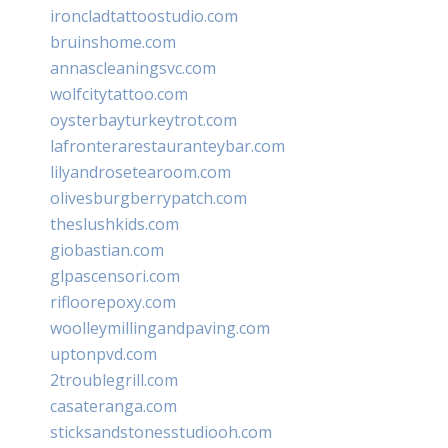
ironcladtattoostudio.com
bruinshome.com
annascleaningsvc.com
wolfcitytattoo.com
oysterbayturkeytrot.com
lafronterarestauranteybar.com
lilyandrosetearoom.com
olivesburgberrypatch.com
theslushkids.com
giobastian.com
glpascensori.com
rifloorepoxy.com
woolleymillingandpaving.com
uptonpvd.com
2troublegrill.com
casateranga.com
sticksandstonesstudiooh.com