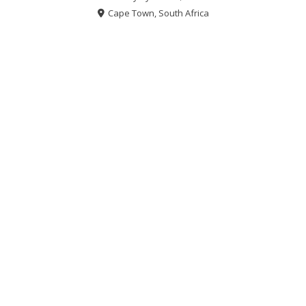
Cape Town, South Africa