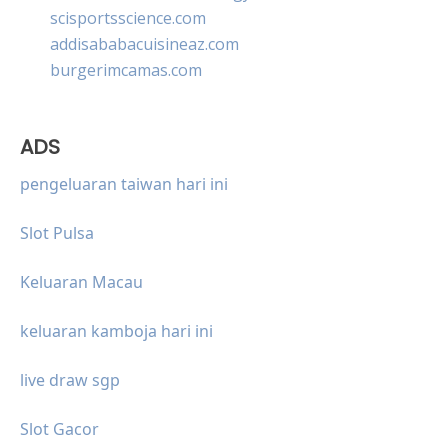
scisportsscience.com
addisababacuisineaz.com
burgerimcamas.com
ADS
pengeluaran taiwan hari ini
Slot Pulsa
Keluaran Macau
keluaran kamboja hari ini
live draw sgp
Slot Gacor