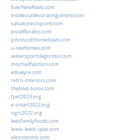
EverNewNails.com
insideoutdecoratingcentre.com
salvatoresinpoint.com
jovialfloralco.com
johnlscotthometeam.com
u-seehomes.com
watersportslagonissi.com
mischieffashion.com
eduwyre.com
retro-interiors.com
theblvd-boise.com
fpet2023.org
e-smart2022.org
ngrc2022.org
leesfamilyfoods.com
lewis-lewis-cpas.com
eleontennis.com