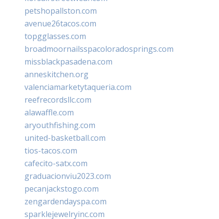
petshopallston.com
avenue26tacos.com
topgglasses.com
broadmoornailsspacoloradosprings.com
missblackpasadena.com
anneskitchen.org
valenciamarketytaqueria.com
reefrecordsllc.com
alawaffle.com
aryouthfishing.com
united-basketball.com
tios-tacos.com
cafecito-satx.com
graduacionviu2023.com
pecanjackstogo.com
zengardendayspa.com
sparklejewelryinc.com