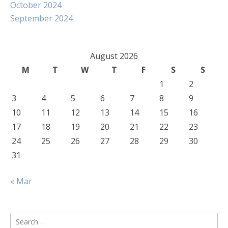
October 2024
September 2024
August 2026
M
T
W
T
F
S
S
1
2
3
4
5
6
7
8
9
10
11
12
13
14
15
16
17
18
19
20
21
22
23
24
25
26
27
28
29
30
31
« Mar
Search