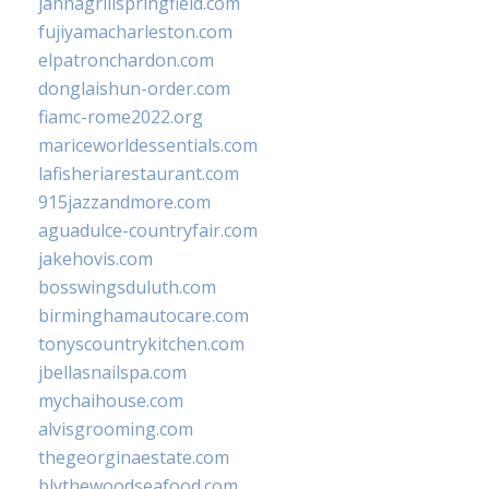
jannagrillspringfield.com
fujiyamacharleston.com
elpatronchardon.com
donglaishun-order.com
fiamc-rome2022.org
mariceworldessentials.com
lafisheriarestaurant.com
915jazzandmore.com
aguadulce-countryfair.com
jakehovis.com
bosswingsduluth.com
birminghamautocare.com
tonyscountrykitchen.com
jbellasnailspa.com
mychaihouse.com
alvisgrooming.com
thegeorginaestate.com
blythewoodseafood.com