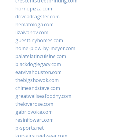
crescentstreetprinting.com
hornopizza.com
driveadragster.com
hematologa.com
lizaivanov.com
guesttinyhomes.com
home-plow-by-meyer.com
palatelatincuisine.com
blackdoglegacy.com
eatvivahouston.com
thebigshowok.com
chimeandstave.com
greatwallseafoodny.com
theloverose.com
gabriovoice.com
resinflowart.com
p-sports.net
korsairstreetwear.com