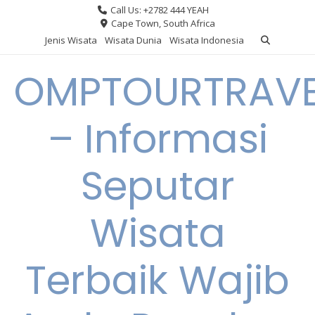
Skip
Call Us: +2782 444 YEAH
to
Cape Town, South Africa
content
Jenis Wisata
Wisata Dunia
Wisata Indonesia
OMPTOURTRAVE
– Informasi
Seputar
Wisata
Terbaik Wajib