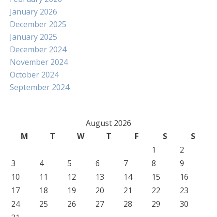
January 2026
December 2025
January 2025
December 2024
November 2024
October 2024
September 2024
August 2026
M
T
W
T
F
S
S
1
2
3
4
5
6
7
8
9
10
11
12
13
14
15
16
17
18
19
20
21
22
23
24
25
26
27
28
29
30