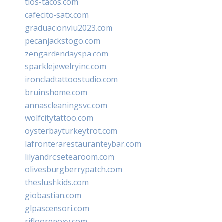
tios-tacos.com
cafecito-satx.com
graduacionviu2023.com
pecanjackstogo.com
zengardendayspa.com
sparklejewelryinc.com
ironcladtattoostudio.com
bruinshome.com
annascleaningsvc.com
wolfcitytattoo.com
oysterbayturkeytrot.com
lafronterarestauranteybar.com
lilyandrosetearoom.com
olivesburgberrypatch.com
theslushkids.com
giobastian.com
glpascensori.com
rifloorepoxy.com