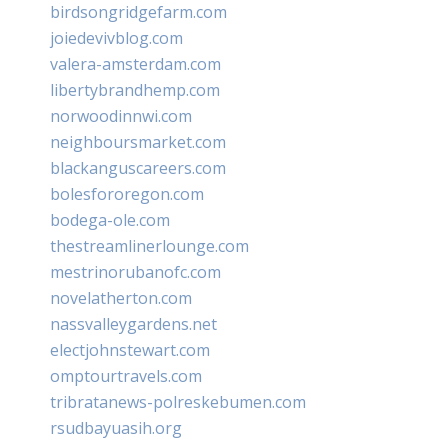
birdsongridgefarm.com
joiedevivblog.com
valera-amsterdam.com
libertybrandhemp.com
norwoodinnwi.com
neighboursmarket.com
blackanguscareers.com
bolesfororegon.com
bodega-ole.com
thestreamlinerlounge.com
mestrinorubanofc.com
novelatherton.com
nassvalleygardens.net
electjohnstewart.com
omptourtravels.com
tribratanews-polreskebumen.com
rsudbayuasih.org