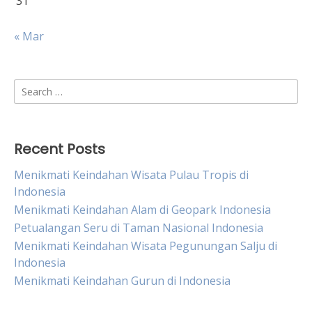
31
« Mar
Search
for:
Recent Posts
Menikmati Keindahan Wisata Pulau Tropis di
Indonesia
Menikmati Keindahan Alam di Geopark Indonesia
Petualangan Seru di Taman Nasional Indonesia
Menikmati Keindahan Wisata Pegunungan Salju di
Indonesia
Menikmati Keindahan Gurun di Indonesia