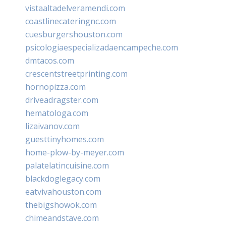
vistaaltadelveramendi.com
coastlinecateringnc.com
cuesburgershouston.com
psicologiaespecializadaencampeche.com
dmtacos.com
crescentstreetprinting.com
hornopizza.com
driveadragster.com
hematologa.com
lizaivanov.com
guesttinyhomes.com
home-plow-by-meyer.com
palatelatincuisine.com
blackdoglegacy.com
eatvivahouston.com
thebigshowok.com
chimeandstave.com