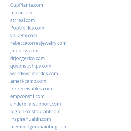
CupPlante.com
mpzin.com
stcreal.com
PopUpFlea.com
valueml.com
rebeccatorresjewelry.com
jmpbliss.com
drjorgerico.com
queensushipa.com
wendyweimerdds.com
ameri-camp.com
hrsreceivables.com
empconst1.com
cinderella-support.com
bigpinkrestaurant.com
inspirehuahin.com
memmingerspainting.com