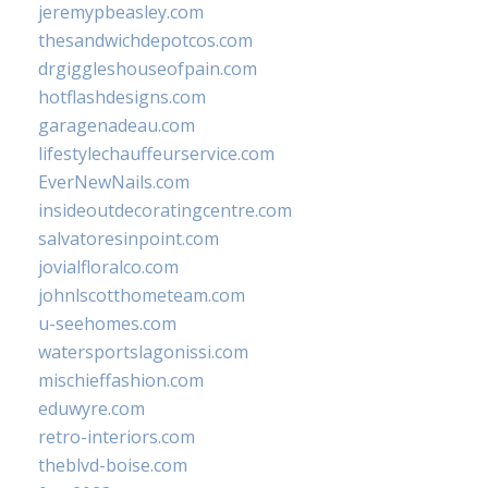
jeremypbeasley.com
thesandwichdepotcos.com
drgiggleshouseofpain.com
hotflashdesigns.com
garagenadeau.com
lifestylechauffeurservice.com
EverNewNails.com
insideoutdecoratingcentre.com
salvatoresinpoint.com
jovialfloralco.com
johnlscotthometeam.com
u-seehomes.com
watersportslagonissi.com
mischieffashion.com
eduwyre.com
retro-interiors.com
theblvd-boise.com