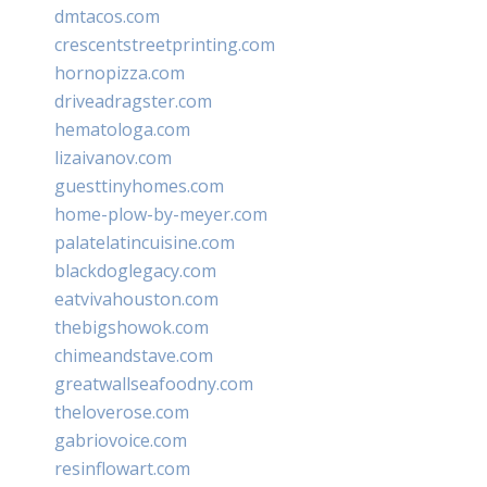
dmtacos.com
crescentstreetprinting.com
hornopizza.com
driveadragster.com
hematologa.com
lizaivanov.com
guesttinyhomes.com
home-plow-by-meyer.com
palatelatincuisine.com
blackdoglegacy.com
eatvivahouston.com
thebigshowok.com
chimeandstave.com
greatwallseafoodny.com
theloverose.com
gabriovoice.com
resinflowart.com