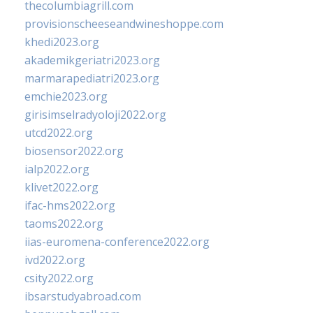
thecolumbiagrill.com
provisionscheeseandwineshoppe.com
khedi2023.org
akademikgeriatri2023.org
marmarapediatri2023.org
emchie2023.org
girisimselradyoloji2022.org
utcd2022.org
biosensor2022.org
ialp2022.org
klivet2022.org
ifac-hms2022.org
taoms2022.org
iias-euromena-conference2022.org
ivd2022.org
csity2022.org
ibsarstudyabroad.com