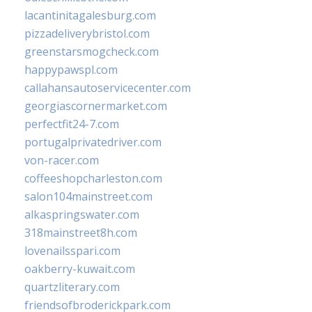
lacantinitagalesburg.com
pizzadeliverybristol.com
greenstarsmogcheck.com
happypawspl.com
callahansautoservicecenter.com
georgiascornermarket.com
perfectfit24-7.com
portugalprivatedriver.com
von-racer.com
coffeeshopcharleston.com
salon104mainstreet.com
alkaspringswater.com
318mainstreet8h.com
lovenailsspari.com
oakberry-kuwait.com
quartzliterary.com
friendsofbroderickpark.com