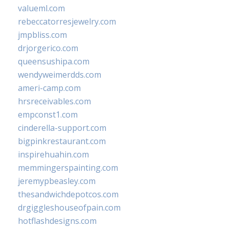
valueml.com
rebeccatorresjewelry.com
jmpbliss.com
drjorgerico.com
queensushipa.com
wendyweimerdds.com
ameri-camp.com
hrsreceivables.com
empconst1.com
cinderella-support.com
bigpinkrestaurant.com
inspirehuahin.com
memmingerspainting.com
jeremypbeasley.com
thesandwichdepotcos.com
drgiggleshouseofpain.com
hotflashdesigns.com