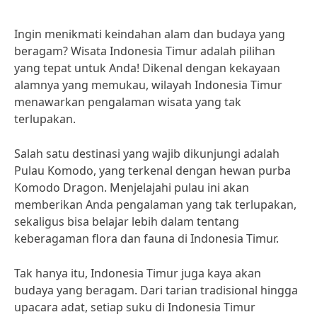
Ingin menikmati keindahan alam dan budaya yang
beragam? Wisata Indonesia Timur adalah pilihan
yang tepat untuk Anda! Dikenal dengan kekayaan
alamnya yang memukau, wilayah Indonesia Timur
menawarkan pengalaman wisata yang tak
terlupakan.
Salah satu destinasi yang wajib dikunjungi adalah
Pulau Komodo, yang terkenal dengan hewan purba
Komodo Dragon. Menjelajahi pulau ini akan
memberikan Anda pengalaman yang tak terlupakan,
sekaligus bisa belajar lebih dalam tentang
keberagaman flora dan fauna di Indonesia Timur.
Tak hanya itu, Indonesia Timur juga kaya akan
budaya yang beragam. Dari tarian tradisional hingga
upacara adat, setiap suku di Indonesia Timur