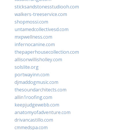
sticksandstonesstudiooh.com
walkers-treeservice.com
shopmossi.com
untamedcollectivesd.com
mxpwellness.com
infernocanine.com
thepaperhousecollection.com
allisonwillisholley.com
solslite.org
portwayinn.com
djmaddogmusic.com
thesoundarchitects.com
allin1roofing.com
keepjudgewebb.com
anatomyofadventure.com
drivancastillo.com
cmmedspa.com