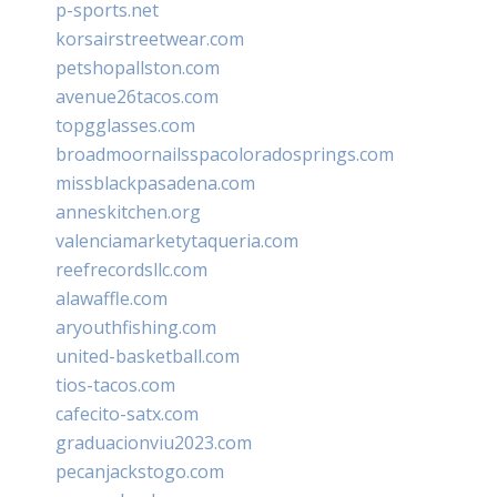
p-sports.net
korsairstreetwear.com
petshopallston.com
avenue26tacos.com
topgglasses.com
broadmoornailsspacoloradosprings.com
missblackpasadena.com
anneskitchen.org
valenciamarketytaqueria.com
reefrecordsllc.com
alawaffle.com
aryouthfishing.com
united-basketball.com
tios-tacos.com
cafecito-satx.com
graduacionviu2023.com
pecanjackstogo.com