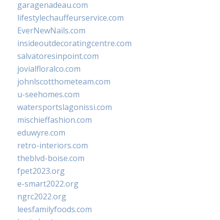
garagenadeau.com
lifestylechauffeurservice.com
EverNewNails.com
insideoutdecoratingcentre.com
salvatoresinpoint.com
jovialfloralco.com
johnlscotthometeam.com
u-seehomes.com
watersportslagonissi.com
mischieffashion.com
eduwyre.com
retro-interiors.com
theblvd-boise.com
fpet2023.org
e-smart2022.org
ngrc2022.org
leesfamilyfoods.com