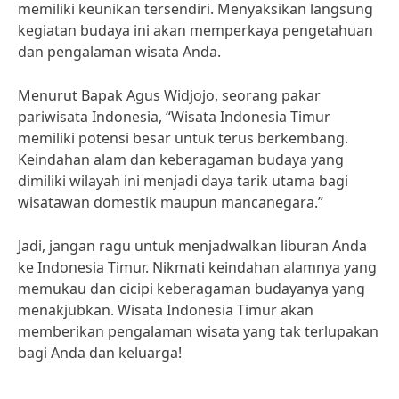
memiliki keunikan tersendiri. Menyaksikan langsung
kegiatan budaya ini akan memperkaya pengetahuan
dan pengalaman wisata Anda.
Menurut Bapak Agus Widjojo, seorang pakar
pariwisata Indonesia, “Wisata Indonesia Timur
memiliki potensi besar untuk terus berkembang.
Keindahan alam dan keberagaman budaya yang
dimiliki wilayah ini menjadi daya tarik utama bagi
wisatawan domestik maupun mancanegara.”
Jadi, jangan ragu untuk menjadwalkan liburan Anda
ke Indonesia Timur. Nikmati keindahan alamnya yang
memukau dan cicipi keberagaman budayanya yang
menakjubkan. Wisata Indonesia Timur akan
memberikan pengalaman wisata yang tak terlupakan
bagi Anda dan keluarga!