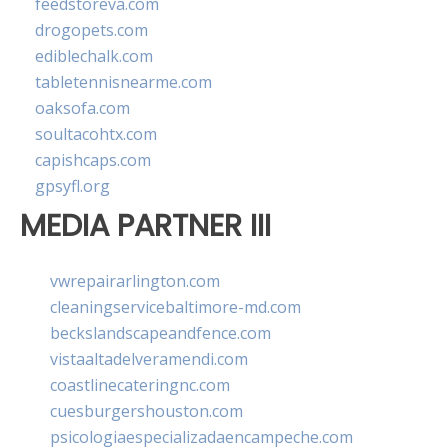
feedstoreva.com
drogopets.com
ediblechalk.com
tabletennisnearme.com
oaksofa.com
soultacohtx.com
capishcaps.com
gpsyfl.org
MEDIA PARTNER III
vwrepairarlington.com
cleaningservicebaltimore-md.com
beckslandscapeandfence.com
vistaaltadelveramendi.com
coastlinecateringnc.com
cuesburgershouston.com
psicologiaespecializadaencampeche.com