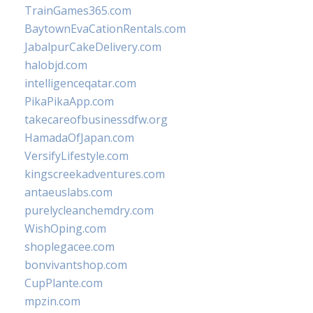
TrainGames365.com
BaytownEvaCationRentals.com
JabalpurCakeDelivery.com
halobjd.com
intelligenceqatar.com
PikaPikaApp.com
takecareofbusinessdfw.org
HamadaOfJapan.com
VersifyLifestyle.com
kingscreekadventures.com
antaeuslabs.com
purelycleanchemdry.com
WishOping.com
shoplegacee.com
bonvivantshop.com
CupPlante.com
mpzin.com