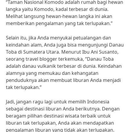
“Taman Nasional Komodo adalah rumah bagi hewan
langka yaitu Komodo, kadal terbesar di dunia.
Melihat langsung hewan-hewan langka ini akan
memberikan pengalaman yang tak terlupakan.”
Selain itu, jika Anda menyukai petualangan dan
keindahan alam, Anda juga bisa mengunjungi Danau
Toba di Sumatera Utara. Menurut Ibu Ani Susanto,
seorang travel blogger terkemuka, “Danau Toba
adalah danau vulkanik terbesar di dunia. Keindahan
alamnya yang memukau dan kehangatan
penduduknya akan membuat liburan Anda menjadi
tak terlupakan.”
Jadi, jangan ragu lagi untuk memilih Indonesia
sebagai destinasi liburan Anda berikutnya. Dengan
beragam pilihan destinasi wisata terbaik untuk
liburan tak terlupakan, Anda akan mendapatkan
pengalaman liburan yang tidak akan terlupakan.