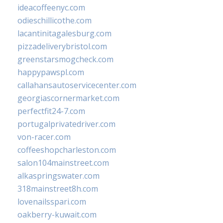
ideacoffeenyc.com
odieschillicothe.com
lacantinitagalesburg.com
pizzadeliverybristol.com
greenstarsmogcheck.com
happypawspl.com
callahansautoservicecenter.com
georgiascornermarket.com
perfectfit24-7.com
portugalprivatedriver.com
von-racer.com
coffeeshopcharleston.com
salon104mainstreet.com
alkaspringswater.com
318mainstreet8h.com
lovenailsspari.com
oakberry-kuwait.com