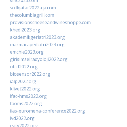
sinc2023.com
scdlqatar2022-qa.com
thecolumbiagrill.com
provisionscheeseandwineshoppe.com
khedi2023.org
akademikgeriatri2023.org
marmarapediatri2023.org
emchie2023.org
girisimselradyoloji2022.org
utcd2022.org
biosensor2022.org
ialp2022.org
klivet2022.org
ifac-hms2022.org
taoms2022.org
iias-euromena-conference2022.org
ivd2022.org
csity2022.org