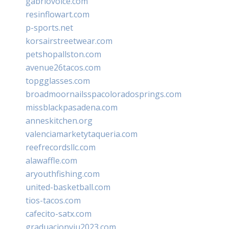
gabriovoice.com
resinflowart.com
p-sports.net
korsairstreetwear.com
petshopallston.com
avenue26tacos.com
topgglasses.com
broadmoornailsspacoloradosprings.com
missblackpasadena.com
anneskitchen.org
valenciamarketytaqueria.com
reefrecordsllc.com
alawaffle.com
aryouthfishing.com
united-basketball.com
tios-tacos.com
cafecito-satx.com
graduacionviu2023.com