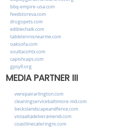
bbq-empire-usa.com
feedstoreva.com
drogopets.com
ediblechalk.com
tabletennisnearme.com
oaksofa.com
soultacohtx.com
capishcaps.com
gpsyfl.org
MEDIA PARTNER III
vwrepairarlington.com
cleaningservicebaltimore-md.com
beckslandscapeandfence.com
vistaaltadelveramendi.com
coastlinecateringnc.com