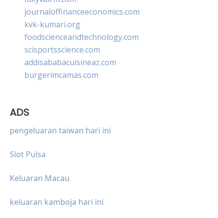
journaloffinanceeconomics.com
kvk-kumari.org
foodscienceandtechnology.com
scisportsscience.com
addisababacuisineaz.com
burgerimcamas.com
ADS
pengeluaran taiwan hari ini
Slot Pulsa
Keluaran Macau
keluaran kamboja hari ini