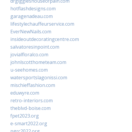
drgiggleshouseofpain.com
hotflashdesigns.com
garagenadeau.com
lifestylechauffeurservice.com
EverNewNails.com
insideoutdecoratingcentre.com
salvatoresinpoint.com
jovialfloralco.com
johnlscotthometeam.com
u-seehomes.com
watersportslagonissi.com
mischieffashion.com
eduwyre.com
retro-interiors.com
theblvd-boise.com
fpet2023.org
e-smart2022.org
ngrc2022.org