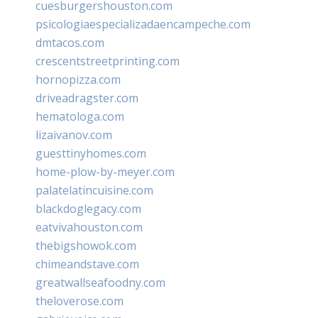
cuesburgershouston.com
psicologiaespecializadaencampeche.com
dmtacos.com
crescentstreetprinting.com
hornopizza.com
driveadragster.com
hematologa.com
lizaivanov.com
guesttinyhomes.com
home-plow-by-meyer.com
palatelatincuisine.com
blackdoglegacy.com
eatvivahouston.com
thebigshowok.com
chimeandstave.com
greatwallseafoodny.com
theloverose.com