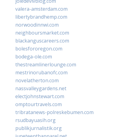
joiedevivblog.com
valera-amsterdam.com
libertybrandhemp.com
norwoodinnwi.com
neighboursmarket.com
blackanguscareers.com
bolesfororegon.com
bodega-ole.com
thestreamlinerlounge.com
mestrinorubanofc.com
novelatherton.com
nassvalleygardens.net
electjohnstewart.com
omptourtravels.com
tribratanews-polreskebumen.com
rsudbayuasih.org
publikjurnalistik.org
juneteenthapparel.net