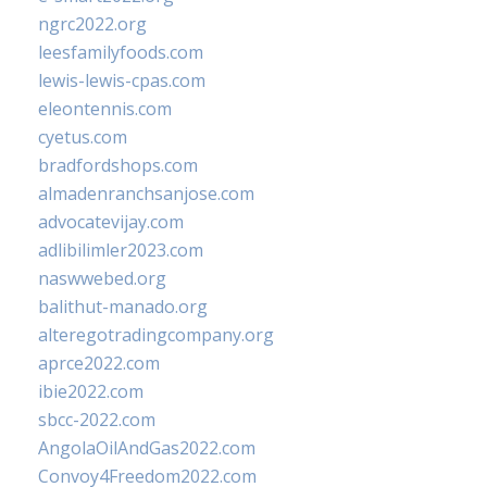
ngrc2022.org
leesfamilyfoods.com
lewis-lewis-cpas.com
eleontennis.com
cyetus.com
bradfordshops.com
almadenranchsanjose.com
advocatevijay.com
adlibilimler2023.com
naswwebed.org
balithut-manado.org
alteregotradingcompany.org
aprce2022.com
ibie2022.com
sbcc-2022.com
AngolaOilAndGas2022.com
Convoy4Freedom2022.com