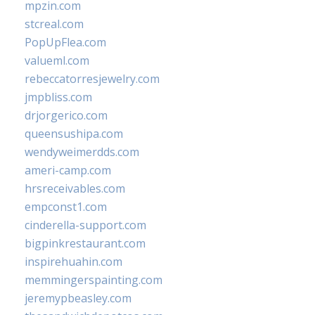
mpzin.com
stcreal.com
PopUpFlea.com
valueml.com
rebeccatorresjewelry.com
jmpbliss.com
drjorgerico.com
queensushipa.com
wendyweimerdds.com
ameri-camp.com
hrsreceivables.com
empconst1.com
cinderella-support.com
bigpinkrestaurant.com
inspirehuahin.com
memmingerspainting.com
jeremypbeasley.com