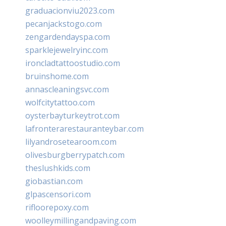
graduacionviu2023.com
pecanjackstogo.com
zengardendayspa.com
sparklejewelryinc.com
ironcladtattoostudio.com
bruinshome.com
annascleaningsvc.com
wolfcitytattoo.com
oysterbayturkeytrot.com
lafronterarestauranteybar.com
lilyandrosetearoom.com
olivesburgberrypatch.com
theslushkids.com
giobastian.com
glpascensori.com
rifloorepoxy.com
woolleymillingandpaving.com