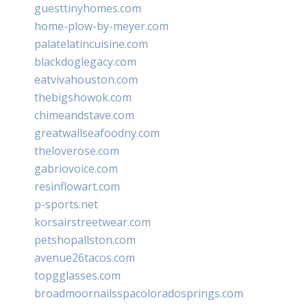
guesttinyhomes.com
home-plow-by-meyer.com
palatelatincuisine.com
blackdoglegacy.com
eatvivahouston.com
thebigshowok.com
chimeandstave.com
greatwallseafoodny.com
theloverose.com
gabriovoice.com
resinflowart.com
p-sports.net
korsairstreetwear.com
petshopallston.com
avenue26tacos.com
topgglasses.com
broadmoornailsspacoloradosprings.com