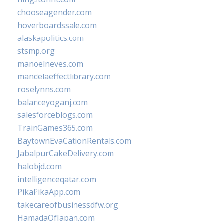
chooseagender.com
hoverboardssale.com
alaskapolitics.com
stsmp.org
manoelneves.com
mandelaeffectlibrary.com
roselynns.com
balanceyoganj.com
salesforceblogs.com
TrainGames365.com
BaytownEvaCationRentals.com
JabalpurCakeDelivery.com
halobjd.com
intelligenceqatar.com
PikaPikaApp.com
takecareofbusinessdfw.org
HamadaOfJapan.com