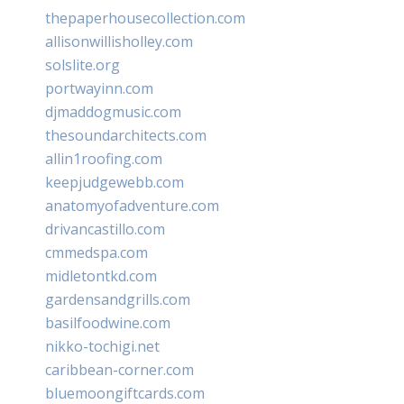
thepaperhousecollection.com
allisonwillisholley.com
solslite.org
portwayinn.com
djmaddogmusic.com
thesoundarchitects.com
allin1roofing.com
keepjudgewebb.com
anatomyofadventure.com
drivancastillo.com
cmmedspa.com
midletontkd.com
gardensandgrills.com
basilfoodwine.com
nikko-tochigi.net
caribbean-corner.com
bluemoongiftcards.com