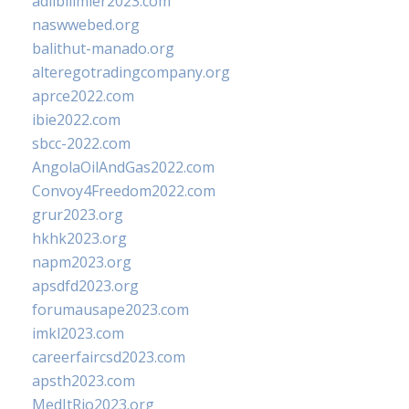
adlibilimler2023.com
naswwebed.org
balithut-manado.org
alteregotradingcompany.org
aprce2022.com
ibie2022.com
sbcc-2022.com
AngolaOilAndGas2022.com
Convoy4Freedom2022.com
grur2023.org
hkhk2023.org
napm2023.org
apsdfd2023.org
forumausape2023.com
imkl2023.com
careerfaircsd2023.com
apsth2023.com
MedItRio2023.org