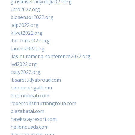
girisimselradyoloji2022.org
utcd2022.org
biosensor2022.org
ialp2022.org
klivet2022.org
ifac-hms2022.org
taoms2022.org
iias-euromena-conference2022.org
ivd2022.org
csity2022.org
ibsarstudyabroad.com
bennusehgall.com
tsecincinnati.com
roderconstructiongroup.com
plazabatai.com
hawkscayresort.com
hellonquads.com
diarioanimales.com