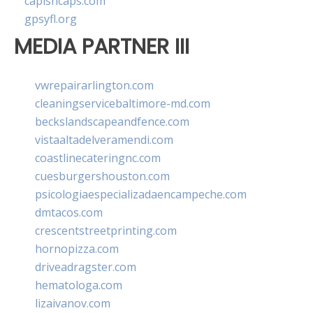
capishcaps.com
gpsyfl.org
MEDIA PARTNER III
vwrepairarlington.com
cleaningservicebaltimore-md.com
beckslandscapeandfence.com
vistaaltadelveramendi.com
coastlinecateringnc.com
cuesburgershouston.com
psicologiaespecializadaencampeche.com
dmtacos.com
crescentstreetprinting.com
hornopizza.com
driveadragster.com
hematologa.com
lizaivanov.com