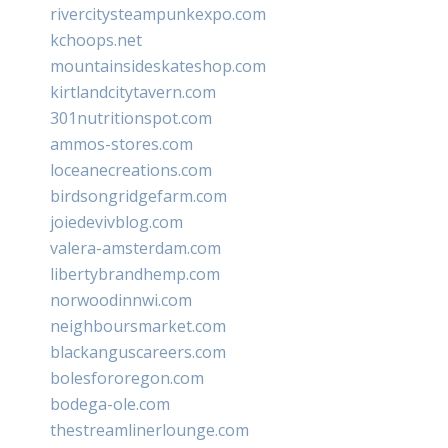
rivercitysteampunkexpo.com
kchoops.net
mountainsideskateshop.com
kirtlandcitytavern.com
301nutritionspot.com
ammos-stores.com
loceanecreations.com
birdsongridgefarm.com
joiedevivblog.com
valera-amsterdam.com
libertybrandhemp.com
norwoodinnwi.com
neighboursmarket.com
blackanguscareers.com
bolesfororegon.com
bodega-ole.com
thestreamlinerlounge.com