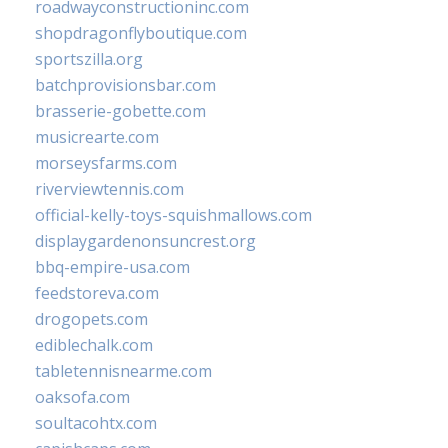
roadwayconstructioninc.com
shopdragonflyboutique.com
sportszilla.org
batchprovisionsbar.com
brasserie-gobette.com
musicrearte.com
morseysfarms.com
riverviewtennis.com
official-kelly-toys-squishmallows.com
displaygardenonsuncrest.org
bbq-empire-usa.com
feedstoreva.com
drogopets.com
ediblechalk.com
tabletennisnearme.com
oaksofa.com
soultacohtx.com