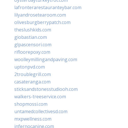
lafronterarestauranteybar.com
lilyandrosetearoom.com
olivesburgberrypatch.com
theslushkids.com
giobastian.com
glpascensori.com
rifloorepoxy.com
woolleymillingandpaving.com
uptonpvd.com
2troublegrill.com
casateranga.com
sticksandstonesstudiooh.com
walkers-treeservice.com
shopmossi.com
untamedcollectivesd.com
mxpwellness.com
infernocanine.com