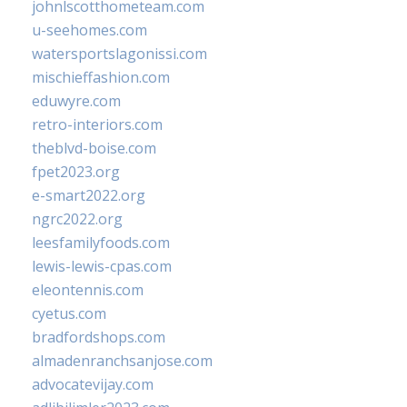
johnlscotthometeam.com
u-seehomes.com
watersportslagonissi.com
mischieffashion.com
eduwyre.com
retro-interiors.com
theblvd-boise.com
fpet2023.org
e-smart2022.org
ngrc2022.org
leesfamilyfoods.com
lewis-lewis-cpas.com
eleontennis.com
cyetus.com
bradfordshops.com
almadenranchsanjose.com
advocatevijay.com