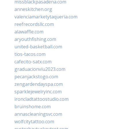
missblackpasadena.com
anneskitchen.org
valenciamarketytaqueria.com
reefrecordsllc.com
alawaffle.com
aryouthfishing.com
united-basketball.com
tios-tacos.com
cafecito-satx.com
graduacionviu2023.com
pecanjackstogo.com
zengardendayspa.com
sparklejewelryinc.com
ironcladtattoostudio.com
bruinshome.com
annascleaningsvc.com
wolfcitytattoo.com
oysterbayturkeytrot.com