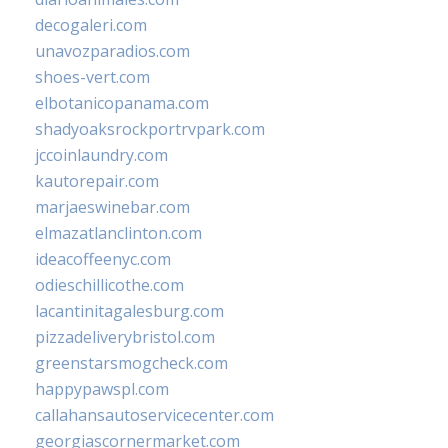
decogaleri.com
unavozparadios.com
shoes-vert.com
elbotanicopanama.com
shadyoaksrockportrvpark.com
jccoinlaundry.com
kautorepair.com
marjaeswinebar.com
elmazatlanclinton.com
ideacoffeenyc.com
odieschillicothe.com
lacantinitagalesburg.com
pizzadeliverybristol.com
greenstarsmogcheck.com
happypawspl.com
callahansautoservicecenter.com
georgiascornermarket.com