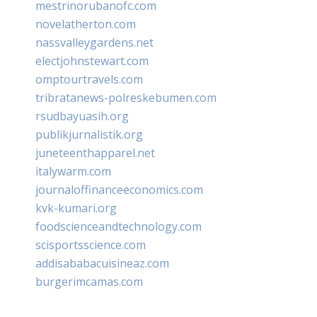
mestrinorubanofc.com
novelatherton.com
nassvalleygardens.net
electjohnstewart.com
omptourtravels.com
tribratanews-polreskebumen.com
rsudbayuasih.org
publikjurnalistik.org
juneteenthapparel.net
italywarm.com
journaloffinanceeconomics.com
kvk-kumari.org
foodscienceandtechnology.com
scisportsscience.com
addisababacuisineaz.com
burgerimcamas.com