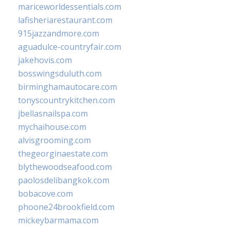
mariceworldessentials.com
lafisheriarestaurant.com
915jazzandmore.com
aguadulce-countryfair.com
jakehovis.com
bosswingsduluth.com
birminghamautocare.com
tonyscountrykitchen.com
jbellasnailspa.com
mychaihouse.com
alvisgrooming.com
thegeorginaestate.com
blythewoodseafood.com
paolosdelibangkok.com
bobacove.com
phoone24brookfield.com
mickeybarmama.com