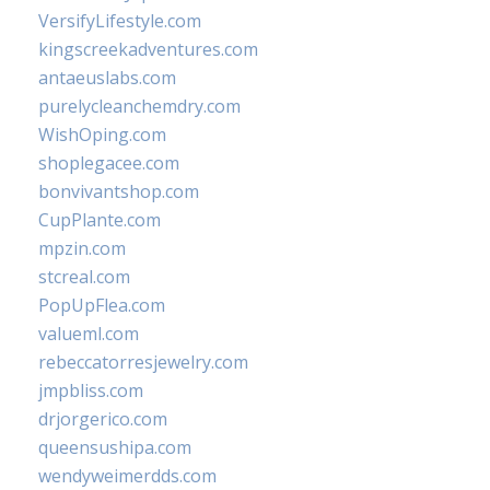
VersifyLifestyle.com
kingscreekadventures.com
antaeuslabs.com
purelycleanchemdry.com
WishOping.com
shoplegacee.com
bonvivantshop.com
CupPlante.com
mpzin.com
stcreal.com
PopUpFlea.com
valueml.com
rebeccatorresjewelry.com
jmpbliss.com
drjorgerico.com
queensushipa.com
wendyweimerdds.com