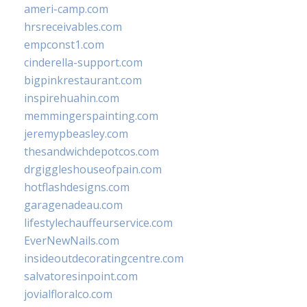
ameri-camp.com
hrsreceivables.com
empconst1.com
cinderella-support.com
bigpinkrestaurant.com
inspirehuahin.com
memmingerspainting.com
jeremypbeasley.com
thesandwichdepotcos.com
drgiggleshouseofpain.com
hotflashdesigns.com
garagenadeau.com
lifestylechauffeurservice.com
EverNewNails.com
insideoutdecoratingcentre.com
salvatoresinpoint.com
jovialfloralco.com