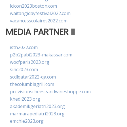
lcicon2023boston.com
waitangidayfestival2022.com
vacancesscolaires2022.com
MEDIA PARTNER II
isth2022.com
p2b2pabi2023-makassar.com
wocfparis2023.org
sinc2023.com
scdlqatar2022-qa.com
thecolumbiagrill.com
provisionscheeseandwineshoppe.com
khedi2023.org
akademikgeriatri2023.org
marmarapediatri2023.org
emchie2023.org