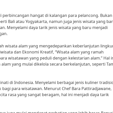
adi perbincangan hangat di kalangan para pelancong. Bukan
erti Bali atau Yogyakarta, namun juga jenis wisata yang ba
n. Menyelami daya tarik jenis wisata yang baru menjadi
gan.
dalah wisata alam yang mengedepankan keberlanjutan lingk
wisata dan Ekonomi Kreatif, “Wisata alam yang ramah
para wisatawan yang peduli dengan kelestarian alam.” Hal i
 alam yang mulai dikelola secara berkelanjutan, seperti T
minati di Indonesia. Menyelami berbagai jenis kuliner tradisi
 bagi para wisatawan. Menurut Chef Bara Pattiradjawane,
cita rasa yang sangat beragam, hal ini menjadi daya tarik