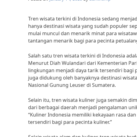
Tren wisata terkini di Indonesia sedang menj
hanya destinasi wisata yang sudah populer sep
mulai muncul dan menarik minat para wisatawa
tantangan menarik bagi para pecinta petualan
Salah satu tren wisata terkini di Indonesia a
Menurut Diah Wulandari dari Kementerian Pari
lingkungan menjadi daya tarik tersendiri bagi 
juga didukung oleh banyaknya destinasi wisata
Nasional Gunung Leuser di Sumatera.
Selain itu, tren wisata kuliner juga semakin di
dari berbagai daerah menjadi pengalaman unik
“Kuliner Indonesia memiliki kekayaan rasa dan 
tersendiri bagi para pecinta kuliner.”