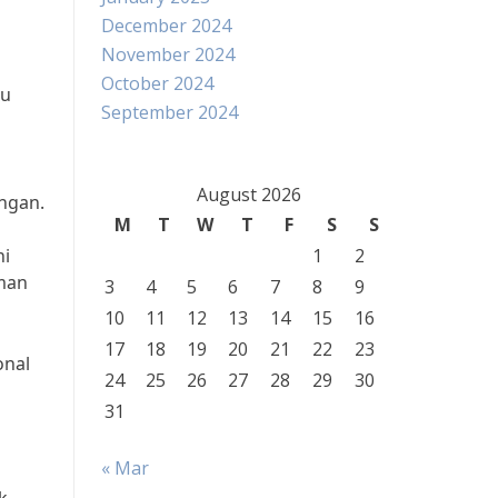
December 2024
November 2024
October 2024
ru
September 2024
August 2026
ungan.
M
T
W
T
F
S
S
ni
1
2
aman
3
4
5
6
7
8
9
10
11
12
13
14
15
16
17
18
19
20
21
22
23
onal
24
25
26
27
28
29
30
31
« Mar