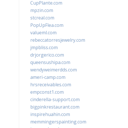
CupPlante.com
mpzin.com
stcreal.com
PopUpFlea.com
valueml.com
rebeccatorresjewelry.com
jmpbliss.com
drjorgerico.com
queensushipa.com
wendyweimerdds.com
ameri-camp.com
hrsreceivables.com
empconst1.com
cinderella-support.com
bigpinkrestaurant.com
inspirehuahin.com
memmingerspainting.com