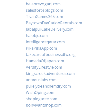
balanceyoganj.com
salesforceblogs.com
TrainGames365.com
BaytownEvaCationRentals.com
JabalpurCakeDelivery.com
halobjd.com
intelligenceqatar.com
PikaPikaApp.com
takecareofbusinessdfw.org
HamadaOfJapan.com
VersifyLifestyle.com
kingscreekadventures.com
antaeuslabs.com
purelycleanchemdry.com
WishOping.com
shoplegacee.com
bonvivantshop.com