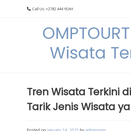
Skip
Call Us: +2782 444 YEAH
to
content
OMPTOURTR
Wisata Te
Tren Wisata Terkini 
Tarik Jenis Wisata y
Posted on
January 14, 2025
by
adminomp