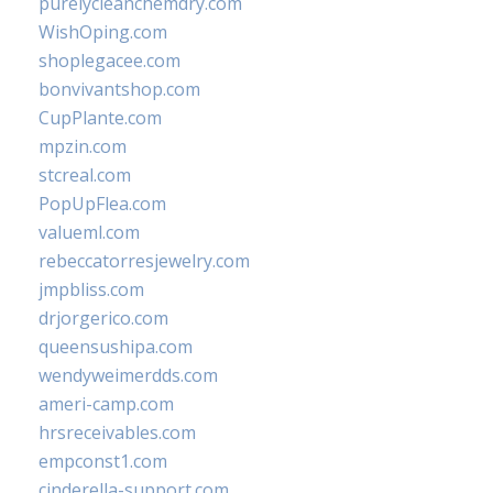
purelycleanchemdry.com
WishOping.com
shoplegacee.com
bonvivantshop.com
CupPlante.com
mpzin.com
stcreal.com
PopUpFlea.com
valueml.com
rebeccatorresjewelry.com
jmpbliss.com
drjorgerico.com
queensushipa.com
wendyweimerdds.com
ameri-camp.com
hrsreceivables.com
empconst1.com
cinderella-support.com