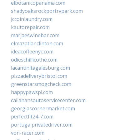
elbotanicopanama.com
shadyoaksrockportrvpark.com
jccoinlaundry.com
kautorepair.com
marjaeswinebar.com
elmazatlanclinton.com
ideacoffeenyc.com
odieschillicothe.com
lacantinitagalesburg.com
pizzadeliverybristol.com
greenstarsmogcheck.com
happypawspl.com
callahansautoservicecenter.com
georgiascornermarket.com
perfectfit24-7.com
portugalprivatedriver.com
von-racer.com