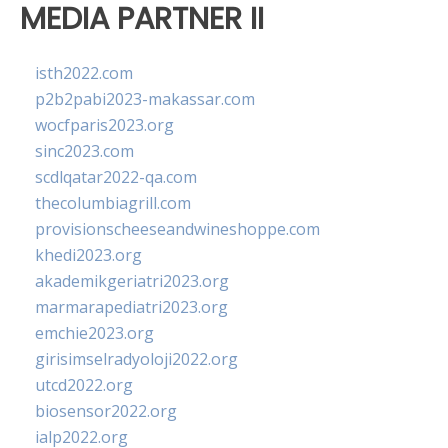
MEDIA PARTNER II
isth2022.com
p2b2pabi2023-makassar.com
wocfparis2023.org
sinc2023.com
scdlqatar2022-qa.com
thecolumbiagrill.com
provisionscheeseandwineshoppe.com
khedi2023.org
akademikgeriatri2023.org
marmarapediatri2023.org
emchie2023.org
girisimselradyoloji2022.org
utcd2022.org
biosensor2022.org
ialp2022.org