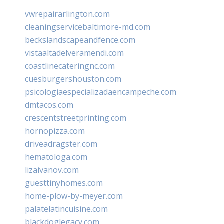
vwrepairarlington.com
cleaningservicebaltimore-md.com
beckslandscapeandfence.com
vistaaltadelveramendi.com
coastlinecateringnc.com
cuesburgershouston.com
psicologiaespecializadaencampeche.com
dmtacos.com
crescentstreetprinting.com
hornopizza.com
driveadragster.com
hematologa.com
lizaivanov.com
guesttinyhomes.com
home-plow-by-meyer.com
palatelatincuisine.com
blackdoglegacy.com