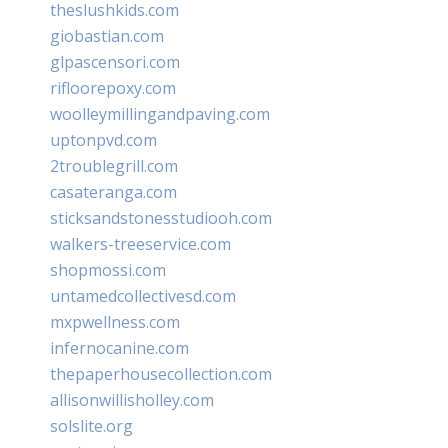
theslushkids.com
giobastian.com
glpascensori.com
rifloorepoxy.com
woolleymillingandpaving.com
uptonpvd.com
2troublegrill.com
casateranga.com
sticksandstonesstudiooh.com
walkers-treeservice.com
shopmossi.com
untamedcollectivesd.com
mxpwellness.com
infernocanine.com
thepaperhousecollection.com
allisonwillisholley.com
solslite.org