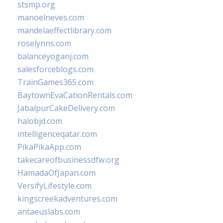
stsmp.org
manoelneves.com
mandelaeffectlibrary.com
roselynns.com
balanceyoganj.com
salesforceblogs.com
TrainGames365.com
BaytownEvaCationRentals.com
JabalpurCakeDelivery.com
halobjd.com
intelligenceqatar.com
PikaPikaApp.com
takecareofbusinessdfw.org
HamadaOfJapan.com
VersifyLifestyle.com
kingscreekadventures.com
antaeuslabs.com