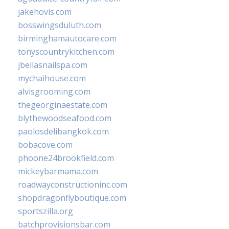
jakehovis.com
bosswingsduluth.com
birminghamautocare.com
tonyscountrykitchen.com
jbellasnailspa.com
mychaihouse.com
alvisgrooming.com
thegeorginaestate.com
blythewoodseafood.com
paolosdelibangkok.com
bobacove.com
phoone24brookfield.com
mickeybarmama.com
roadwayconstructioninc.com
shopdragonflyboutique.com
sportszilla.org
batchprovisionsbar.com