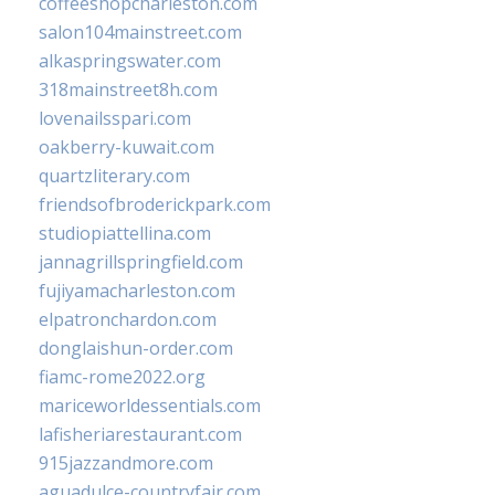
coffeeshopcharleston.com
salon104mainstreet.com
alkaspringswater.com
318mainstreet8h.com
lovenailsspari.com
oakberry-kuwait.com
quartzliterary.com
friendsofbroderickpark.com
studiopiattellina.com
jannagrillspringfield.com
fujiyamacharleston.com
elpatronchardon.com
donglaishun-order.com
fiamc-rome2022.org
mariceworldessentials.com
lafisheriarestaurant.com
915jazzandmore.com
aguadulce-countryfair.com