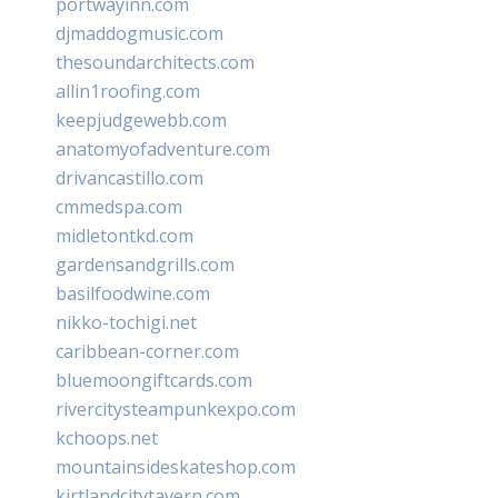
portwayinn.com
djmaddogmusic.com
thesoundarchitects.com
allin1roofing.com
keepjudgewebb.com
anatomyofadventure.com
drivancastillo.com
cmmedspa.com
midletontkd.com
gardensandgrills.com
basilfoodwine.com
nikko-tochigi.net
caribbean-corner.com
bluemoongiftcards.com
rivercitysteampunkexpo.com
kchoops.net
mountainsideskateshop.com
kirtlandcitytavern.com