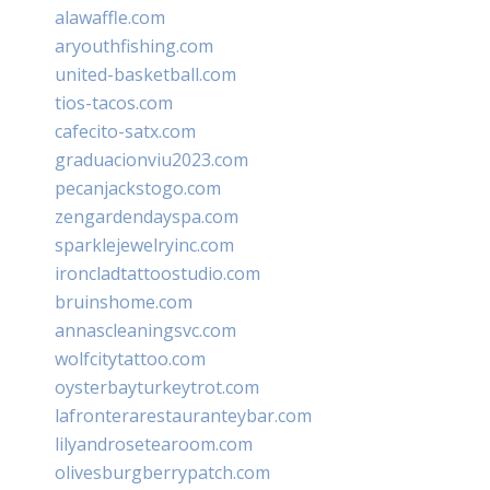
alawaffle.com
aryouthfishing.com
united-basketball.com
tios-tacos.com
cafecito-satx.com
graduacionviu2023.com
pecanjackstogo.com
zengardendayspa.com
sparklejewelryinc.com
ironcladtattoostudio.com
bruinshome.com
annascleaningsvc.com
wolfcitytattoo.com
oysterbayturkeytrot.com
lafronterarestauranteybar.com
lilyandrosetearoom.com
olivesburgberrypatch.com