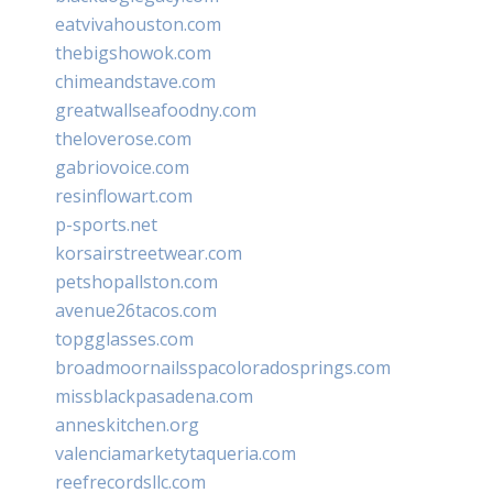
eatvivahouston.com
thebigshowok.com
chimeandstave.com
greatwallseafoodny.com
theloverose.com
gabriovoice.com
resinflowart.com
p-sports.net
korsairstreetwear.com
petshopallston.com
avenue26tacos.com
topgglasses.com
broadmoornailsspacoloradosprings.com
missblackpasadena.com
anneskitchen.org
valenciamarketytaqueria.com
reefrecordsllc.com