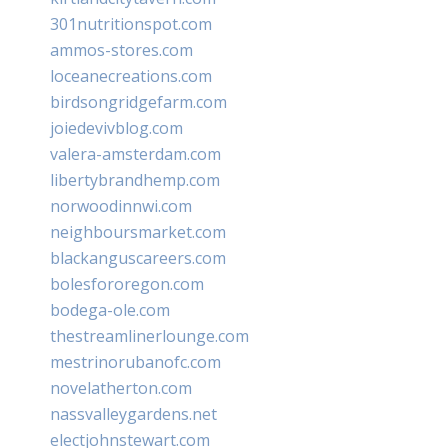
301nutritionspot.com
ammos-stores.com
loceanecreations.com
birdsongridgefarm.com
joiedevivblog.com
valera-amsterdam.com
libertybrandhemp.com
norwoodinnwi.com
neighboursmarket.com
blackanguscareers.com
bolesfororegon.com
bodega-ole.com
thestreamlinerlounge.com
mestrinorubanofc.com
novelatherton.com
nassvalleygardens.net
electjohnstewart.com