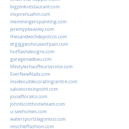
bigpinkrestaurant.com
inspirehuahin.com
memmingerspainting.com
jeremypbeasley.com
thesandwichdepotcos.com
drgiggleshouseofpain.com
hotflashdesigns.com
garagenadeau.com
lifestylechauffeurservice.com
EverNewNails.com
insideoutdecoratingcentre.com
salvatoresinpoint.com
jovialfloralco.com
johnlscotthometeam.com
u-seehomes.com
watersportslagonissi.com
mischieffashion.com