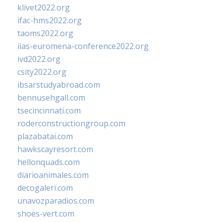
klivet2022.org
ifac-hms2022.org
taoms2022.org
iias-euromena-conference2022.org
ivd2022.org
csity2022.org
ibsarstudyabroad.com
bennusehgall.com
tsecincinnati.com
roderconstructiongroup.com
plazabatai.com
hawkscayresort.com
hellonquads.com
diarioanimales.com
decogaleri.com
unavozparadios.com
shoes-vert.com