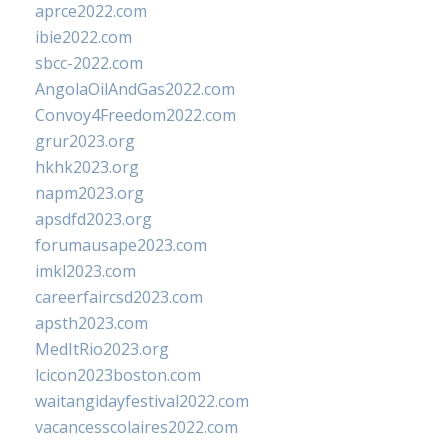
aprce2022.com
ibie2022.com
sbcc-2022.com
AngolaOilAndGas2022.com
Convoy4Freedom2022.com
grur2023.org
hkhk2023.org
napm2023.org
apsdfd2023.org
forumausape2023.com
imkl2023.com
careerfaircsd2023.com
apsth2023.com
MedItRio2023.org
lcicon2023boston.com
waitangidayfestival2022.com
vacancesscolaires2022.com