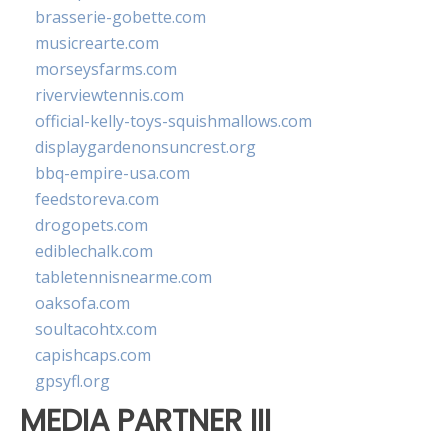
brasserie-gobette.com
musicrearte.com
morseysfarms.com
riverviewtennis.com
official-kelly-toys-squishmallows.com
displaygardenonsuncrest.org
bbq-empire-usa.com
feedstoreva.com
drogopets.com
ediblechalk.com
tabletennisnearme.com
oaksofa.com
soultacohtx.com
capishcaps.com
gpsyfl.org
MEDIA PARTNER III