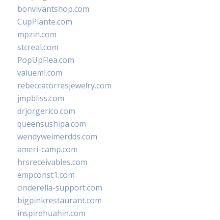
bonvivantshop.com
CupPlante.com
mpzin.com
stcreal.com
PopUpFlea.com
valueml.com
rebeccatorresjewelry.com
jmpbliss.com
drjorgerico.com
queensushipa.com
wendyweimerdds.com
ameri-camp.com
hrsreceivables.com
empconst1.com
cinderella-support.com
bigpinkrestaurant.com
inspirehuahin.com