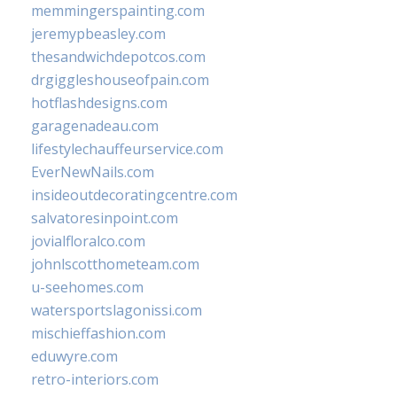
memmingerspainting.com
jeremypbeasley.com
thesandwichdepotcos.com
drgiggleshouseofpain.com
hotflashdesigns.com
garagenadeau.com
lifestylechauffeurservice.com
EverNewNails.com
insideoutdecoratingcentre.com
salvatoresinpoint.com
jovialfloralco.com
johnlscotthometeam.com
u-seehomes.com
watersportslagonissi.com
mischieffashion.com
eduwyre.com
retro-interiors.com