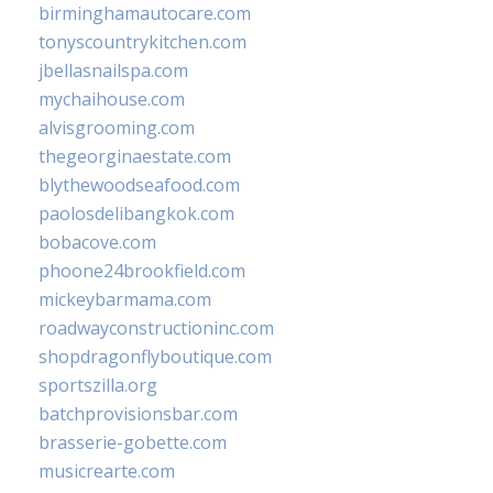
birminghamautocare.com
tonyscountrykitchen.com
jbellasnailspa.com
mychaihouse.com
alvisgrooming.com
thegeorginaestate.com
blythewoodseafood.com
paolosdelibangkok.com
bobacove.com
phoone24brookfield.com
mickeybarmama.com
roadwayconstructioninc.com
shopdragonflyboutique.com
sportszilla.org
batchprovisionsbar.com
brasserie-gobette.com
musicrearte.com