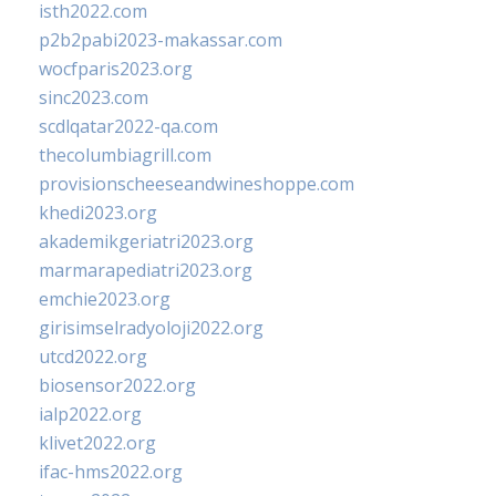
isth2022.com
p2b2pabi2023-makassar.com
wocfparis2023.org
sinc2023.com
scdlqatar2022-qa.com
thecolumbiagrill.com
provisionscheeseandwineshoppe.com
khedi2023.org
akademikgeriatri2023.org
marmarapediatri2023.org
emchie2023.org
girisimselradyoloji2022.org
utcd2022.org
biosensor2022.org
ialp2022.org
klivet2022.org
ifac-hms2022.org