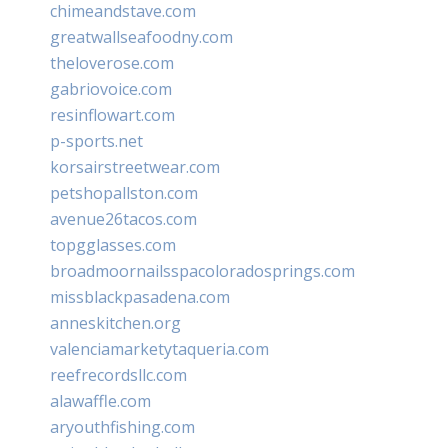
chimeandstave.com
greatwallseafoodny.com
theloverose.com
gabriovoice.com
resinflowart.com
p-sports.net
korsairstreetwear.com
petshopallston.com
avenue26tacos.com
topgglasses.com
broadmoornailsspacoloradosprings.com
missblackpasadena.com
anneskitchen.org
valenciamarketytaqueria.com
reefrecordsllc.com
alawaffle.com
aryouthfishing.com