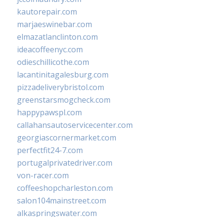
kautorepair.com
marjaeswinebar.com
elmazatlanclinton.com
ideacoffeenyc.com
odieschillicothe.com
lacantinitagalesburg.com
pizzadeliverybristol.com
greenstarsmogcheck.com
happypawspl.com
callahansautoservicecenter.com
georgiascornermarket.com
perfectfit24-7.com
portugalprivatedriver.com
von-racer.com
coffeeshopcharleston.com
salon104mainstreet.com
alkaspringswater.com