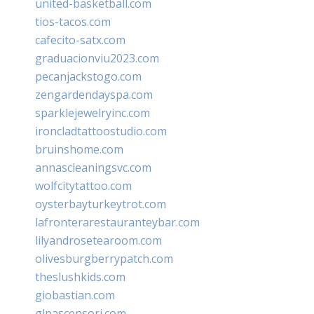
united-basketball.com
tios-tacos.com
cafecito-satx.com
graduacionviu2023.com
pecanjackstogo.com
zengardendayspa.com
sparklejewelryinc.com
ironcladtattoostudio.com
bruinshome.com
annascleaningsvc.com
wolfcitytattoo.com
oysterbayturkeytrot.com
lafronterarestauranteybar.com
lilyandrosetearoom.com
olivesburgberrypatch.com
theslushkids.com
giobastian.com
glpascensori.com