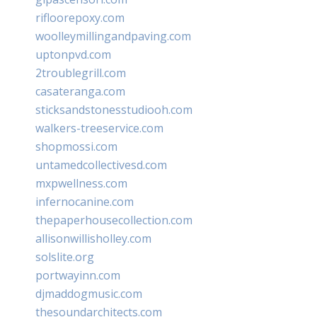
rifloorepoxy.com
woolleymillingandpaving.com
uptonpvd.com
2troublegrill.com
casateranga.com
sticksandstonesstudiooh.com
walkers-treeservice.com
shopmossi.com
untamedcollectivesd.com
mxpwellness.com
infernocanine.com
thepaperhousecollection.com
allisonwillisholley.com
solslite.org
portwayinn.com
djmaddogmusic.com
thesoundarchitects.com