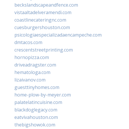
beckslandscapeandfence.com
vistaaltadelveramendi.com
coastlinecateringnc.com
cuesburgershouston.com
psicologiaespecializadaencampeche.com
dmtacos.com
crescentstreetprinting.com
hornopizza.com
driveadragster.com
hematologa.com
lizaivanov.com
guesttinyhomes.com
home-plow-by-meyer.com
palatelatincuisine.com
blackdoglegacy.com
eatvivahouston.com
thebigshowok.com