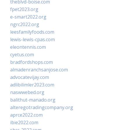
theblvd-boise.com
fpet2023.org
e-smart2022.org
ngrc2022.org
leesfamilyfoods.com
lewis-lewis-cpas.com
eleontennis.com
cyetus.com
bradfordshops.com
almadenranchsanjose.com
advocatevijay.com
adlibilimler2023.com
naswwebed.org
balithut-manado.org
alteregotradingcompany.org
aprce2022.com
ibie2022.com