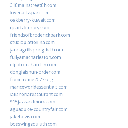
318mainstreet8h.com
lovenailsspari.com
oakberry-kuwait.com
quartzliterary.com
friendsofbroderickpark.com
studiopiattellina.com
jannagrillspringfield.com
fujiyamacharleston.com
elpatronchardon.com
donglaishun-order.com
fiamc-rome2022.org
mariceworldessentials.com
lafisheriarestaurant.com
915jazzandmore.com
aguadulce-countryfair.com
jakehovis.com
bosswingsduluth.com