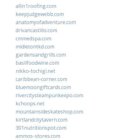
allin1roofing.com
keepjudgewebb.com
anatomyofadventure.com
drivancastillo.com
cmmedspa.com
midletontkd.com
gardensandgrills.com
basilfoodwine.com
nikko-tochigi.net
caribbean-corner.com
bluemoongiftcards.com
rivercitysteampunkexpo.com
kchoops.net
mountainsideskateshop.com
kirtlandcitytavern.com
301nutritionspot.com
ammos-stores.com