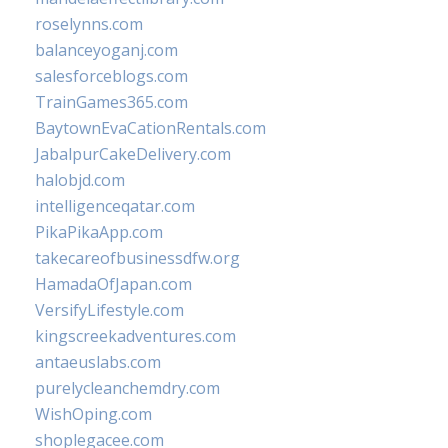
roselynns.com
balanceyoganj.com
salesforceblogs.com
TrainGames365.com
BaytownEvaCationRentals.com
JabalpurCakeDelivery.com
halobjd.com
intelligenceqatar.com
PikaPikaApp.com
takecareofbusinessdfw.org
HamadaOfJapan.com
VersifyLifestyle.com
kingscreekadventures.com
antaeuslabs.com
purelycleanchemdry.com
WishOping.com
shoplegacee.com