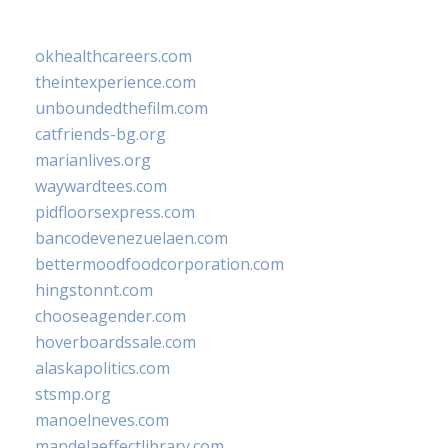
okhealthcareers.com
theintexperience.com
unboundedthefilm.com
catfriends-bg.org
marianlives.org
waywardtees.com
pidfloorsexpress.com
bancodevenezuelaen.com
bettermoodfoodcorporation.com
hingstonnt.com
chooseagender.com
hoverboardssale.com
alaskapolitics.com
stsmp.org
manoelneves.com
mandelaeffectlibrary.com