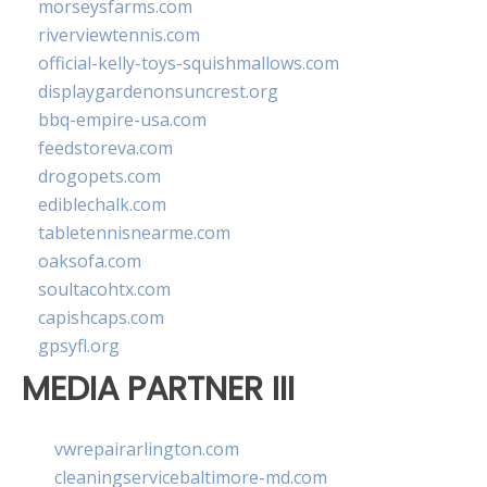
morseysfarms.com
riverviewtennis.com
official-kelly-toys-squishmallows.com
displaygardenonsuncrest.org
bbq-empire-usa.com
feedstoreva.com
drogopets.com
ediblechalk.com
tabletennisnearme.com
oaksofa.com
soultacohtx.com
capishcaps.com
gpsyfl.org
MEDIA PARTNER III
vwrepairarlington.com
cleaningservicebaltimore-md.com