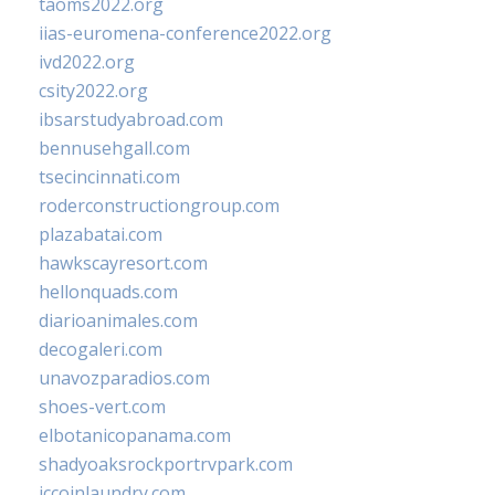
taoms2022.org
iias-euromena-conference2022.org
ivd2022.org
csity2022.org
ibsarstudyabroad.com
bennusehgall.com
tsecincinnati.com
roderconstructiongroup.com
plazabatai.com
hawkscayresort.com
hellonquads.com
diarioanimales.com
decogaleri.com
unavozparadios.com
shoes-vert.com
elbotanicopanama.com
shadyoaksrockportrvpark.com
jccoinlaundry.com