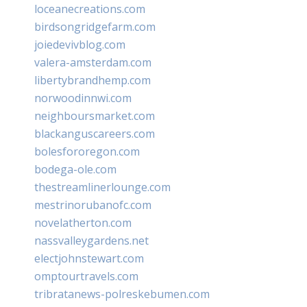
loceanecreations.com
birdsongridgefarm.com
joiedevivblog.com
valera-amsterdam.com
libertybrandhemp.com
norwoodinnwi.com
neighboursmarket.com
blackanguscareers.com
bolesfororegon.com
bodega-ole.com
thestreamlinerlounge.com
mestrinorubanofc.com
novelatherton.com
nassvalleygardens.net
electjohnstewart.com
omptourtravels.com
tribratanews-polreskebumen.com