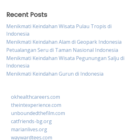
Recent Posts
Menikmati Keindahan Wisata Pulau Tropis di
Indonesia
Menikmati Keindahan Alam di Geopark Indonesia
Petualangan Seru di Taman Nasional Indonesia
Menikmati Keindahan Wisata Pegunungan Salju di
Indonesia
Menikmati Keindahan Gurun di Indonesia
okhealthcareers.com
theintexperience.com
unboundedthefilm.com
catfriends-bg.org
marianlives.org
waywardtees.com