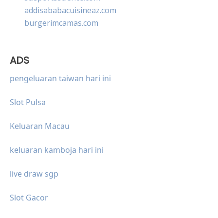
addisababacuisineaz.com
burgerimcamas.com
ADS
pengeluaran taiwan hari ini
Slot Pulsa
Keluaran Macau
keluaran kamboja hari ini
live draw sgp
Slot Gacor