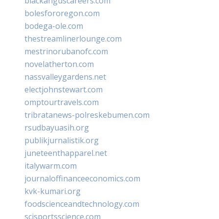
blackanguscareers.com
bolesfororegon.com
bodega-ole.com
thestreamlinerlounge.com
mestrinorubanofc.com
novelatherton.com
nassvalleygardens.net
electjohnstewart.com
omptourtravels.com
tribratanews-polreskebumen.com
rsudbayuasih.org
publikjurnalistik.org
juneteenthapparel.net
italywarm.com
journaloffinanceeconomics.com
kvk-kumari.org
foodscienceandtechnology.com
scisportsscience.com