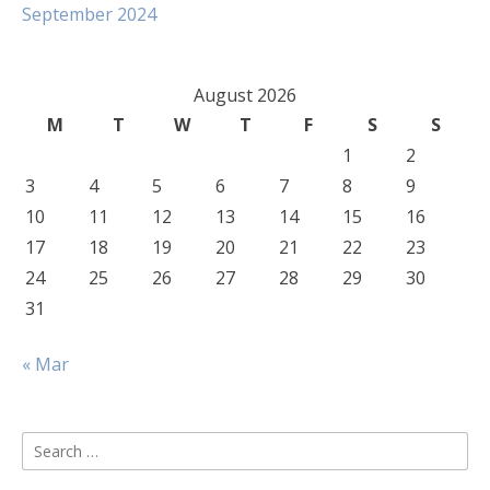
September 2024
August 2026
M
T
W
T
F
S
S
1
2
3
4
5
6
7
8
9
10
11
12
13
14
15
16
17
18
19
20
21
22
23
24
25
26
27
28
29
30
31
« Mar
Search
for: