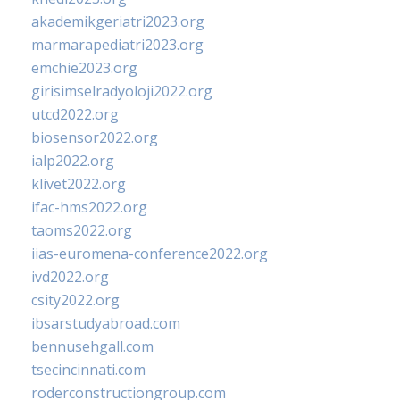
akademikgeriatri2023.org
marmarapediatri2023.org
emchie2023.org
girisimselradyoloji2022.org
utcd2022.org
biosensor2022.org
ialp2022.org
klivet2022.org
ifac-hms2022.org
taoms2022.org
iias-euromena-conference2022.org
ivd2022.org
csity2022.org
ibsarstudyabroad.com
bennusehgall.com
tsecincinnati.com
roderconstructiongroup.com