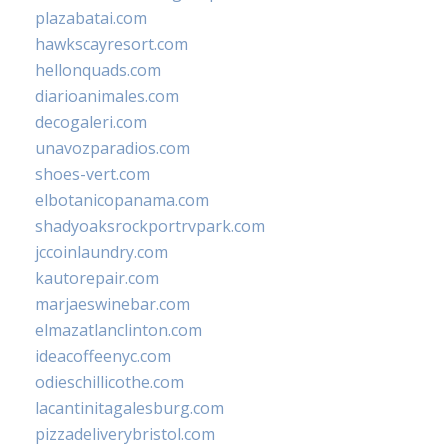
plazabatai.com
hawkscayresort.com
hellonquads.com
diarioanimales.com
decogaleri.com
unavozparadios.com
shoes-vert.com
elbotanicopanama.com
shadyoaksrockportrvpark.com
jccoinlaundry.com
kautorepair.com
marjaeswinebar.com
elmazatlanclinton.com
ideacoffeenyc.com
odieschillicothe.com
lacantinitagalesburg.com
pizzadeliverybristol.com