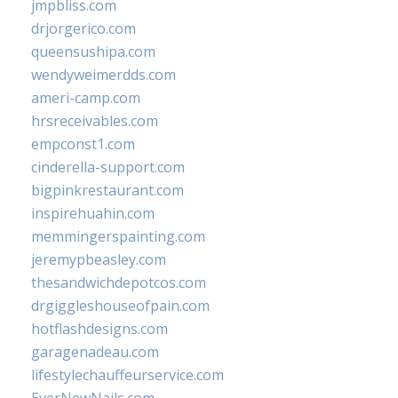
jmpbliss.com
drjorgerico.com
queensushipa.com
wendyweimerdds.com
ameri-camp.com
hrsreceivables.com
empconst1.com
cinderella-support.com
bigpinkrestaurant.com
inspirehuahin.com
memmingerspainting.com
jeremypbeasley.com
thesandwichdepotcos.com
drgiggleshouseofpain.com
hotflashdesigns.com
garagenadeau.com
lifestylechauffeurservice.com