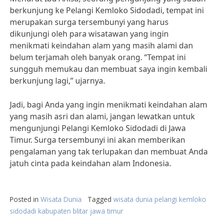
berkunjung ke Pelangi Kemloko Sidodadi, tempat ini
merupakan surga tersembunyi yang harus
dikunjungi oleh para wisatawan yang ingin
menikmati keindahan alam yang masih alami dan
belum terjamah oleh banyak orang. “Tempat ini
sungguh memukau dan membuat saya ingin kembali
berkunjung lagi,” ujarnya.
Jadi, bagi Anda yang ingin menikmati keindahan alam
yang masih asri dan alami, jangan lewatkan untuk
mengunjungi Pelangi Kemloko Sidodadi di Jawa
Timur. Surga tersembunyi ini akan memberikan
pengalaman yang tak terlupakan dan membuat Anda
jatuh cinta pada keindahan alam Indonesia.
Posted in
Wisata Dunia
Tagged
wisata dunia pelangi kemloko
sidodadi kabupaten blitar jawa timur