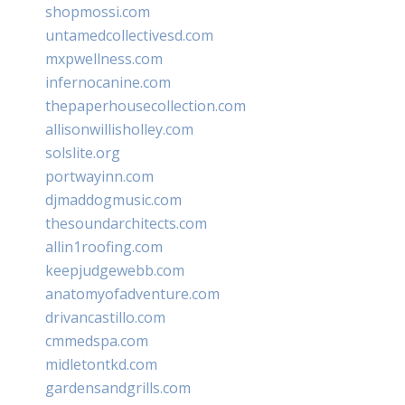
shopmossi.com
untamedcollectivesd.com
mxpwellness.com
infernocanine.com
thepaperhousecollection.com
allisonwillisholley.com
solslite.org
portwayinn.com
djmaddogmusic.com
thesoundarchitects.com
allin1roofing.com
keepjudgewebb.com
anatomyofadventure.com
drivancastillo.com
cmmedspa.com
midletontkd.com
gardensandgrills.com