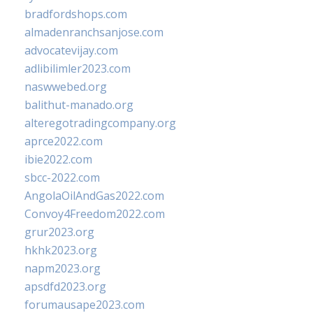
bradfordshops.com
almadenranchsanjose.com
advocatevijay.com
adlibilimler2023.com
naswwebed.org
balithut-manado.org
alteregotradingcompany.org
aprce2022.com
ibie2022.com
sbcc-2022.com
AngolaOilAndGas2022.com
Convoy4Freedom2022.com
grur2023.org
hkhk2023.org
napm2023.org
apsdfd2023.org
forumausape2023.com