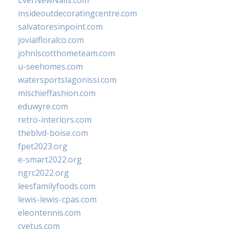
EverNewNails.com
insideoutdecoratingcentre.com
salvatoresinpoint.com
jovialfloralco.com
johnlscotthometeam.com
u-seehomes.com
watersportslagonissi.com
mischieffashion.com
eduwyre.com
retro-interiors.com
theblvd-boise.com
fpet2023.org
e-smart2022.org
ngrc2022.org
leesfamilyfoods.com
lewis-lewis-cpas.com
eleontennis.com
cyetus.com