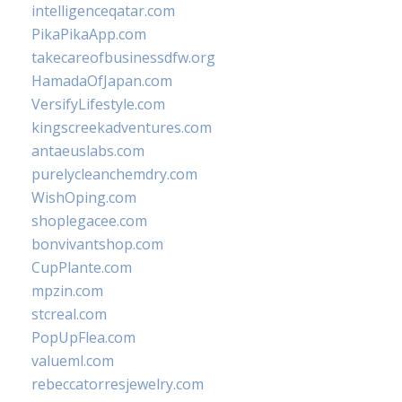
intelligenceqatar.com
PikaPikaApp.com
takecareofbusinessdfw.org
HamadaOfJapan.com
VersifyLifestyle.com
kingscreekadventures.com
antaeuslabs.com
purelycleanchemdry.com
WishOping.com
shoplegacee.com
bonvivantshop.com
CupPlante.com
mpzin.com
stcreal.com
PopUpFlea.com
valueml.com
rebeccatorresjewelry.com