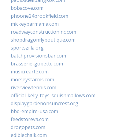
paolosdelibangkok.com
bobacove.com
phoone24brookfield.com
mickeybarmama.com
roadwayconstructioninc.com
shopdragonflyboutique.com
sportszilla.org
batchprovisionsbar.com
brasserie-gobette.com
musicrearte.com
morseysfarms.com
riverviewtennis.com
official-kelly-toys-squishmallows.com
displaygardenonsuncrest.org
bbq-empire-usa.com
feedstoreva.com
drogopets.com
ediblechalk.com