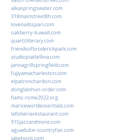
salon104mainstreet.com
alkaspringswater.com
318mainstreet8h.com
lovenailsspari.com
oakberry-kuwait.com
quartzliterary.com
friendsofbroderickpark.com
studiopiattellina.com
jannagrillspringfield.com
fujiyamacharleston.com
elpatronchardon.com
donglaishun-order.com
fiamc-rome2022.org
mariceworldessentials.com
lafisheriarestaurant.com
915jazzandmore.com
aguadulce-countryfair.com
jakehovis.com