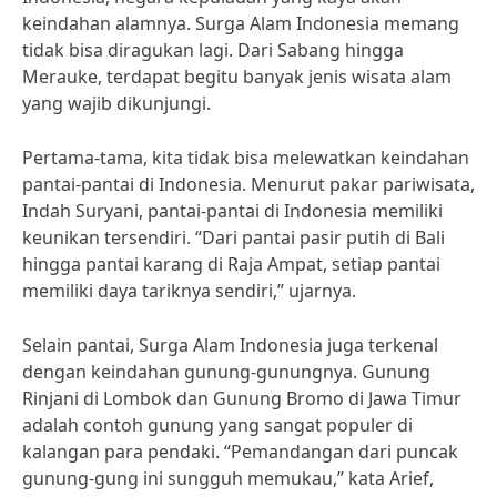
keindahan alamnya. Surga Alam Indonesia memang
tidak bisa diragukan lagi. Dari Sabang hingga
Merauke, terdapat begitu banyak jenis wisata alam
yang wajib dikunjungi.
Pertama-tama, kita tidak bisa melewatkan keindahan
pantai-pantai di Indonesia. Menurut pakar pariwisata,
Indah Suryani, pantai-pantai di Indonesia memiliki
keunikan tersendiri. “Dari pantai pasir putih di Bali
hingga pantai karang di Raja Ampat, setiap pantai
memiliki daya tariknya sendiri,” ujarnya.
Selain pantai, Surga Alam Indonesia juga terkenal
dengan keindahan gunung-gunungnya. Gunung
Rinjani di Lombok dan Gunung Bromo di Jawa Timur
adalah contoh gunung yang sangat populer di
kalangan para pendaki. “Pemandangan dari puncak
gunung-gung ini sungguh memukau,” kata Arief,