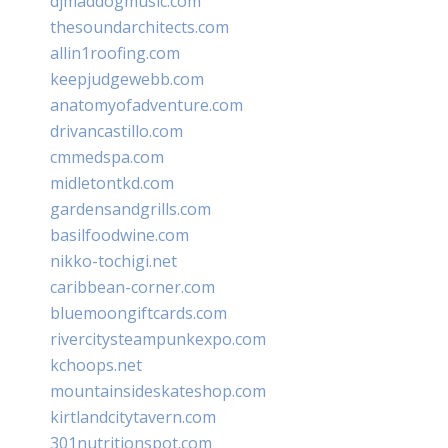
djmaddogmusic.com
thesoundarchitects.com
allin1roofing.com
keepjudgewebb.com
anatomyofadventure.com
drivancastillo.com
cmmedspa.com
midletontkd.com
gardensandgrills.com
basilfoodwine.com
nikko-tochigi.net
caribbean-corner.com
bluemoongiftcards.com
rivercitysteampunkexpo.com
kchoops.net
mountainsideskateshop.com
kirtlandcitytavern.com
301nutritionspot.com