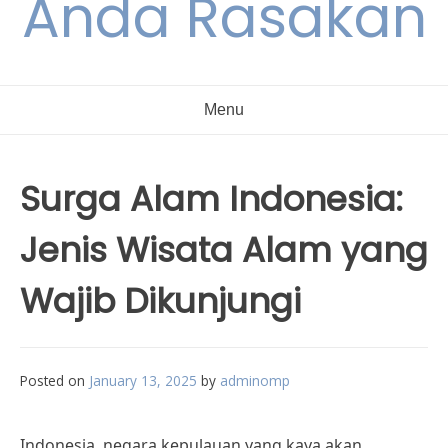
Anda Rasakan
Menu
Surga Alam Indonesia:
Jenis Wisata Alam yang
Wajib Dikunjungi
Posted on
January 13, 2025
by
adminomp
Indonesia, negara kepulauan yang kaya akan