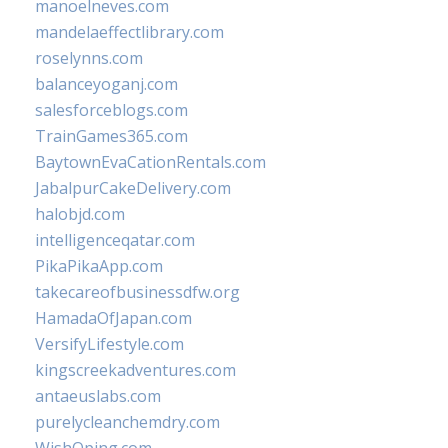
manoelneves.com
mandelaeffectlibrary.com
roselynns.com
balanceyoganj.com
salesforceblogs.com
TrainGames365.com
BaytownEvaCationRentals.com
JabalpurCakeDelivery.com
halobjd.com
intelligenceqatar.com
PikaPikaApp.com
takecareofbusinessdfw.org
HamadaOfJapan.com
VersifyLifestyle.com
kingscreekadventures.com
antaeuslabs.com
purelycleanchemdry.com