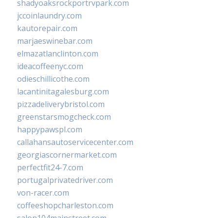
shadyoaksrockportrvpark.com
jccoinlaundry.com
kautorepair.com
marjaeswinebar.com
elmazatlanclinton.com
ideacoffeenyc.com
odieschillicothe.com
lacantinitagalesburg.com
pizzadeliverybristol.com
greenstarsmogcheck.com
happypawspl.com
callahansautoservicecenter.com
georgiascornermarket.com
perfectfit24-7.com
portugalprivatedriver.com
von-racer.com
coffeeshopcharleston.com