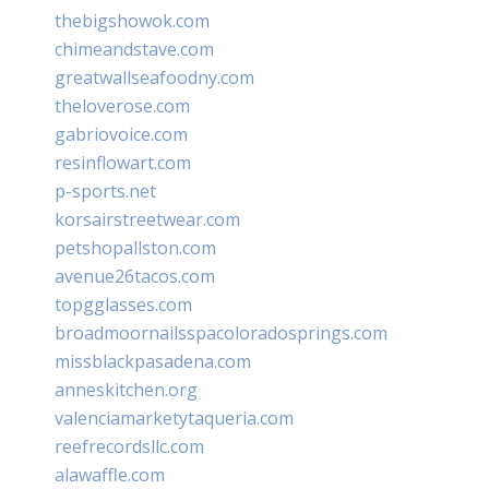
thebigshowok.com
chimeandstave.com
greatwallseafoodny.com
theloverose.com
gabriovoice.com
resinflowart.com
p-sports.net
korsairstreetwear.com
petshopallston.com
avenue26tacos.com
topgglasses.com
broadmoornailsspacoloradosprings.com
missblackpasadena.com
anneskitchen.org
valenciamarketytaqueria.com
reefrecordsllc.com
alawaffle.com