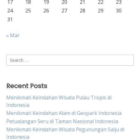
17
18
19
20
21
22
23
24
25
26
27
28
29
30
31
« Mar
Search
for:
Recent Posts
Menikmati Keindahan Wisata Pulau Tropis di
Indonesia
Menikmati Keindahan Alam di Geopark Indonesia
Petualangan Seru di Taman Nasional Indonesia
Menikmati Keindahan Wisata Pegunungan Salju di
Indonesia