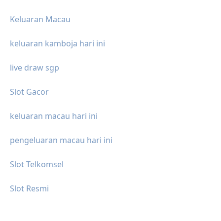
Keluaran Macau
keluaran kamboja hari ini
live draw sgp
Slot Gacor
keluaran macau hari ini
pengeluaran macau hari ini
Slot Telkomsel
Slot Resmi