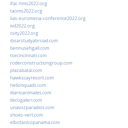
ifac-hms2022.org
taoms2022.org
iias-euromena-conference2022.org
ivd2022.org
csity2022.org
ibsarstudyabroad.com
bennusehgall.com
tsecincinnati.com
roderconstructiongroup.com
plazabatai.com
hawkscayresort.com
hellonquads.com
diarioanimales.com
decogaleri.com
unavozparadios.com
shoes-vert.com
elbotanicopanama.com