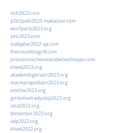
isth2022.com
p2b2pabi2023-makassar.com
wocfparis2023.org
sinc2023.com
scdlqatar2022-qa.com
thecolumbiagrill.com
provisionscheeseandwineshoppe.com
khedi2023.org
akademikgeriatri2023.org
marmarapediatri2023.org
emchie2023.org
girisimselradyoloji2022.org
utcd2022.org
biosensor2022.org
ialp2022.org
klivet2022.org