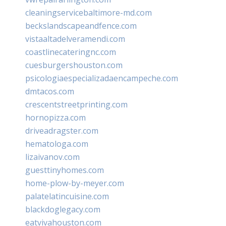
cleaningservicebaltimore-md.com
beckslandscapeandfence.com
vistaaltadelveramendi.com
coastlinecateringnc.com
cuesburgershouston.com
psicologiaespecializadaencampeche.com
dmtacos.com
crescentstreetprinting.com
hornopizza.com
driveadragster.com
hematologa.com
lizaivanov.com
guesttinyhomes.com
home-plow-by-meyer.com
palatelatincuisine.com
blackdoglegacy.com
eatvivahouston.com