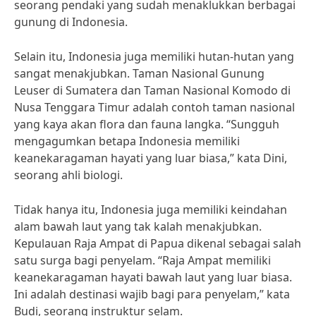
seorang pendaki yang sudah menaklukkan berbagai
gunung di Indonesia.
Selain itu, Indonesia juga memiliki hutan-hutan yang
sangat menakjubkan. Taman Nasional Gunung
Leuser di Sumatera dan Taman Nasional Komodo di
Nusa Tenggara Timur adalah contoh taman nasional
yang kaya akan flora dan fauna langka. “Sungguh
mengagumkan betapa Indonesia memiliki
keanekaragaman hayati yang luar biasa,” kata Dini,
seorang ahli biologi.
Tidak hanya itu, Indonesia juga memiliki keindahan
alam bawah laut yang tak kalah menakjubkan.
Kepulauan Raja Ampat di Papua dikenal sebagai salah
satu surga bagi penyelam. “Raja Ampat memiliki
keanekaragaman hayati bawah laut yang luar biasa.
Ini adalah destinasi wajib bagi para penyelam,” kata
Budi, seorang instruktur selam.