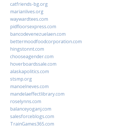
catfriends-bg.org
marianlives.org
waywardtees.com
pidfloorsexpress.com
bancodevenezuelaen.com
bettermoodfoodcorporation.com
hingstonnt.com
chooseagender.com
hoverboardssale.com
alaskapolitics.com
stsmp.org
manoelneves.com
mandelaeffectlibrary.com
roselynns.com
balanceyoganj.com
salesforceblogs.com
TrainGames365.com