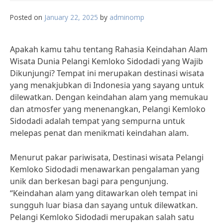
Posted on
January 22, 2025
by
adminomp
Apakah kamu tahu tentang Rahasia Keindahan Alam
Wisata Dunia Pelangi Kemloko Sidodadi yang Wajib
Dikunjungi? Tempat ini merupakan destinasi wisata
yang menakjubkan di Indonesia yang sayang untuk
dilewatkan. Dengan keindahan alam yang memukau
dan atmosfer yang menenangkan, Pelangi Kemloko
Sidodadi adalah tempat yang sempurna untuk
melepas penat dan menikmati keindahan alam.
Menurut pakar pariwisata, Destinasi wisata Pelangi
Kemloko Sidodadi menawarkan pengalaman yang
unik dan berkesan bagi para pengunjung.
“Keindahan alam yang ditawarkan oleh tempat ini
sungguh luar biasa dan sayang untuk dilewatkan.
Pelangi Kemloko Sidodadi merupakan salah satu