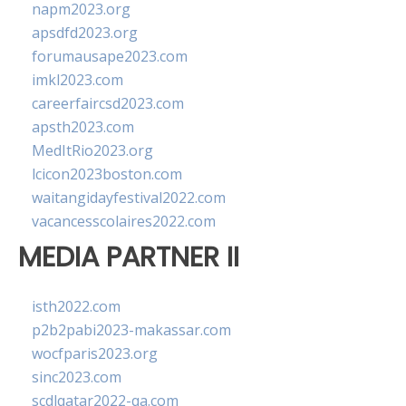
napm2023.org
apsdfd2023.org
forumausape2023.com
imkl2023.com
careerfaircsd2023.com
apsth2023.com
MedItRio2023.org
lcicon2023boston.com
waitangidayfestival2022.com
vacancesscolaires2022.com
MEDIA PARTNER II
isth2022.com
p2b2pabi2023-makassar.com
wocfparis2023.org
sinc2023.com
scdlqatar2022-qa.com