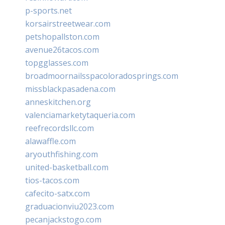
p-sports.net
korsairstreetwear.com
petshopallston.com
avenue26tacos.com
topgglasses.com
broadmoornailsspacoloradosprings.com
missblackpasadena.com
anneskitchen.org
valenciamarketytaqueria.com
reefrecordsllc.com
alawaffle.com
aryouthfishing.com
united-basketball.com
tios-tacos.com
cafecito-satx.com
graduacionviu2023.com
pecanjackstogo.com