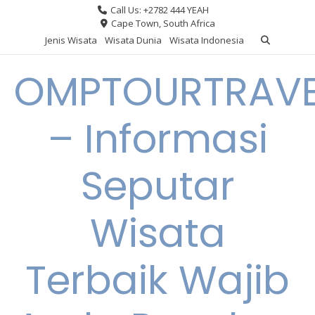
Skip
Call Us: +2782 444 YEAH
to
Cape Town, South Africa
content
Jenis Wisata
Wisata Dunia
Wisata Indonesia
OMPTOURTRAVE
– Informasi
Seputar
Wisata
Terbaik Wajib