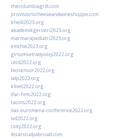
thecolumbiagrill.com
provisionscheeseandwineshoppe.com
khedi2023.org
akademikgeriatri2023.org
marmarapediatri2023.org
emchie2023.org
girisimselradyoloji2022.org
utcd2022.org
biosensor2022.org
ialp2022.org
klivet2022.org
ifac-hms2022.org
taoms2022.org
iias-euromena-conference2022.org
ivd2022.org
csity2022.org
ibsarstudyabroad.com