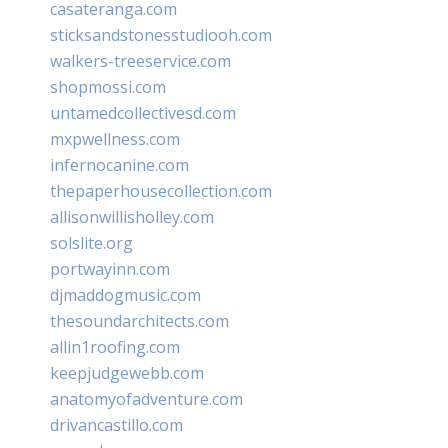
casateranga.com
sticksandstonesstudiooh.com
walkers-treeservice.com
shopmossi.com
untamedcollectivesd.com
mxpwellness.com
infernocanine.com
thepaperhousecollection.com
allisonwillisholley.com
solslite.org
portwayinn.com
djmaddogmusic.com
thesoundarchitects.com
allin1roofing.com
keepjudgewebb.com
anatomyofadventure.com
drivancastillo.com