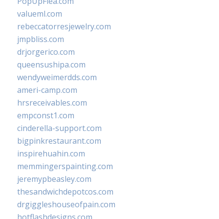
PopUpFlea.com
valueml.com
rebeccatorresjewelry.com
jmpbliss.com
drjorgerico.com
queensushipa.com
wendyweimerdds.com
ameri-camp.com
hrsreceivables.com
empconst1.com
cinderella-support.com
bigpinkrestaurant.com
inspirehuahin.com
memmingerspainting.com
jeremypbeasley.com
thesandwichdepotcos.com
drgiggleshouseofpain.com
hotflashdesigns.com