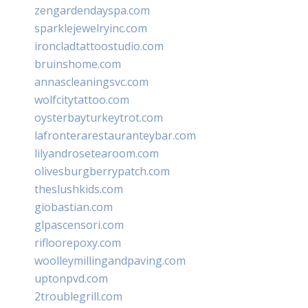
zengardendayspa.com
sparklejewelryinc.com
ironcladtattoostudio.com
bruinshome.com
annascleaningsvc.com
wolfcitytattoo.com
oysterbayturkeytrot.com
lafronterarestauranteybar.com
lilyandrosetearoom.com
olivesburgberrypatch.com
theslushkids.com
giobastian.com
glpascensori.com
rifloorepoxy.com
woolleymillingandpaving.com
uptonpvd.com
2troublegrill.com