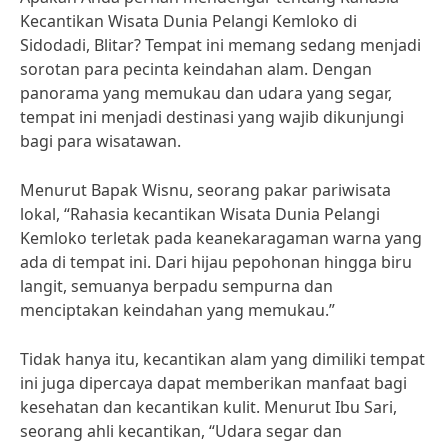
Kecantikan Wisata Dunia Pelangi Kemloko di
Sidodadi, Blitar? Tempat ini memang sedang menjadi
sorotan para pecinta keindahan alam. Dengan
panorama yang memukau dan udara yang segar,
tempat ini menjadi destinasi yang wajib dikunjungi
bagi para wisatawan.
Menurut Bapak Wisnu, seorang pakar pariwisata
lokal, “Rahasia kecantikan Wisata Dunia Pelangi
Kemloko terletak pada keanekaragaman warna yang
ada di tempat ini. Dari hijau pepohonan hingga biru
langit, semuanya berpadu sempurna dan
menciptakan keindahan yang memukau.”
Tidak hanya itu, kecantikan alam yang dimiliki tempat
ini juga dipercaya dapat memberikan manfaat bagi
kesehatan dan kecantikan kulit. Menurut Ibu Sari,
seorang ahli kecantikan, “Udara segar dan