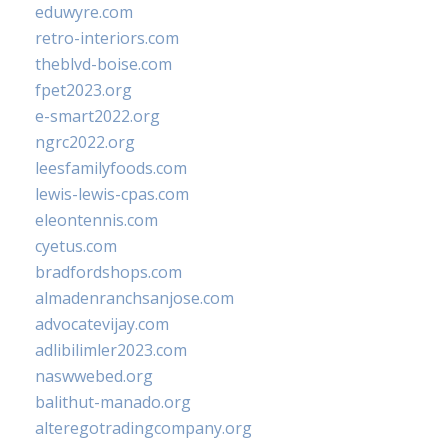
eduwyre.com
retro-interiors.com
theblvd-boise.com
fpet2023.org
e-smart2022.org
ngrc2022.org
leesfamilyfoods.com
lewis-lewis-cpas.com
eleontennis.com
cyetus.com
bradfordshops.com
almadenranchsanjose.com
advocatevijay.com
adlibilimler2023.com
naswwebed.org
balithut-manado.org
alteregotradingcompany.org