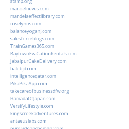
stsmp.org
manoelneves.com
mandelaeffectlibrary.com
roselynns.com
balanceyoganj.com
salesforceblogs.com
TrainGames365.com
BaytownEvaCationRentals.com
JabalpurCakeDelivery.com
halobjd.com
intelligenceqatar.com
PikaPikaApp.com
takecareofbusinessdfw.org
HamadaOfJapan.com
VersifyLifestyle.com
kingscreekadventures.com
antaeuslabs.com
purelycleanchemdry.com