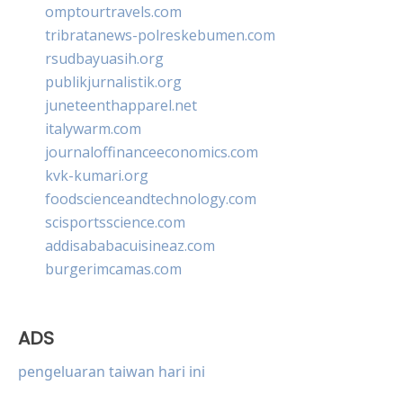
omptourtravels.com
tribratanews-polreskebumen.com
rsudbayuasih.org
publikjurnalistik.org
juneteenthapparel.net
italywarm.com
journaloffinanceeconomics.com
kvk-kumari.org
foodscienceandtechnology.com
scisportsscience.com
addisababacuisineaz.com
burgerimcamas.com
ADS
pengeluaran taiwan hari ini