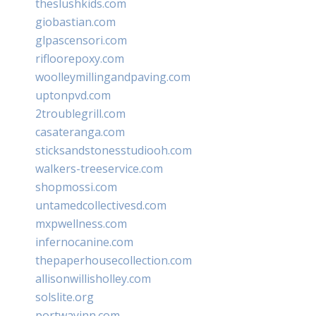
theslushkids.com
giobastian.com
glpascensori.com
rifloorepoxy.com
woolleymillingandpaving.com
uptonpvd.com
2troublegrill.com
casateranga.com
sticksandstonesstudiooh.com
walkers-treeservice.com
shopmossi.com
untamedcollectivesd.com
mxpwellness.com
infernocanine.com
thepaperhousecollection.com
allisonwillisholley.com
solslite.org
portwayinn.com