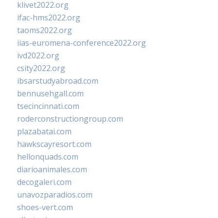
klivet2022.org
ifac-hms2022.org
taoms2022.org
iias-euromena-conference2022.org
ivd2022.org
csity2022.org
ibsarstudyabroad.com
bennusehgall.com
tsecincinnati.com
roderconstructiongroup.com
plazabatai.com
hawkscayresort.com
hellonquads.com
diarioanimales.com
decogaleri.com
unavozparadios.com
shoes-vert.com