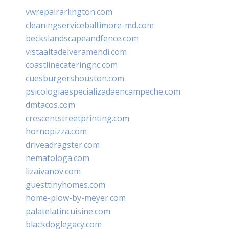
vwrepairarlington.com
cleaningservicebaltimore-md.com
beckslandscapeandfence.com
vistaaltadelveramendi.com
coastlinecateringnc.com
cuesburgershouston.com
psicologiaespecializadaencampeche.com
dmtacos.com
crescentstreetprinting.com
hornopizza.com
driveadragster.com
hematologa.com
lizaivanov.com
guesttinyhomes.com
home-plow-by-meyer.com
palatelatincuisine.com
blackdoglegacy.com