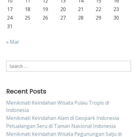
10
11
12
13
14
15
16
17
18
19
20
21
22
23
24
25
26
27
28
29
30
31
« Mar
Search
for:
Recent Posts
Menikmati Keindahan Wisata Pulau Tropis di
Indonesia
Menikmati Keindahan Alam di Geopark Indonesia
Petualangan Seru di Taman Nasional Indonesia
Menikmati Keindahan Wisata Pegunungan Salju di