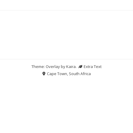
Theme: Overlay by
Kaira
.
Extra Text
Cape Town, South Africa