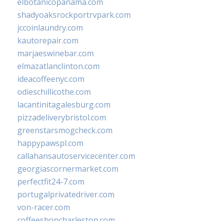
elbotanicopanama.com
shadyoaksrockportrvpark.com
jccoinlaundry.com
kautorepair.com
marjaeswinebar.com
elmazatlanclinton.com
ideacoffeenyc.com
odieschillicothe.com
lacantinitagalesburg.com
pizzadeliverybristol.com
greenstarsmogcheck.com
happypawspl.com
callahansautoservicecenter.com
georgiascornermarket.com
perfectfit24-7.com
portugalprivatedriver.com
von-racer.com
coffeeshopcharleston.com