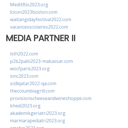
MedItRio2023.org
lcicon2023boston.com
waitangidayfestival2022.com
vacancesscolaires2022.com
MEDIA PARTNER II
isth2022.com
p2b2pabi2023-makassar.com
wocfparis2023.org
sinc2023.com
scdlqatar2022-qa.com
thecolumbiagrill.com
provisionscheeseandwineshoppe.com
khedi2023.org
akademikgeriatri2023.org
marmarapediatri2023.org