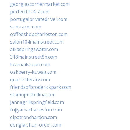
georgiascornermarket.com
perfectfit24-7.com
portugalprivatedriver.com
von-racer.com
coffeeshopcharleston.com
salon104mainstreet.com
alkaspringswater.com
318mainstreet8h.com
lovenailsspari.com
oakberry-kuwait.com
quartzliterary.com
friendsofbroderickpark.com
studiopiattellina.com
jannagrillspringfield.com
fujiyamacharleston.com
elpatronchardon.com
donglaishun-order.com