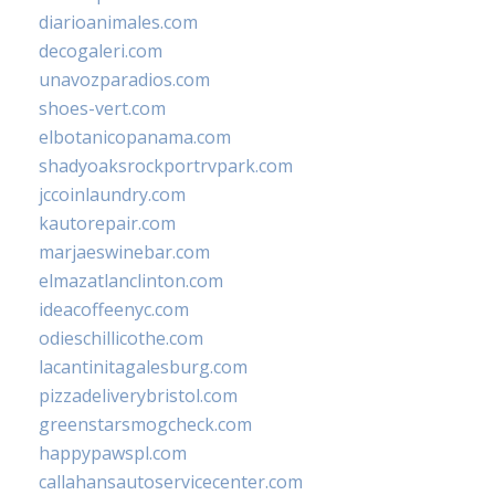
diarioanimales.com
decogaleri.com
unavozparadios.com
shoes-vert.com
elbotanicopanama.com
shadyoaksrockportrvpark.com
jccoinlaundry.com
kautorepair.com
marjaeswinebar.com
elmazatlanclinton.com
ideacoffeenyc.com
odieschillicothe.com
lacantinitagalesburg.com
pizzadeliverybristol.com
greenstarsmogcheck.com
happypawspl.com
callahansautoservicecenter.com