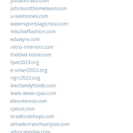
jovialfloralco.com
johnlscotthometeam.com
u-seehomes.com
watersportslagonissi.com
mischieffashion.com
eduwyre.com
retro-interiors.com
theblvd-boise.com
fpet2023.org
e-smart2022.org
ngrc2022.org
leesfamilyfoods.com
lewis-lewis-cpas.com
eleontennis.com
cyetus.com
bradfordshops.com
almadenranchsanjose.com
advocatevijay.com