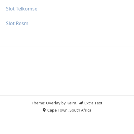
Slot Telkomsel
Slot Resmi
Theme: Overlay by
Kaira
.
Extra Text
Cape Town, South Africa