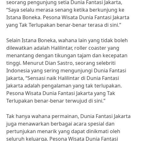
seorang pengunjung setia Dunia Fantasi Jakarta,
“Saya selalu merasa senang ketika berkunjung ke
Istana Boneka. Pesona Wisata Dunia Fantasi Jakarta
yang Tak Terlupakan benar-benar terasa di sini.”
Selain Istana Boneka, wahana lain yang tidak boleh
dilewatkan adalah Halilintar, roller coaster yang
menantang dengan tikungan tajam dan kecepatan
tinggi. Menurut Dian Sastro, seorang selebriti
Indonesia yang sering mengunjungi Dunia Fantasi
Jakarta, “Sensasi naik Halilintar di Dunia Fantasi
Jakarta adalah pengalaman yang tak terlupakan.
Pesona Wisata Dunia Fantasi Jakarta yang Tak
Terlupakan benar-benar terwujud di sini.”
Tak hanya wahana permainan, Dunia Fantasi Jakarta
juga menawarkan berbagai acara spesial dan
pertunjukan menarik yang dapat dinikmati oleh
seluruh keluarga. Pesona Wisata Dunia Fantasi