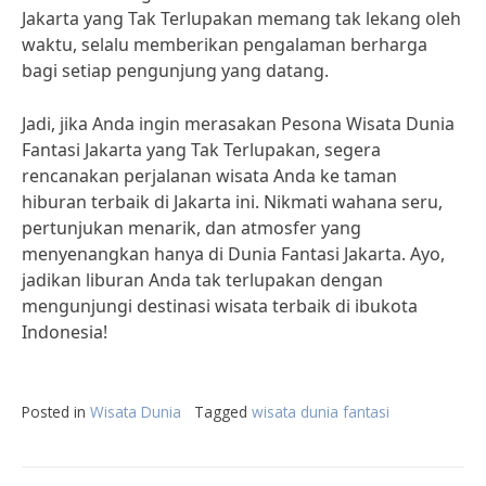
Jakarta yang Tak Terlupakan memang tak lekang oleh
waktu, selalu memberikan pengalaman berharga
bagi setiap pengunjung yang datang.
Jadi, jika Anda ingin merasakan Pesona Wisata Dunia
Fantasi Jakarta yang Tak Terlupakan, segera
rencanakan perjalanan wisata Anda ke taman
hiburan terbaik di Jakarta ini. Nikmati wahana seru,
pertunjukan menarik, dan atmosfer yang
menyenangkan hanya di Dunia Fantasi Jakarta. Ayo,
jadikan liburan Anda tak terlupakan dengan
mengunjungi destinasi wisata terbaik di ibukota
Indonesia!
Posted in
Wisata Dunia
Tagged
wisata dunia fantasi