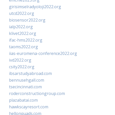
emchie2023.org
girisimselradyoloji2022.org
utcd2022.org
biosensor2022.org
ialp2022.org
klivet2022.org
ifac-hms2022.org
taoms2022.org
iias-euromena-conference2022.org
ivd2022.org
csity2022.org
ibsarstudyabroad.com
bennusehgall.com
tsecincinnati.com
roderconstructiongroup.com
plazabatai.com
hawkscayresort.com
hellonquads.com