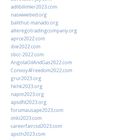
adlibilimler2023.com
naswwebed.org
balithut-manado.org
alteregotradingcompany.org
aprce2022.com
ibie2022.com
sbcc-2022.com
AngolaOilAndGas2022.com
Convoy4Freedom2022.com
grur2023.org
hkhk2023.org
napm2023.org
apsdfd2023.org
forumausape2023.com
imkl2023.com
careerfaircsd2023.com
apsth2023.com