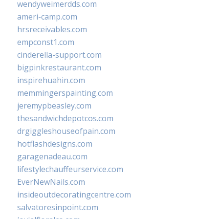
wendyweimerdds.com
ameri-camp.com
hrsreceivables.com
empconst1.com
cinderella-support.com
bigpinkrestaurant.com
inspirehuahin.com
memmingerspainting.com
jeremypbeasley.com
thesandwichdepotcos.com
drgiggleshouseofpain.com
hotflashdesigns.com
garagenadeau.com
lifestylechauffeurservice.com
EverNewNails.com
insideoutdecoratingcentre.com
salvatoresinpoint.com