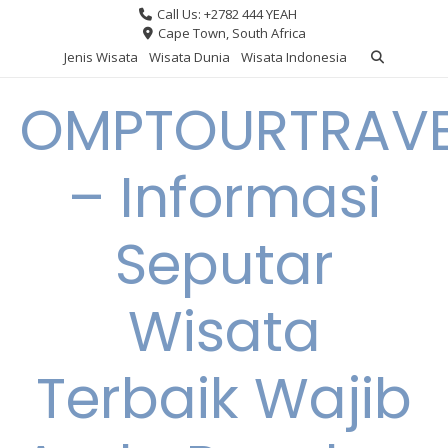
Skip
Call Us: +2782 444 YEAH
to
Cape Town, South Africa
content
Jenis Wisata
Wisata Dunia
Wisata Indonesia
OMPTOURTRAVE
– Informasi
Seputar
Wisata
Terbaik Wajib