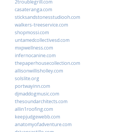
2troublegrill.com
casateranga.com
sticksandstonesstudiooh.com
walkers-treeservice.com
shopmossi.com
untamedcollectivesd.com
mxpwellness.com
infernocanine.com
thepaperhousecollection.com
allisonwillisholley.com
solslite.org
portwayinn.com
djmaddogmusic.com
thesoundarchitects.com
allin1roofing.com
keepjudgewebb.com
anatomyofadventure.com
drivancastillo.com