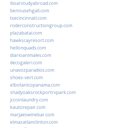
ibsarstudyabroad.com
bennusehgall.com
tsecincinnati.com
roderconstructiongroup.com
plazabatai.com
hawkscayresort.com
hellonquads.com
diarioanimales.com
decogaleri.com
unavozparadios.com
shoes-vert.com
elbotanicopanama.com
shadyoaksrockportrvpark.com
jccoinlaundry.com
kautorepair.com
marjaeswinebar.com
elmazatlanclinton.com