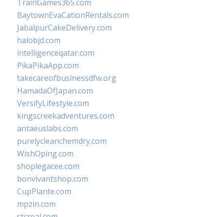
TrainGames365.com
BaytownEvaCationRentals.com
JabalpurCakeDelivery.com
halobjd.com
intelligenceqatar.com
PikaPikaApp.com
takecareofbusinessdfw.org
HamadaOfJapan.com
VersifyLifestyle.com
kingscreekadventures.com
antaeuslabs.com
purelycleanchemdry.com
WishOping.com
shoplegacee.com
bonvivantshop.com
CupPlante.com
mpzin.com
stcreal.com