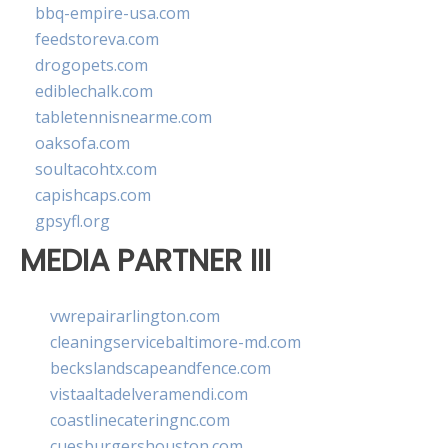
bbq-empire-usa.com
feedstoreva.com
drogopets.com
ediblechalk.com
tabletennisnearme.com
oaksofa.com
soultacohtx.com
capishcaps.com
gpsyfl.org
MEDIA PARTNER III
vwrepairarlington.com
cleaningservicebaltimore-md.com
beckslandscapeandfence.com
vistaaltadelveramendi.com
coastlinecateringnc.com
cuesburgershouston.com