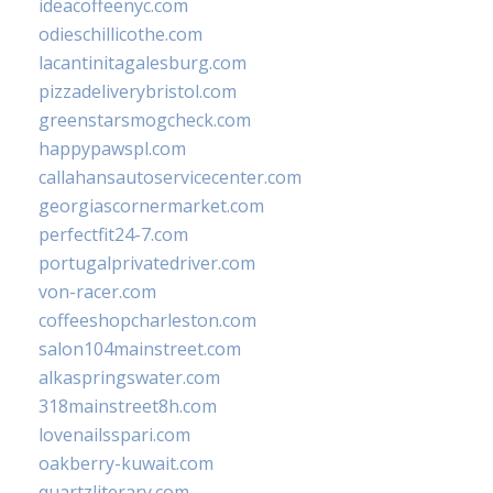
ideacoffeenyc.com
odieschillicothe.com
lacantinitagalesburg.com
pizzadeliverybristol.com
greenstarsmogcheck.com
happypawspl.com
callahansautoservicecenter.com
georgiascornermarket.com
perfectfit24-7.com
portugalprivatedriver.com
von-racer.com
coffeeshopcharleston.com
salon104mainstreet.com
alkaspringswater.com
318mainstreet8h.com
lovenailsspari.com
oakberry-kuwait.com
quartzliterary.com