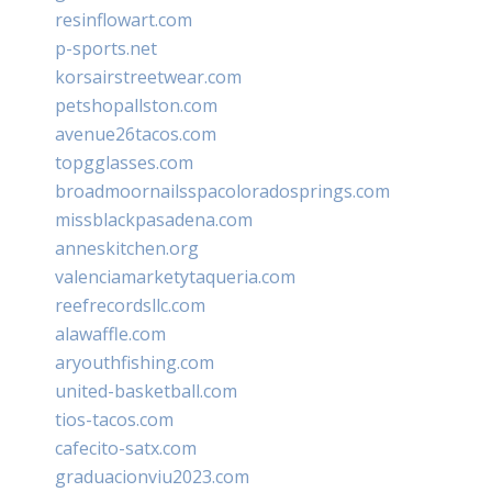
resinflowart.com
p-sports.net
korsairstreetwear.com
petshopallston.com
avenue26tacos.com
topgglasses.com
broadmoornailsspacoloradosprings.com
missblackpasadena.com
anneskitchen.org
valenciamarketytaqueria.com
reefrecordsllc.com
alawaffle.com
aryouthfishing.com
united-basketball.com
tios-tacos.com
cafecito-satx.com
graduacionviu2023.com