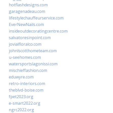
hotflashdesigns.com
garagenadeau.com
lifestylechauffeurservice.com
EverNewNails.com
insideoutdecoratingcentre.com
salvatoresinpoint.com
jovialfloralco.com
johnlscotthometeam.com
u-seehomes.com
watersportslagonissi.com
mischieffashion.com
eduwyre.com
retro-interiors.com
theblvd-boise.com
fpet2023.org
e-smart2022.org
ngrc2022.org