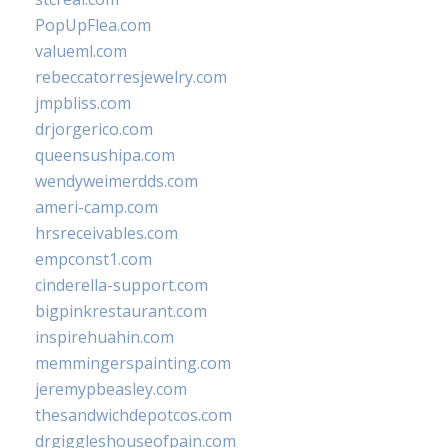
PopUpFlea.com
valueml.com
rebeccatorresjewelry.com
jmpbliss.com
drjorgerico.com
queensushipa.com
wendyweimerdds.com
ameri-camp.com
hrsreceivables.com
empconst1.com
cinderella-support.com
bigpinkrestaurant.com
inspirehuahin.com
memmingerspainting.com
jeremypbeasley.com
thesandwichdepotcos.com
drgiggleshouseofpain.com