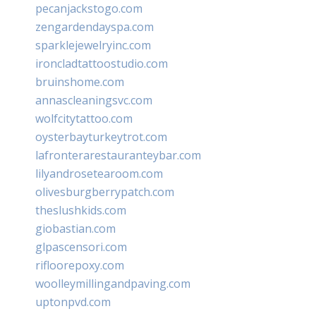
pecanjackstogo.com
zengardendayspa.com
sparklejewelryinc.com
ironcladtattoostudio.com
bruinshome.com
annascleaningsvc.com
wolfcitytattoo.com
oysterbayturkeytrot.com
lafronterarestauranteybar.com
lilyandrosetearoom.com
olivesburgberrypatch.com
theslushkids.com
giobastian.com
glpascensori.com
rifloorepoxy.com
woolleymillingandpaving.com
uptonpvd.com