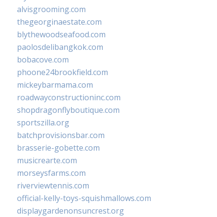
alvisgrooming.com
thegeorginaestate.com
blythewoodseafood.com
paolosdelibangkok.com
bobacove.com
phoone24brookfield.com
mickeybarmama.com
roadwayconstructioninc.com
shopdragonflyboutique.com
sportszilla.org
batchprovisionsbar.com
brasserie-gobette.com
musicrearte.com
morseysfarms.com
riverviewtennis.com
official-kelly-toys-squishmallows.com
displaygardenonsuncrest.org