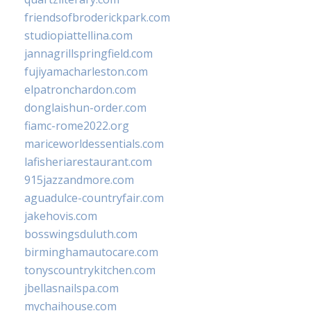
friendsofbroderickpark.com
studiopiattellina.com
jannagrillspringfield.com
fujiyamacharleston.com
elpatronchardon.com
donglaishun-order.com
fiamc-rome2022.org
mariceworldessentials.com
lafisheriarestaurant.com
915jazzandmore.com
aguadulce-countryfair.com
jakehovis.com
bosswingsduluth.com
birminghamautocare.com
tonyscountrykitchen.com
jbellasnailspa.com
mychaihouse.com