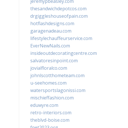
jeremypbeasley.com
thesandwichdepotcos.com
drgiggleshouseofpain.com
hotflashdesigns.com
garagenadeau.com
lifestylechauffeurservice.com
EverNewNails.com
insideoutdecoratingcentre.com
salvatoresinpoint.com
jovialfloralco.com
johnlscotthometeam.com
u-seehomes.com
watersportslagonissi.com
mischieffashion.com
eduwyre.com
retro-interiors.com
theblvd-boise.com
fpet2023.org