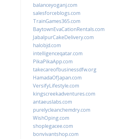
balanceyoganj.com
salesforceblogs.com
TrainGames365.com
BaytownEvaCationRentals.com
JabalpurCakeDelivery.com
halobjd.com
intelligenceqatar.com
PikaPikaApp.com
takecareofbusinessdfw.org
HamadaOfJapan.com
VersifyLifestyle.com
kingscreekadventures.com
antaeuslabs.com
purelycleanchemdry.com
WishOping.com
shoplegacee.com
bonvivantshop.com