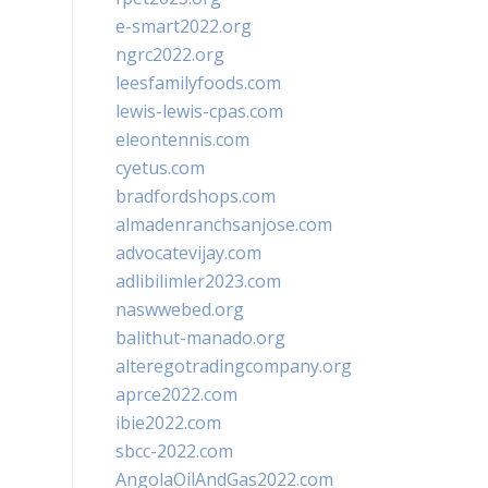
e-smart2022.org
ngrc2022.org
leesfamilyfoods.com
lewis-lewis-cpas.com
eleontennis.com
cyetus.com
bradfordshops.com
almadenranchsanjose.com
advocatevijay.com
adlibilimler2023.com
naswwebed.org
balithut-manado.org
alteregotradingcompany.org
aprce2022.com
ibie2022.com
sbcc-2022.com
AngolaOilAndGas2022.com