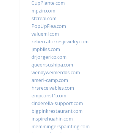
CupPlante.com
mpzin.com
stcreal.com
PopUpFlea.com
valueml.com
rebeccatorresjewelry.com
jmpbliss.com
drjorgerico.com
queensushipa.com
wendyweimerdds.com
ameri-camp.com
hrsreceivables.com
empconst1.com
cinderella-support.com
bigpinkrestaurant.com
inspirehuahin.com
memmingerspainting.com