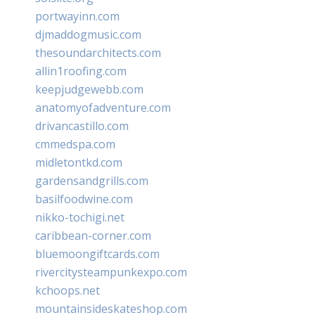
portwayinn.com
djmaddogmusic.com
thesoundarchitects.com
allin1roofing.com
keepjudgewebb.com
anatomyofadventure.com
drivancastillo.com
cmmedspa.com
midletontkd.com
gardensandgrills.com
basilfoodwine.com
nikko-tochigi.net
caribbean-corner.com
bluemoongiftcards.com
rivercitysteampunkexpo.com
kchoops.net
mountainsideskateshop.com