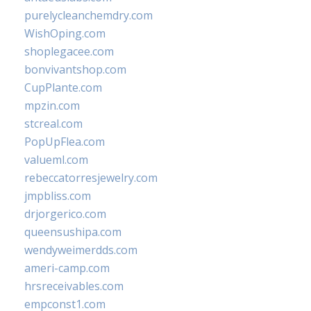
purelycleanchemdry.com
WishOping.com
shoplegacee.com
bonvivantshop.com
CupPlante.com
mpzin.com
stcreal.com
PopUpFlea.com
valueml.com
rebeccatorresjewelry.com
jmpbliss.com
drjorgerico.com
queensushipa.com
wendyweimerdds.com
ameri-camp.com
hrsreceivables.com
empconst1.com