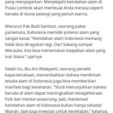
yang menyegarkan. Menjelajahi keindahan alam di
Pulau Lombok akan membuat Anda merasa seperti
berada di dunia pelangi yang penuh warna.
Menurut Pak Budi Santoso, seorang pakar
pariwisata, Indonesia memiliki potensi alam yang
sangat besar. “Keindahan alam Indonesia memang
tidak bisa diragukan lagi. Dari Sabang sampai
Merauke, kita bisa menemukan keajaiban alam yang
luar biasa,” ujarnya.
Selain itu, Ibu Ani Widayanti, seorang peneliti
kepariwisataan, menambahkan bahwa menikmati
wisata alam di Indonesia juga bisa memberikan
manfaat bagi kesehatan. “Studi menunjukkan bahwa
berada di alam dapat meningkatkan kesejahteraan
fisik dan mental seseorang. Jadi, menikmati
keindahan alam di Indonesia bukan hanya sekadar
liburan, tapi juga investasi untuk kesehatan,” katanya.