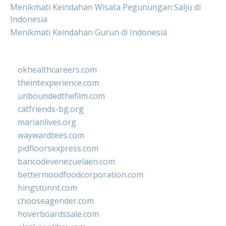
Menikmati Keindahan Wisata Pegunungan Salju di
Indonesia
Menikmati Keindahan Gurun di Indonesia
okhealthcareers.com
theintexperience.com
unboundedthefilm.com
catfriends-bg.org
marianlives.org
waywardtees.com
pidfloorsexpress.com
bancodevenezuelaen.com
bettermoodfoodcorporation.com
hingstonnt.com
chooseagender.com
hoverboardssale.com