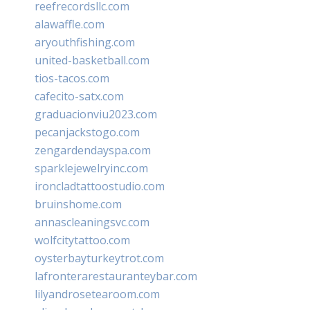
reefrecordsllc.com
alawaffle.com
aryouthfishing.com
united-basketball.com
tios-tacos.com
cafecito-satx.com
graduacionviu2023.com
pecanjackstogo.com
zengardendayspa.com
sparklejewelryinc.com
ironcladtattoostudio.com
bruinshome.com
annascleaningsvc.com
wolfcitytattoo.com
oysterbayturkeytrot.com
lafronterarestauranteybar.com
lilyandrosetearoom.com