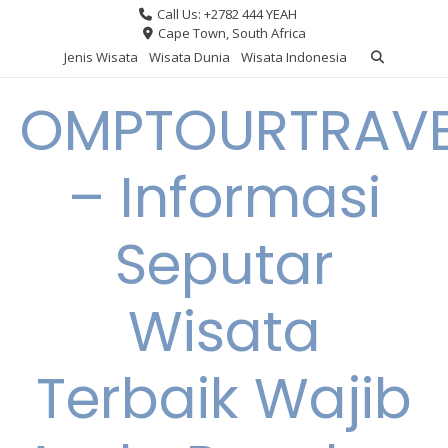
Skip
Call Us: +2782 444 YEAH
to
Cape Town, South Africa
content
Jenis Wisata
Wisata Dunia
Wisata Indonesia
OMPTOURTRAVE
– Informasi
Seputar
Wisata
Terbaik Wajib