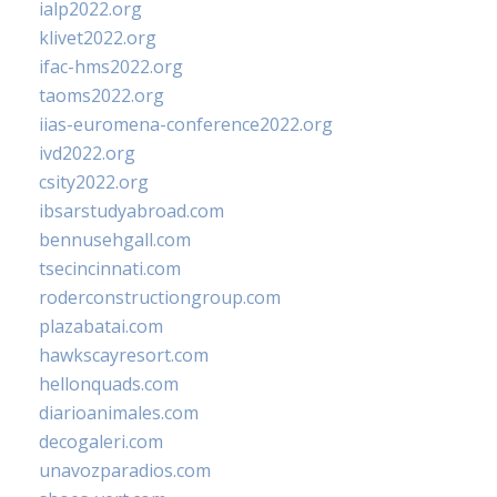
ialp2022.org
klivet2022.org
ifac-hms2022.org
taoms2022.org
iias-euromena-conference2022.org
ivd2022.org
csity2022.org
ibsarstudyabroad.com
bennusehgall.com
tsecincinnati.com
roderconstructiongroup.com
plazabatai.com
hawkscayresort.com
hellonquads.com
diarioanimales.com
decogaleri.com
unavozparadios.com