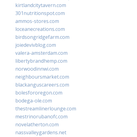
kirtlandcitytavern.com
301nutritionspot.com
ammos-stores.com
loceanecreations.com
birdsongridgefarm.com
joiedevivblog.com
valera-amsterdam.com
libertybrandhemp.com
norwoodinnwi.com
neighboursmarket.com
blackanguscareers.com
bolesfororegon.com
bodega-ole.com
thestreamlinerlounge.com
mestrinorubanofc.com
novelatherton.com
nassvalleygardens.net