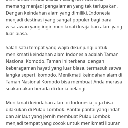
memang menjadi pengalaman yang tak terlupakan.
Dengan keindahan alam yang dimiliki, Indonesia
menjadi destinasi yang sangat populer bagi para
wisatawan yang ingin menikmati keajaiban alam yang
luar biasa.
Salah satu tempat yang wajib dikunjungi untuk
menikmati keindahan alam Indonesia adalah Taman
Nasional Komodo. Taman ini terkenal dengan
keberagaman hayati yang luar biasa, termasuk satwa
langka seperti komodo. Menikmati keindahan alam di
Taman Nasional Komodo bisa membuat Anda merasa
seakan-akan berada di dunia pelangi.
Menikmati keindahan alam di Indonesia juga bisa
dilakukan di Pulau Lombok. Pantai-pantai yang indah
dan air laut yang jernih membuat Pulau Lombok
menjadi tempat yang cocok untuk menikmati liburan