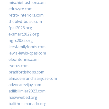
mischieffashion.com
eduwyre.com
retro-interiors.com
theblvd-boise.com
fpet2023.org
e-smart2022.org
ngrc2022.org
leesfamilyfoods.com
lewis-lewis-cpas.com
eleontennis.com
cyetus.com
bradfordshops.com
almadenranchsanjose.com
advocatevijay.com
adlibilimler2023.com
naswwebed.org
balithut-manado.org